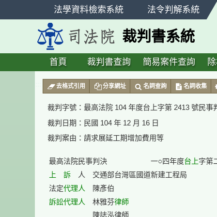
跳
法學資料檢索系統
法令判解系統
至
主
裁判書系統
要
內
容
首頁
裁判書查詢
簡易案件查詢
除
:::
去格式引用
分享網址
名詞查詢
名詞收集
裁判字號：
最高法院 104 年度台上字第 2413 號民事
裁判日期：
民國 104 年 12 月 16 日
裁判案由：
請求展延工期增加費用等
台上
最高法院民事判決　　　　　　一○四年度
上　訴
　人　交通部台灣區國道新建工程局

代理人
法定
訴訟代理人
律師
　林雅芬
　　　　　　陳誌泓律師
