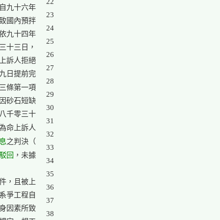
22

自九十六年

23

致國內預拌

24

依九十四年

25

三十三日，

26

上訴人拒絕

27

九日提前完

28

三條第一項

29

因砂石短缺

30

八千零三十

31

為命上訴人

32

息
之判決（

33

駁回
，未據

34

35

件，且被上

36

系爭工程自

37

身因素所致

38
