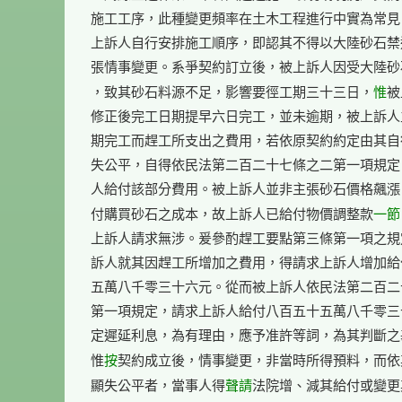
施工工序，此種變更頻率在土木工程進行中實為常見
上訴人自行安排施工順序，即認其不得以大陸砂石禁
張情事變更。系爭契約訂立後，被上訴人因受大陸砂
惟
，致其砂石料源不足，影響要徑工期三十三日，
被
修正後完工日期提早六日完工，並未逾期，被上訴人
期完工而趕工所支出之費用，若依原契約約定由其自
失公平，自得依民法第二百二十七條之二第一項規定
人給付該部分費用。被上訴人並非主張砂石價格飆漲
一節
付購買砂石之成本，故上訴人已給付物價調整款
上訴人請求無涉。爰參酌趕工要點第三條第一項之規
訴人就其因趕工所增加之費用，得請求上訴人增加給
五萬八千零三十六元。從而被上訴人依民法第二百二
第一項規定，請求上訴人給付八百五十五萬八千零三
定遲延利息，為有理由，應予准許等詞，為其判斷之基
按
惟
契約成立後，情事變更，非當時所得預料，而依
聲請
顯失公平者，當事人得
法院增、減其給付或變更