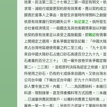
效果，民法第二百二十七條之二第一項定有明文。依
求增、減給付或變更契約原有效果者，應以契約成立
歸責於當事人之事由，致發生非當時所得預料之劇變
始足當之
依原有效果履行契約顯失公平，
。倘所發生
合社會經濟情況、一般觀念及其他客觀情事加以判斷
難認
依契約原有效果足以承受之風險範圍，即
有情事
上開規定之適用。查系爭鑑定報告記載：「中國大陸
來占台灣地區總使用量之約二至三成」、「九十五年
來自中國大陸砂石占進口砂石高達百分之九十九，並
石產量約百分之三十」（見一審外放卷宗系爭鑑定報
第二○、二三頁），並經原判決採為認定之依據，足見
所使用之砂石，仍有約七成係來自國內。又依台灣水
公司台中廠（下稱台泥台中廠）於九十六年四月二十
訴人雙冬施工所，內載：「…為因應缺料，本廠已
料源、限制接單、甚至停產備料等方式因應。本廠
…已減量供應民間客戶，以備料供應貴工程所需…」
審卷一第一五一頁）；另依巨力混凝土工業股份有限