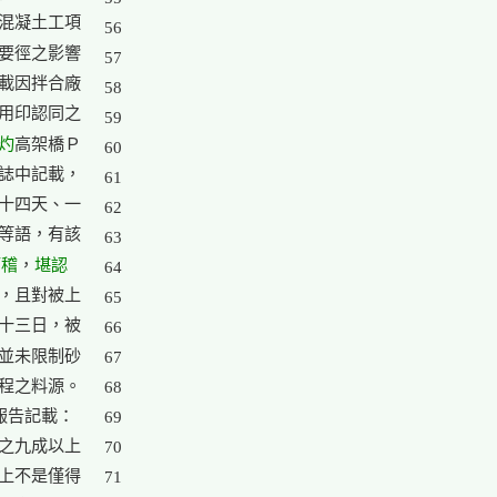
混凝土工項

56

要徑之影響

57

載因拌合廠

58

用印認同之

59

灼
高架橋Ｐ

60

誌中記載，

61

十四天、一

62

等語，有該

63

可稽
堪認
，
64

，且對被上

65

十三日，被

66

並未限制砂

67

程之料源。

68

告記載：

69

之九成以上

70

上不是僅得

71
