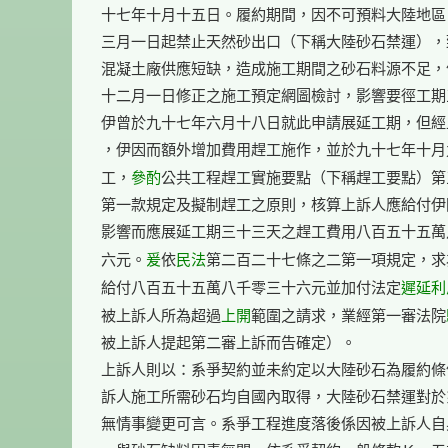
十七年十月十五日。履約期間，因不可預料大陸地區
三月一日起禁止天然砂出口（下稱大陸砂石禁運），
混凝土廠供應短缺，造成施工期間之砂石料源不足，
十二月一日修正之施工預定網圖檢討，影響要徑工期
伊曾於九十七年六月十八日就此申請展延工期，但經
，伊因而額外增加費用趕工施作，並於九十七年十月
參酌
工，
公共工程趕工實施要點（下稱趕工要點）第
第一款規定及擬制趕工之原則，核算上訴人應給付伊
影響而應展延工期三十三天之趕工費用八百五十五萬
爰
民法
六元。
依
第二百二十七條之二第一項規定，求
遲延利
給付八百五十五萬八千零三十六元並加付法定
上開
被上訴人所為超過
範圍之請求，業經第一審法院
被上訴人提起第二審上訴而告確定）。

上訴人則以：系爭契約並未約定以大陸砂石為履約條
訴人施工所需砂石均自國內取得，大陸砂石禁運對於
無情事變更可言。系爭工程進度落後係因被上訴人自