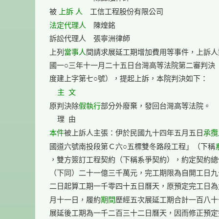
上訴 人
被 
法定代理人
　陳煌銘

訴訟代理人　張寧洲律師

當事人
上列
間請求展延工期增加費用等事件，上訴人
國一○三年十一月二十五日台灣高等法院第二審判決（
度建上字第七○號），提起上訴，本院判決如下：

主  文
假執行
原判決除
部分外廢棄，發回台灣高等法院。

本件
承攬
被上訴人主張：伊於民國九十四年五月五日
國道六號南投段第Ｃ六○五標雙冬路段工程」（下稱
，雙方簽訂工程契約（下稱系爭契約），約定契約總
（下同）二十一億三千萬元，完工期限為自開工日九
二日起算工期一千零四十五日曆天，原預定完工日為
期間
月十一日，履約
歷經五次展延工期合計一百八十
展延後工期為一千二百三十二日曆天，因而修正預定