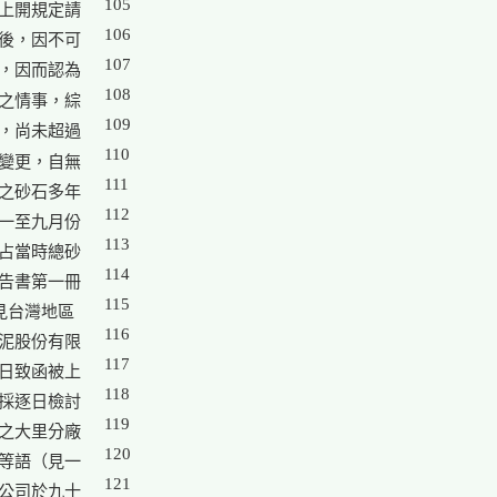
105

上開規定請

106

後，因不可

107

，因而認為

108

之情事，綜

109

，尚未超過

110

變更，自無

111

之砂石多年

112

一至九月份

113

占當時總砂

114

告書第一冊

115

台灣地區

116

泥股份有限

117

日致函被上

118

採逐日檢討

119

之大里分廠

120

等語（見一

121

公司於九十
