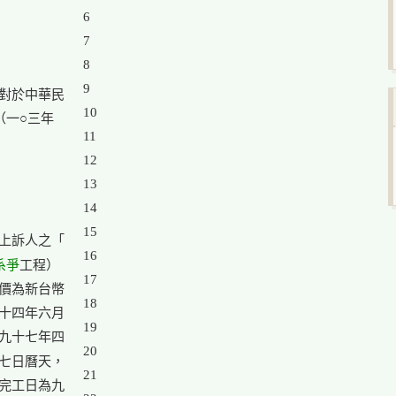
6

7

8

9

對於中華民

10

一○三年

11

12

13

14

15

上訴人之「

16

系爭
工程）

17

價為新台幣

18

十四年六月

19

九十七年四

20

七日曆天，

21

完工日為九
