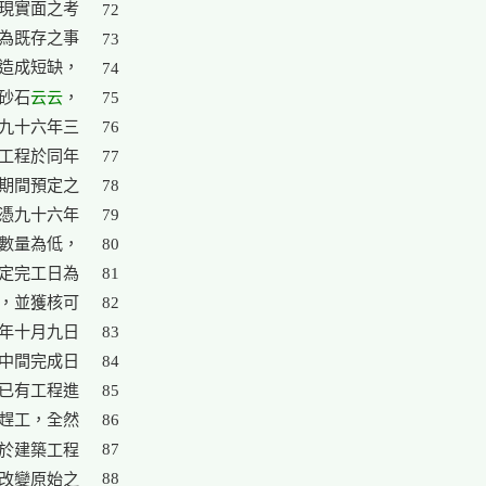
現實面之考

72

為既存之事

73

造成短缺，

74

云云
砂石
，

75

九十六年三

76

工程於同年

77

期間預定之

78

憑九十六年

79

數量為低，

80

定完工日為

81

，並獲核可

82

年十月九日

83

中間完成日

84

已有工程進

85

趕工，全然

86

87

於建築工程

88

改變原始之
