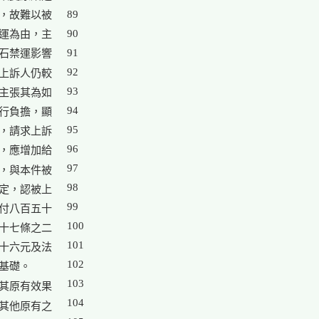
89

，故難以被

90

運為由，主

91

石禁運影響

92

上訴人仍較

93

主張其為如

94

行負擔，顯

95

，請求上訴

96

，應增加給

97

，與本件被

98

定，認被上

99

付八百五十

100

十七條之二

101

十六元及法

102

礎。

103

其原有效果

104

其他原有之
