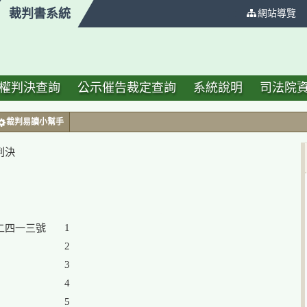
裁判書系統
:::
網站導覽
權判決查詢
公示催告裁定查詢
系統說明
司法院
裁判易讀小幫手
判決
1

2

3

4

5
