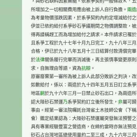
，與砂石缺料因素無關。依系爭契約一般條款Ｋ．五
兩造
所增加之一切相關費用應由被上訴人自行負擔。
為考量物價漲跌因素，於系爭契約內約定增減給付之
伊並已依約給付系爭砂石爭議期間之物價調整款，被
得再諉稱趕工而為增加給付之請求。本件請求已罹於
且系爭工程於九十七年十月九日完工，九十八年三月
合格，伊已於九十八年五月十三日結算付款清償完畢
法律
於
關係履行完畢而消滅後，再主張情事變更原則
抗辯
求，自無理由等語，資為
。

原審廢棄第一審所為被上訴人此部分敗訴之判決，改
如數給付，係以：兩造於九十四年五月五日訂立系爭
嗣
地區
於九十六年三月一日禁止砂石出口，為兩造所
乃
非
認大陸砂石禁運
系爭契約訂立後所發生，
屬可歸
事由。經第一審法院囑託台灣省土木技師公會（下稱
會）鑑定結果認為：大陸砂石禁運屬突發無法預警之
具有專業經驗豐富之營造商，在締約當時亦無法預見
砂石占台灣地區總使用量約二至三成，九十六年三月