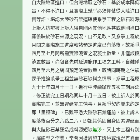
自大陸地區進口，但台灣地區之砂石，基於成本降低
量，不得不進口，且實際上幾乎必須仰仗從大陸進口
實等語，堪認大陸砂石禁運確使系爭工程之砂石料源
上訴人抗辯被上訴人得自國內其他地區甚或他國進口
顯係昧於砂石來源之現況，自不足取。又系爭工程於
月間之實際施工進度較諸預定進度已有落後，故系爭
四月至七月間所需實際澆置之混凝土數量，非僅該段
澆置數量，尚包含先前延遲施作工項之工料，自難僅
四月至六月之網圖預定澆置數量，較諸同時期之估驗
逕予推論系爭工程並無砂石缺料之情事。系爭工程原
九十七年四月十一日，進行中陸續辦理五次工期展延
，修正後完工日期為同年十月十五日，被上訴人於同
實際完工，並無遲延完工情事，且系爭契約並未約定
即「里程碑」，已難單憑大陸砂石禁運前，被上訴人
度落後百分之六點二六，即認其係因自身因素遲延而
無涉
與大陸砂石禁運造成料源短缺
。又土木工程有別
，屬線型之作業，常會因遭遇施工環境或現況差異而