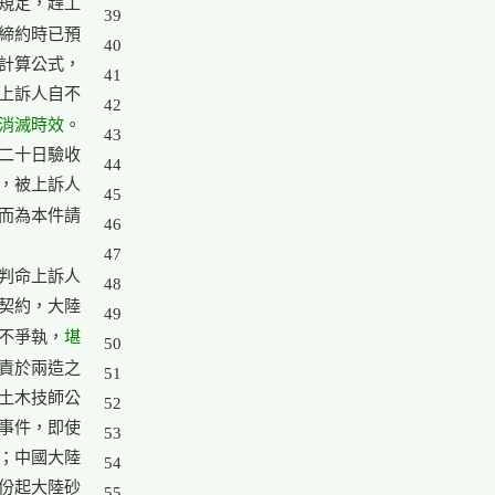
規定，趕工

39

締約時已預

40

計算公式，

41

上訴人自不

42

消滅時效
。

43

二十日驗收

44

，被上訴人

45

而為本件請

46

47

判命上訴人

48

契約，大陸

49

堪
不爭執，
50

責於兩造之

51

土木技師公

52

事件，即使

53

；中國大陸

54

份起大陸砂

55
