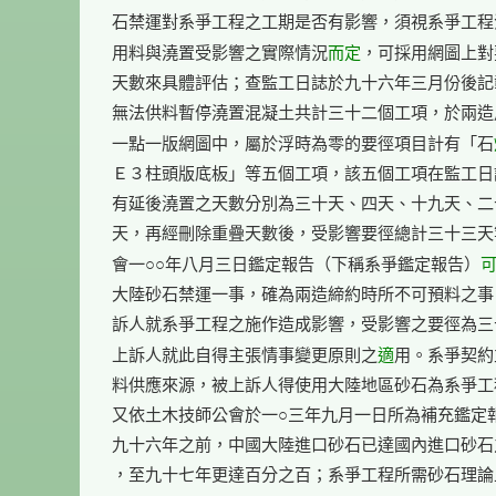
石禁運對系爭工程之工期是否有影響，須視系爭工程
而定
用料與澆置受影響之實際情況
，可採用網圖上對
天數來具體評估；查監工日誌於九十六年三月份後記
無法供料暫停澆置混凝土共計三十二個工項，於兩造
一點一版網圖中，屬於浮時為零的要徑項目計有「石
Ｅ３柱頭版底板」等五個工項，該五個工項在監工日
有延後澆置之天數分別為三十天、四天、十九天、二
天，再經刪除重疊天數後，受影響要徑總計三十三天
會一○○年八月三日鑑定報告（下稱系爭鑑定報告）
大陸砂石禁運一事，確為兩造締約時所不可預料之事
訴人就系爭工程之施作造成影響，受影響之要徑為三
適
上訴人就此自得主張情事變更原則之
用。系爭契約
料供應來源，被上訴人得使用大陸地區砂石為系爭工
又依土木技師公會於一○三年九月一日所為補充鑑定報
九十六年之前，中國大陸進口砂石已達國內進口砂石
，至九十七年更達百分之百；系爭工程所需砂石理論