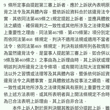
9 條所定事由提起第三審上訴者，應於上訴狀內表明原
背之法令及其具體內容、暨依訴訟資料合於該違背法令
實。其依同法第469條之1規定提起上訴者，並應具體敘
法之續造、確保裁判之一致性或其他所涉及之法律見解
上重要性之理由。同法第467條、第470條第2 項分別定
而依同法第468 條規定，判決不適用法規或適用不當者
法令；依同法第469 條規定，判決有該條所列各款情形
為當然違背法令。是當事人提起第三審上訴，如合併以同
9條及第469條之1 之事由為上訴理由時，其上訴狀或理
明該判決所違背之法令條項，或有關司法院大法官解釋
法以外之習慣或法理等及其具體內容，暨係依何訴訟資
違背法令之具體事實，並具體敘述為從事法之續造、確
一致性或其他所涉及之法律見解具有原則上重要性之理
依上述方法表明，或其所表明者與上開法條規定不合時
為已合法表明上訴理由，其上訴自非合法。

    本件上訴人對於原判決關其敗訴部分提起上訴，雖