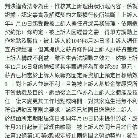
判決違背法令為由，惟核其上訴理由狀所載內容，係就
證據、認定事實及解釋契約之職權行使所論斷：上訴人自
年4 月19日起受僱被上訴人擔任資深業務經理，依兩造
契約第1 條約定，被上訴人因經營之需，得單方調動上
作地點及職位。被上訴人於104年8月24日將上訴人調任
查資深經理，但其提供之薪資條件與上訴人原薪資差距
上訴人構成不利益，雖不生合法調動之效力，然被上訴
年12月16日發函通知將其年薪調整為新臺幣390 萬元，
薪資已相當於上訴人原職務固定薪資加上預定目標績效獎
% ，對上訴人並無不利，且為被上訴人基於企業經營所
不當動機及目的，調動後之工作亦為上訴人之體能及技
任，復未變更其工作地點或時間，對其家庭生活無不利
符合調動五原則之要求，該函已於同日送達於上訴人，
於該函所定期限屆滿日即同年月19日仍未提供勞務，應
年月20日起無正當理由曠職，被上訴人於同年月25日依
法第12條第1項第6款規定終止兩造間之勞動契約，發生