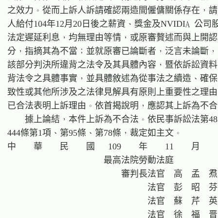
之效力。從而上訴人訴請確認兩造間僱傭關係存在，請
人給付104年12月20日後之薪資、獎金及NVIDIA 公司
法定遲延利息，均無理由等情，或原審贅述而與上開認
分，指摘其為不當；並就原審已論斷者，泛言未論斷，
該部分判決所違背之法令及其具體內容，暨依訴訟資料
背法令之具體事實，並具體敘述為從事法之續造、確保
致性或其他所涉及之法律見解具有原則上重要性之理由
已合法表明上訴理由。依首揭說明，應認其上訴為不合
    據上論結，本件上訴為不合法。依民事訴訟法第481
444條第1項、第95條、第78條，裁定如主文。

中    華    民    國   109    年    11    月    
                      最高法院勞動法庭

                          審判長法官  高  孟  焄

                                法官  彭  昭  芬

                                法官  蘇  芹  英

                                法官  徐  福  晋
