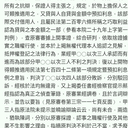
所有之抗辯，保證人得主張之」規定，於物上擔保人之
可類推適用之。又貸與人自貸與金額中預扣利息，該部
際交付借用人，且屬民法第二百零六條所稱之巧取利益
認為貸與之本金額之一部（參看本院二十九年上字第一
判例）。查原審審據上開事證，綜合研判，依取捨證據
實之職權行使，並本於上揭無權代理本人追認之見解，
抵押權登記之法律行為，業經甲○○以次三人承認而有
進而為該部分甲○○以次三人不利之判決；復以上開物
得類推適用民法第七百四十二條第一項規定暨預扣利息
例之意旨，判決丁○○以次四人該部分敗訴，分別駁回
訴，經核於法均無違背。又上揭委任書經檢察官提示蔡
經指認為真正之偵查筆錄，原審業經調卷，且於言詞辯
示，並告以要旨（見原審卷第三宗一一七頁反面），甲
三人指原法院未提示並曉諭辯論云云，尚有未合。兩造
，猶執陳詞，分別以原審採證、認事之職權行使及其他
果不生影響之理由，指摘原判決不利於己不當，求予廢