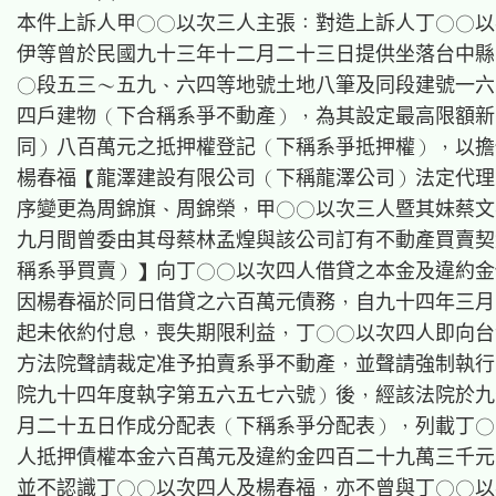
本件上訴人甲○○以次三人主張：對造上訴人丁○○以
伊等曾於民國九十三年十二月二十三日提供坐落台中縣
○段五三～五九、六四等地號土地八筆及同段建號一六
四戶建物（下合稱系爭不動產），為其設定最高限額新
同）八百萬元之抵押權登記（下稱系爭抵押權），以擔
楊春福【龍澤建設有限公司（下稱龍澤公司）法定代理
序變更為周錦旗、周錦榮，甲○○以次三人暨其妹蔡文
九月間曾委由其母蔡林孟煌與該公司訂有不動產買賣契
稱系爭買賣）】向丁○○以次四人借貸之本金及違約金
因楊春福於同日借貸之六百萬元債務，自九十四年三月
起未依約付息，喪失期限利益，丁○○以次四人即向台
方法院聲請裁定准予拍賣系爭不動產，並聲請強制執行
院九十四年度執字第五六五七六號）後，經該法院於九
月二十五日作成分配表（下稱系爭分配表），列載丁○
人抵押債權本金六百萬元及違約金四百二十九萬三千元
並不認識丁○○以次四人及楊春福，亦不曾與丁○○以