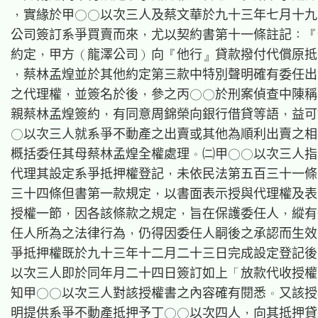
，實緣於甲○○以次三人及蔡文華於九十三年七月十九
公司簽訂系爭買賣而來，尤以契約書第十一條註記：『
約定，甲方（龍澤公司）向『他行』貸款撥付代償原抵
，蔡林孟煌並於其他約定第三款中特別聲明確有委任出
之代理權，並簽名於後，參之丙○○於刑案偵查中陳稱
親蔡林孟煌簽約，有同意周錦榮向銀行借貸等語，益可
○以次三人就系爭不動產之出賣或其他為順利出賣之相
概括委任其母蔡林孟煌全權處理。㈡甲○○以次三人指
代理其設定系爭抵押權登記，未依民法第五百三十一條
三十四條但書第一款規定，以書面表示授與代理權及表
授權一節，因各該條款之規定，旨在保護委任人，縱有
任人所為之法律行為，仍得因委任人嗣後之承認而生效
爭抵押權既於九十三年十二月二十三日完成設定登記後
以次三人即於同年月二十四日簽訂如上「放款代收授權
知甲○○以次三人對該授權書之內容確有閱悉。又該授
明提供系爭不動產抵押予丁○○以次四人，向其抵押貸