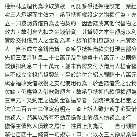
權蔡林孟煌代為收取放款，可認系爭抵押權設定，業經
次三人承認而生效力，系爭抵押權設定之物權行為，亦
立。㈢按消費借貸為要物契約，因金錢或其他代替物之
效力，故利息先扣之金錢借貸，其貸與之本金額應以利
實際交付借用人之金額為準，該預扣利息部分，未實際
人，自不成立金錢借貸。查系爭抵押借款交付現金部分
先扣三個月利息二十七萬元及手續費十八萬元，為兩造
該預扣利息二十七萬元，並未實際交付予借用人楊春福
自不成立金錢借貸契約。至於給付介紹人報酬十八萬元
楊春福收受借款後之支配使用行為，於金錢借貸之要物
欠缺，仍應算入借款數額內，故系爭抵押借款債權額為
三萬元。又約定之違約金額過高者，法院得減至相當之
法第二百五十二條定有明定。查上訴人雖非系爭消費借
債務人，然其以所有不動產擔保主債務人債務之履行，
擔保主債務人債務之履行，性質上則為同一，自可類推
第七百四十二條第一項規定，甲○○以次三人辯以系爭