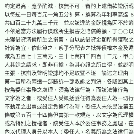
約定過高，應予酌減，核無不可。審酌上述借款證所載
以每逾一日每百元一角五分計算，換算為年利率高達 54.7
共四百二十九萬三千元，並以該違約金既視為因不於適
不依適當方法履行債務所生損害之賠償總額，丁○○以
未獲借貸清償所生之損害，自以該借貸金額所得獲取之
計算為宜。依此算之，系爭分配表之抵押債權本金及違
減為五百七十三萬元、三十七萬四千四百十二元，甲○
人其餘之請求，即非有據，為其心證之所由得，並說明
主張、抗辯及聲明證據均不足取暨不逐一論述之理由，
第一審所為兩造一部勝訴一部敗訴之判決，各駁回其上
按為委任事務之處理，須為法律行為，而該法律行為，
文字為之者；或受任人受概括委任得為委任人為一切行
不動產之出賣或設定負擔行為時，委任人未依民法第五
條或第五百三十四條但書第一款規定，以文字為代理權
或為特別之授權者，該受任人本於委任事務之處理，在
內以代理人身分以本人（委任人）名義所為之法律行為