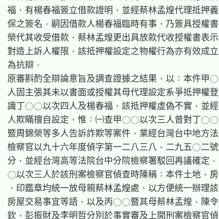
福，有楊春福簽立借款證明，並經蔡林孟煌代理抵押義
保之簽名。嗣因借款人楊春福臨時有事，乃簽具授權書
榮代其收受借款，蔡林孟煌更出具放款代收授權書表示
對造上訴人權限，該抵押權設定之物權行為亦有效成立
為抗辯。

原審斟酌全辯論意旨及調查證據之結果，以：本件甲○
人固主張其未以書面或授權其母代理設定系爭抵押權登
識丁○○以次四人及楊春福，該抵押權虛偽不實，並經
人欺瞞擅自設定，惟：㈠查甲○○以次三人曾對丁○○
暨周錦榮等多人告訴詐欺等案件，業經台灣台中地方法
檢察官以九十六年度偵字第一二八三八、二九五○二號
分，並經台灣高等法院台中分院檢察署駁回再議確定。
○以次三人於該刑案檢察官偵查時陳稱：本件土地、房
，印鑑章均統一放母親蔡林孟煌處，以方便統一辦理該
房屋交易事宜等語，以及丙○○暨其母蔡林孟煌、陳令
欽、彭振財及李明哲分別於事實審及上開刑案檢察官偵