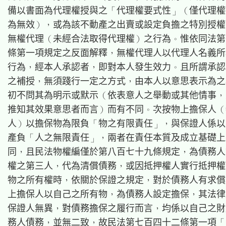
備以書面為代理權授與之「代理權要式性」（僅代理權
為無效），或為該不動產之出賣或設定負擔之特別授權
無權代理（未經合法取得代理權）之行為。惟依同法第
條第一項規定之反面解釋，無權代理人以代理人名義所
行為，經本人承認者，即對本人發生效力。且所謂承認
之補授，無須踐行一定之方式，由本人以意思表示為之
初不問其為明示或默示（依表意人之舉動或其他情事，
推知其效果意思者而言）而有不同。次按物上擔保人（
人）以擔保物為限負「物之有限責任」，與保證人係以
產負「人之無限責任」，兩者在責任本質及成立基礎上
同，且民法物權編僅於第八百七十九條規定，為債務人
權之第三人，代為清償債務，或因抵押權人實行抵押權
物之所有權時，依關於保證之規定，對於債務人有求償
上擔保人以自己之所有物，為債務人設定擔保，其法律
保證人無異，對債務擔保之履行而言，均係以自己之財
務人債務，並無二致，故民法第七百四十二條第一項「