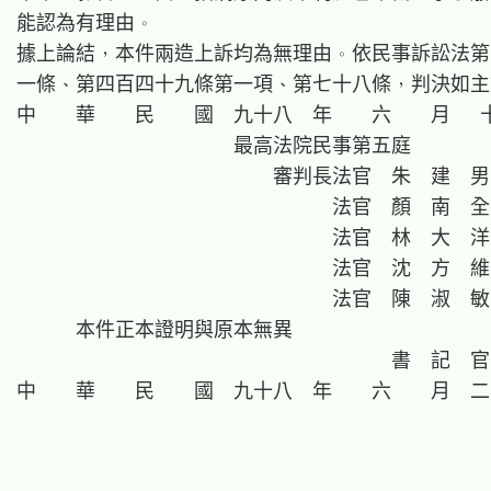
能認為有理由。

據上論結，本件兩造上訴均為無理由。依民事訴訟法第
一條、第四百四十九條第一項、第七十八條，判決如主
中　　華　　民　　國　九十八　年　　六　　月　 十
                      最高法院民事第五庭

                          審判長法官  朱　建　男

                                法官  顏　南　全

                                法官  林　大　洋

                                法官  沈　方　維

                                法官  陳　淑　敏

      本件正本證明與原本無異

                                      書  記  官

中　　華　　民　　國　九十八　年　　六　　月　二