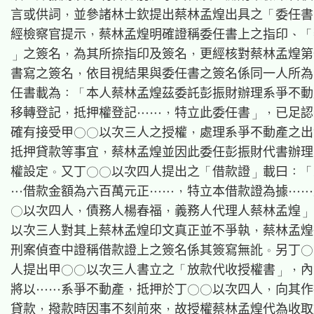
言或供詞，並參諸林士欽提出蔡林孟煌出具之「委任書
經檢察官提示，蔡林孟煌明確證稱委任書上之指印、「
」之簽名，為其所捺指印及簽名，更經核對蔡林孟煌第
書寫之簽名，依目視結果與委任書之簽名係同一人所為
任書載為：「本人蔡林孟煌茲委託彭振財辦理系爭不動
移轉登記，抵押權登記……，特立此委任書」，已足認
確有接受甲○○以次三人之授權，處理系爭不動產之出
抵押貸款等事宜，蔡林孟煌並因此委任彭振財代書辦理
權設定。又丁○○以次四人提出之「借款證」載曰：「
…借款金額為六百萬元正……，特立本借款證為據……
○以次四人，債務人楊春福，義務人代理人蔡林孟煌」
以次三人對其上蔡林孟煌印文真正並不爭執，蔡林孟煌
刑案偵查中證稱借款證上之簽名係其簽寫無訛。另丁○
人提出甲○○以次三人書立之「放款代收授權書」，內
將以……系爭不動產，抵押於丁○○以次四人，向其作
貸款，撥款時因事不刻前來，故授權蔡林孟煌代為收取