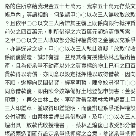
路的住所拿給我現金五十七萬元，我拿五十萬元存蔡文
帳戶內」等語相酌，何能謂甲○○以次三人無收取放款
？且依甲○○以次三人所辯其主觀上既係向銀行抵押貸
前欠之四百萬元，則所借得之六百萬元顯逾清償所需，
之甲○○以次三人收取部分抵押權貸得之金額以充系爭
，亦無違常之處，甲○○以次三人執此質疑「放款代收
係嗣後變造，誠非有據，益見其確有授權蔡林孟煌出售
產，且為使系爭不動產以外之買賣標的物上已有之四百
貸款得以清償，亦同意以設定抵押權以取得借款，因向
不順，遂轉向民間借貸，經李明哲、陳令姣尋得丁○○
同意借款後，即由陳令姣準備好土地登記申請書（蓋妥
印章），再交由林士欽、李明哲帶至蔡林孟煌處蓋上甲
三人印鑑章，並取得印鑑證明，而後辦理系爭抵押權設
交付貸款，由蔡林孟煌出具借款證，及甲○○以次三人
煌出具「放款代收授權書」，蔡林孟煌復已收受部分借
堪認兩造間確有設定系爭抵押權之合意。參諸系爭抵押