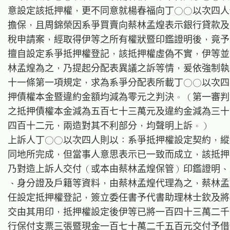
意設定該抵押權，更不同意就楊春福向丁○○以次四人
擔保，且周錦榮因系爭買賣向蔡林孟煌表示銀行貸款及
稅申請案，經取得伊等之所有權狀暨印鑑證明後，竟予
擅自設定系爭抵押權登記，該抵押權虛偽不實，伊等並
林孟煌為之，乃提起分配表異議之訴等情，爰依強制執
十一條第一項規定，求為系爭分配表所載丁○○以次四
押債權本金暨違約金額均減為零元之判決。（第一審判
之抵押債權本金減為五百七十三萬元及違約金減為三十
四百十二元，兩造對其不利部分，均聲明上訴。）

上訴人丁○○以次四人則以：系爭抵押權設定契約，縱
同地所完成，但當事人意思表示已一致而成立，該抵押
乃對造上訴人交付（或本由蔡林孟煌保管）印鑑證明、
、身分證及戶籍等資料，由蔡林孟煌代理為之，蔡林孟
任設定抵押權登記，簽立委任書予代書助理林士欽及將
交由其用印，抵押權設定後伊等已將一百四十三萬二千
行保付支票三張暨現金一百七十萬二千五百元交付予借