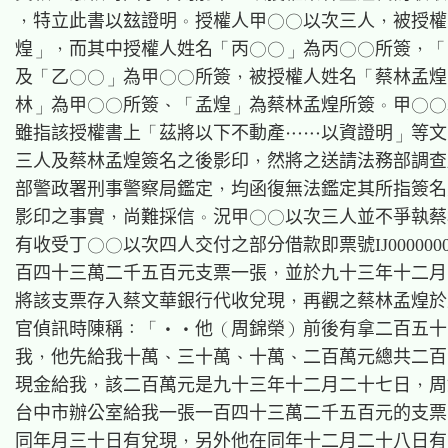
，特立此書以玆證明。授權人甲○○以次三人，被授權
煌」，而其中授權人姓名「丙○○」為丙○○所簽，「
及「乙○○」為甲○○所簽，被授權人姓名「蔡林孟煌
林」為甲○○所簽、「孟煌」為蔡林孟煌所簽。甲○○
雖指該授權書上「茲將以下不動產……以資證明」等文
三人及蔡林孟煌簽名之後影印，然將之送請法務部調查
部警政署刑事警察局鑑定，均函復無法鑑定其所指簽名
影印之事實，尚難採信。況甲○○以次三人並不爭執蔡
有收受丁○○以次四人交付之部分借款即票號IJ0000000
百四十三萬二千五百元支票一張，並於九十三年十二月
將該支票存入蔡文華銀行代收兌現，再觀之蔡林孟煌於
官偵訊時陳稱：「‧‧他（周錦榮）前後有拿二百五十
我，他先給我十萬、三十萬、十萬、二百萬元總共二百
現金給我，該二百萬元是九十三年十二月二十七日，周
台中市辦公室給我一張一百四十三萬二千五百元的支票
同年月三十日有兌現，另外他在同年十二月二十八日有