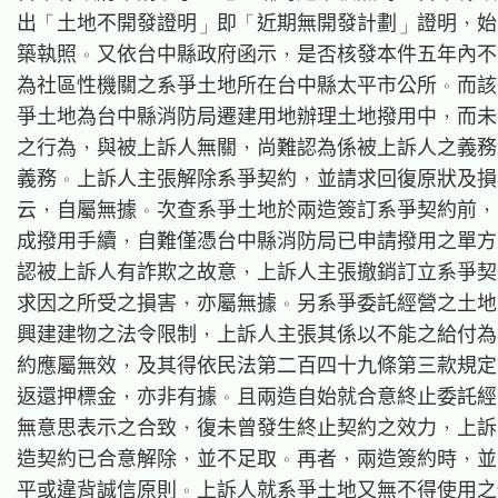
出「土地不開發證明」即「近期無開發計劃」證明，始
築執照。又依台中縣政府函示，是否核發本件五年內不
為社區性機關之系爭土地所在台中縣太平市公所。而該
爭土地為台中縣消防局遷建用地辦理土地撥用中，而未
之行為，與被上訴人無關，尚難認為係被上訴人之義務
義務。上訴人主張解除系爭契約，並請求回復原狀及損
云，自屬無據。次查系爭土地於兩造簽訂系爭契約前，
成撥用手續，自難僅憑台中縣消防局已申請撥用之單方
認被上訴人有詐欺之故意，上訴人主張撤銷訂立系爭契
求因之所受之損害，亦屬無據。另系爭委託經營之土地
興建建物之法令限制，上訴人主張其係以不能之給付為
約應屬無效，及其得依民法第二百四十九條第三款規定
返還押標金，亦非有據。且兩造自始就合意終止委託經
無意思表示之合致，復未曾發生終止契約之效力，上訴
造契約已合意解除，並不足取。再者，兩造簽約時，並
平或違背誠信原則。上訴人就系爭土地又無不得使用之