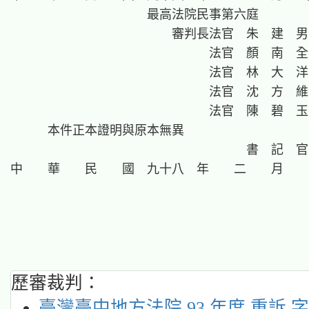
                      最高法院民事第六庭

                          審判長法官  朱　建　男

                                法官  顏　南　全

                                法官  林　大　洋

                                法官  沈　方　維

                                法官  陳　碧　玉

      本件正本證明與原本無異

                                      書  記  官

中　　華　　民　　國　九十八　年　  二  　月　  三 
歷審裁判：
臺灣臺中地方法院 93 年度 重訴 字第