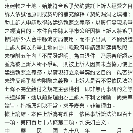
建建物之土地，始能符合系爭契約委託上訴人經營之目
訴人依誠信原則或契約的補充解釋（契約漏洞之填補）
助上訴人申請取得該建造執照之義務，以履行實現系爭
之經濟目的。本件台中縣太平市公所因被上訴人將系爭
撥與訴外人台中縣消防局使用，而不予出具「不開發證
上訴人嗣以系爭土地向台中縣政府申請臨時建築執照，
未檢附五年內「不開發證明」為由退件，乃原審所認定
並為被上訴人所不爭執。則被上訴人因其未盡協力使上
建造執照之義務，以實現訂立系爭契約之目的，能否謂
未違反系爭契約附隨之義務，上訴人是否不得依民法第
七條不完全給付之規定主張權利，即非無再事研酌之餘
未遑詳察，遽以前揭理由為上訴人不利之論斷，尚嫌率
論旨，指摘原判決不當，求予廢棄，非無理由。

據上論結，本件上訴為有理由。依民事訴訟法第四百七
一項、第四百七十八條第二項，判決如主文。

中　　華　　民　　國　九十八　年　　一　　月 　十