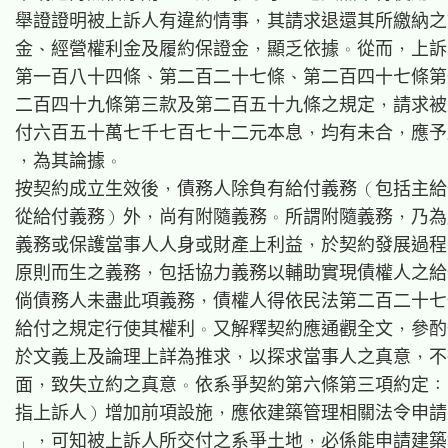
舉證證明被上訴人有違約情事，其請求退還其所繳納之
金、經營權利金及履約保證金，顯乏依據。從而，上訴
第一百八十四條、第二百二十七條、第二百四十七條第
二百四十九條第三款及第二百五十九條之規定，請求被
付六百五十萬七千七百七十二元本息，均有未合，應予
，為其論據。

按契約成立生效後，債務人除負有給付義務（包括主給
從給付義務）外，尚有附隨義務。所謂附隨義務，乃為
義務或保護當事人人身或財產上利益，於契約發展過程
原則而生之義務，包括協力義務以輔助實現債權人之給
倘債務人未盡此項義務，債權人得依民法第二百二十七
給付之規定行使其權利。又解釋契約應通觀全文，參酌
於文義上及論理上詳為推求，以探求當事人之真意，不
面，致失立約之真意。依系爭契約第六條第三項約定：
指上訴人）增加前項設施，應依建築管理相關法令申請
」，可知被上訴人所交付之系爭土地，必係能申請建築