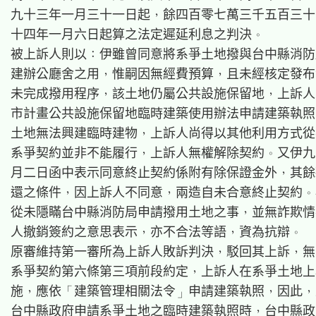
九十三年一月三十一日起，餘四百零七萬三千五百三十
十四年一月六日起算之法定遲延利息之判決。

被上訴人則以：伊雖曾同意將系爭土地撥與台中縣消防
建辦公廳舍之用，惟嗣因無經費預算，且未經核定發布
未完成撥用程序，該土地仍屬公共設施保留地，上訴人
市計畫公共設施保留地臨時建築使用辦法申請建築執照
土地無法興建臨時建物，上訴人尚得以其他利用方式從
系爭契約並非不能履行，上訴人無權解除契約。又伊九
月二日函中表示同意終止契約係附有除保證金外，其餘
還之條件，因上訴人不同意，兩造自未合意終止契約。
從未隱瞞台中縣消防局申請撥用土地之事，並無詐欺情
人撤銷簽約之意思表示，亦不合法等語，資為抗辯。

原審維持第一審所為上訴人敗訴判決，駁回其上訴，無
系爭契約第六條第三項前段約定，上訴人在系爭土地上
施，應依「建築管理相關法令」申請建築執照，因此，
台中縣政府申請系爭土地之臨時建築執照時，台中縣政