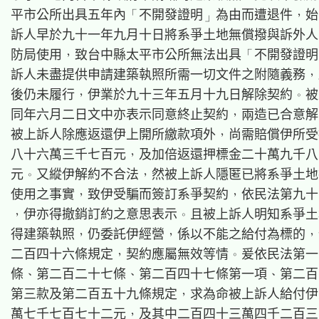
平市公所出具五年內「不開發證明」為由而遭退件，始
訴人早於九十一年九月十日將系爭土地無償撥與訴外人
防局使用，致台中縣太平市公所無法出具「不開發證明
訴人未盡提供申請建築執照所需一切文件之附隨義務，
後仍未履行，伊業於九十三年五月十九日解除契約。被
同年六月二日文中亦表示同意終止契約，兩造已合意解
被上訴人除應返還伊上開所繳款項外，尚需賠償伊所受
八十六萬三千七百元，及加倍返還押標金二十萬九千八
元。又縱伊解約不合法，然被上訴人隱匿已將系爭土地
使用之事實，致伊受騙而簽訂系爭契約，依民法第九十
，伊亦得撤銷訂約之意思表示。且被上訴人明知系爭土
得建築執照，仍委託伊經營，係以不能之給付為標的，
二百四十六條規定，契約應屬無效等情。爰依民法第一
條、第二百二十七條、第二百四十七條第一項、第二百
第三款及第二百五十九條規定，求為命被上訴人給付伊
萬七千七百七十二元，及其中二百四十三萬四千二百三