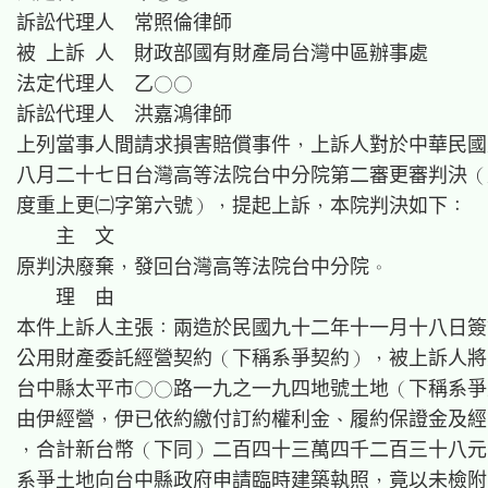
訴訟代理人　常照倫律師

被 上訴 人　財政部國有財產局台灣中區辦事處

法定代理人　乙○○

訴訟代理人　洪嘉鴻律師

上列當事人間請求損害賠償事件，上訴人對於中華民國
八月二十七日台灣高等法院台中分院第二審更審判決（
度重上更㈡字第六號），提起上訴，本院判決如下：

    主  文

原判決廢棄，發回台灣高等法院台中分院。

    理  由

本件上訴人主張：兩造於民國九十二年十一月十八日簽
公用財產委託經營契約（下稱系爭契約），被上訴人將
台中縣太平市○○路一九之一九四地號土地（下稱系爭
由伊經營，伊已依約繳付訂約權利金、履約保證金及經
，合計新台幣（下同）二百四十三萬四千二百三十八元
系爭土地向台中縣政府申請臨時建築執照，竟以未檢附