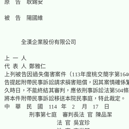
原 告 耿錫安
被 告 陽國維
全漢企業股份有限公司
上 一 人
代 表 人 鄭雅仁
上列被告因過失傷害案件（113年度桃交簡字第16
告提起附帶民事訴訟請求損害賠償，因其案情確係
久時日，不能終結其審判，應依刑事訴訟法第504條
將本件附帶民事訴訟移送本院民事庭，特此裁定。
中 華 民 國 114 年 2 月 17 日
刑事第七庭 審判長法 官
陳品潔
法 官 吳宜珍