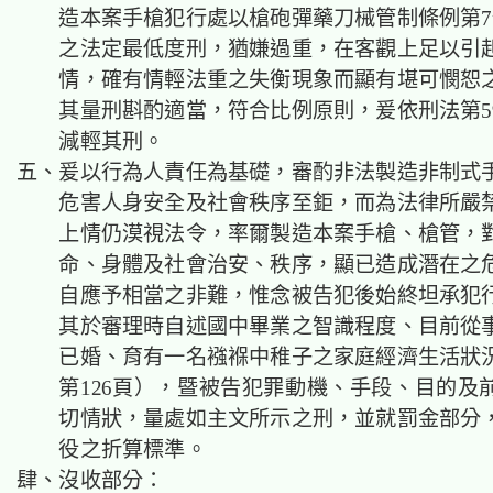
造本案手槍犯行處以槍砲彈藥刀械管制條例第7
之法定最低度刑，猶嫌過重，在客觀上足以引
情，確有情輕法重之失衡現象而顯有堪可憫恕
其量刑斟酌適當，符合比例原則，爰依刑法第5
減輕其刑。
五、爰以行為人責任為基礎，審酌非法製造非制式
危害人身安全及社會秩序至鉅，而為法律所嚴
上情仍漠視法令，率爾製造本案手槍、槍管，
命、身體及社會治安、秩序，顯已造成潛在之
自應予相當之非難，惟念被告犯後始終坦承犯
其於審理時自述國中畢業之智識程度、目前從
已婚、育有一名襁褓中稚子之家庭經濟生活狀
第126頁），暨被告犯罪動機、手段、目的及
切情狀，量處如主文所示之刑，並就罰金部分
役之折算標準。
肆、沒收部分：