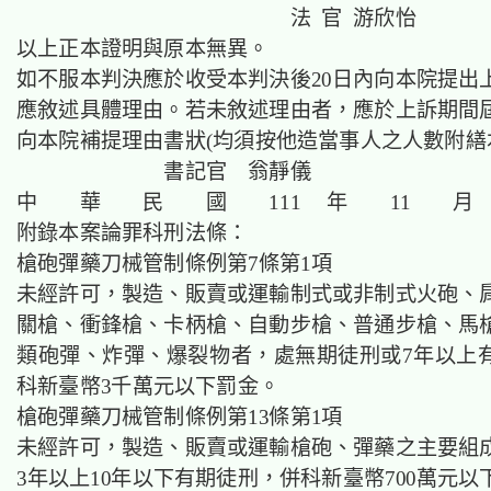
法 官 游欣怡
以上正本證明與原本無異。
如不服本判決應於收受本判決後20日內向本院提出
應敘述具體理由。若未敘述理由者，應於上訴期間屆
向本院補提理由書狀(均須按他造當事人之人數附繕
書記官 翁靜儀
中 華 民 國 111 年 11 月
附錄本案論罪科刑法條：
槍砲彈藥刀械管制條例第7條第1項
未經許可，製造、販賣或運輸制式或非制式火砲、
關槍、衝鋒槍、卡柄槍、自動步槍、普通步槍、馬
類砲彈、炸彈、爆裂物者，處無期徒刑或7年以上
科新臺幣3千萬元以下罰金。
槍砲彈藥刀械管制條例第13條第1項
未經許可，製造、販賣或運輸槍砲、彈藥之主要組
3年以上10年以下有期徒刑，併科新臺幣700萬元以