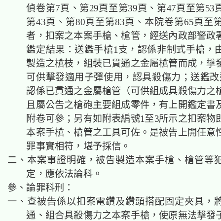
偵卷第7頁、第29頁至第39頁、第47頁至第53
第43頁、第80頁至第83頁、本院卷第65頁至
者，扣案之本案手槍、槍管，經送內政部警政
鑑定結果：送鑑手槍1支，認係非制式手槍，
製造之槍枝，組裝已貫通之金屬槍管而成，擊
可供擊發適用子彈使用，認具殺傷力；送鑑改
認係已貫通之金屬槍管（可供組成具殺傷力之
且屬公告之槍砲主要組成零件，有上開鑑定書
附卷可參；另有如附表編號1至3所示之扣案物
本案手槍、槍管之工具可佐。是被告上開任意
罪事實相符，堪予採信。
二、本案事證明確，被告製造本案手槍、槍管等
定，應依法論科。
參、論罪科刑：
一、查被告係以扣案電鑽及鑽頭搭配固定夾具，
通、組合具殺傷力之本案手槍，使原無法擊發