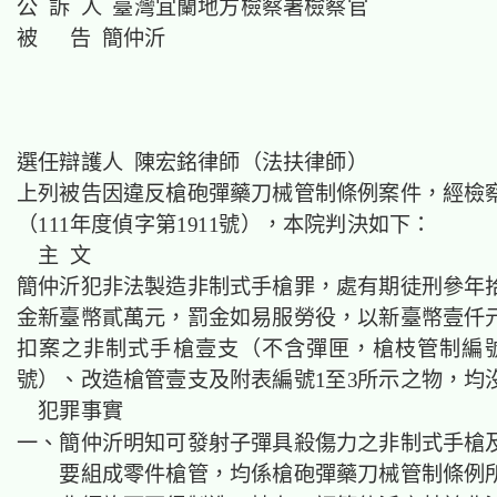
公 訴 人 臺灣宜蘭地方檢察署檢察官
被 告 簡仲沂
選任辯護人 陳宏銘律師（法扶律師）
上列被告因違反槍砲彈藥刀械管制條例案件，經檢
（111年度偵字第1911號），本院判決如下：
主 文
簡仲沂犯非法製造非制式手槍罪，處有期徒刑參年
金新臺幣貳萬元，罰金如易服勞役，以新臺幣壹仟
扣案之非制式手槍壹支（不含彈匣，槍枝管制編號000
號）、改造槍管壹支及附表編號1至3所示之物，均
犯罪事實
一、簡仲沂明知可發射子彈具殺傷力之非制式手槍
要組成零件槍管，均係槍砲彈藥刀械管制條例