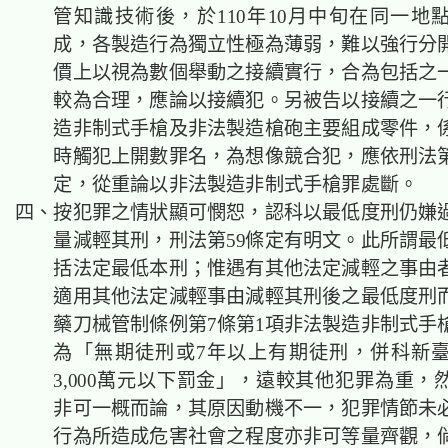
管知識技術後，於110年10月中旬在同一地
成，各製造行為獨立性極為薄弱，難以強行分
價上以視為數個舉動之接續實行，合為包括之
較為合理，應論以接續犯。另被告以接續之一
造非制式手槍及非法製造槍砲主要組成零件，
時觸犯上開數罪名，為想像競合犯，應依刑法第
定，從重論以非法製造非制式手槍罪處斷。
四、按犯罪之情狀顯可憫恕，認科以最低度刑仍嫌
量減輕其刑，刑法第59條定有明文。此所謂最
括法定最低本刑；惟遇有其他法定減輕之事由
適用其他法定減輕事由減輕其刑後之最低度刑
藥刀械管制條例第7條第1項非法製造非制式手
為「無期徒刑或7年以上有期徒刑，併科新
3,000萬元以下罰金」，遠較其他犯罪為重，
非可一概而論，其原因動機不一，犯罪情節未
行為所造成危害社會之程度亦非可等量齊觀，