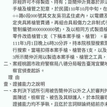
非經許可不得製造、持有；詎簡仲沂竟基於非
手槍及槍管之犯意，於民國110年10月中旬，
○○路0段000號其女友吳羽孟住處內，以電鑽
定夾具將槍管貫通，再組合具殺傷力之非制式手
管制編號0000000000號)，及以相同方式製
零件改造槍管1支（下稱本案手槍、槍管）。
111年3月1日晚上6時20分許，持本院核發搜
行搜索，當場扣得本案手槍、槍管各1支，以及
3所示簡仲沂用以製造本案手槍、槍管之工具
二、案經桃園市政府警察局八德分局報告臺灣宜蘭
察官偵查起訴。
理 由
壹、證據能力之說明
一、本判決下述所引用被告簡仲沂以外之人於審判
面陳述，檢察官、被告及其辯護人，於本院審
證據能力均不爭執，且迄於言詞辯論終結前亦