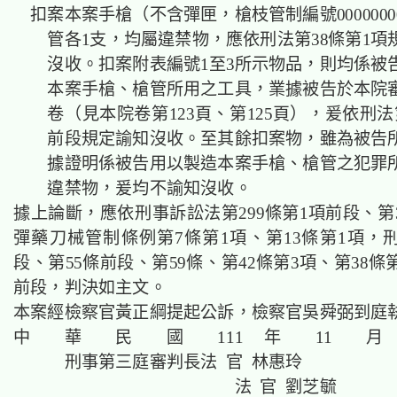
扣案本案手槍（不含彈匣，槍枝管制編號0000000
管各1支，均屬違禁物，應依刑法第38條第1項
沒收。扣案附表編號1至3所示物品，則均係被
本案手槍、槍管所用之工具，業據被告於本院
卷（見本院卷第123頁、第125頁），爰依刑法
前段規定諭知沒收。至其餘扣案物，雖為被告
據證明係被告用以製造本案手槍、槍管之犯罪
違禁物，爰均不諭知沒收。
據上論斷，應依刑事訴訟法第299條第1項前段、第
彈藥刀械管制條例第7條第1項、第13條第1項，刑
段、第55條前段、第59條、第42條第3項、第38條
前段，判決如主文。
本案經檢察官黃正綱提起公訴，檢察官吳舜弼到庭
中 華 民 國 111 年 11 月
刑事第三庭審判長法 官 林惠玲
法 官 劉芝毓