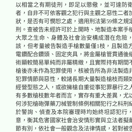
以相當之有期徒刑，即足以懲儆，並可達防
者，自非不可依客觀之犯行與主觀之惡性二者
狀，是否有可憫恕之處，適用刑法第59條之規
刑。查被告未經許可於上開時、地製造本案手
大眾之生命、身體及社會治安構成潛在危險
該，但考量被告製造手槍數量僅1枝，且製造
電鑽配合鑽頭、固定夾具，將金屬槍管貫通後
術顯較簡易單純而非屬精緻，且實際持有期間
槍後亦未作為犯罪使用，核被告所為非法製造
犯罪情節與惡性，較諸長期大量製造槍枝而類
經營型態之人，或欲擁槍自重從事犯罪暴行之
有多數槍枝數年者而言，實存有重大差異，尤
何涉犯槍砲彈藥刀械管制條例相關犯行之科刑
於警詢、偵查及本院審理時均始終坦認犯行
意，衡其危害國家社會治安情形實與立法者擬
節有別，依社會一般觀念及法律情感，若對被