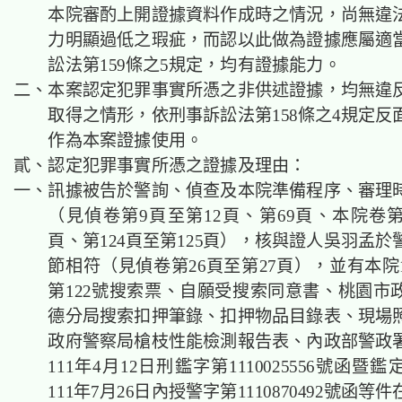
本院審酌上開證據資料作成時之情況，尚無違
力明顯過低之瑕疵，而認以此做為證據應屬適
訟法第159條之5規定，均有證據能力。
二、本案認定犯罪事實所憑之非供述證據，均無違
取得之情形，依刑事訴訟法第158條之4規定反
作為本案證據使用。
貳、認定犯罪事實所憑之證據及理由：
一、訊據被告於警詢、偵查及本院準備程序、審理
（見偵卷第9頁至第12頁、第69頁、本院卷第
頁、第124頁至第125頁），核與證人吳羽孟
節相符（見偵卷第26頁至第27頁），並有本院
第122號搜索票、自願受搜索同意書、桃園市
德分局搜索扣押筆錄、扣押物品目錄表、現場
政府警察局槍枝性能檢測報告表、內政部警政
111年4月12日刑鑑字第1110025556號函暨
111年7月26日內授警字第1110870492號函