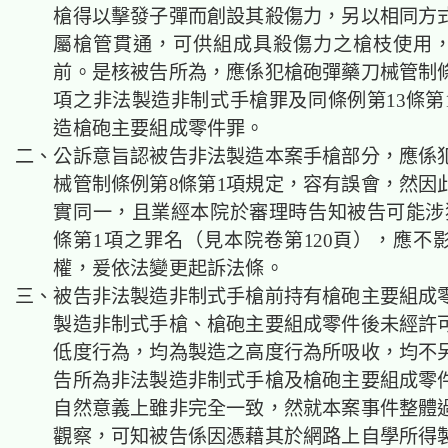
槍得以擊發子彈而創設其殺傷力，另以相同方
屬槍管貫通，可供組成具殺傷力之槍枝使用
前。是核被告所為，應係犯槍砲彈藥刀械管制條
項之非法製造非制式手槍罪及同條例第13條第
造槍砲主要組成零件罪。
二、公訴意旨認被告非法製造本案手槍部分，應係
械管制條例第8條第1項規定，容有誤會，然因
實同一，且業經本院於審理時告知被告可能涉
條第1項之罪名（見本院卷第120頁），應不
權，爰依法變更起訴法條。
三、被告非法製造非制式手槍前持有槍砲主要組成
製造非制式手槍、槍砲主要組成零件後未經許
低度行為，均為製造之高度行為所吸收，均不
告所為非法製造非制式手槍及槍砲主要組成零
自然意義上雖非完全一致，然就本案事件整體
觀察，可知被告係因憑藉其於網路上自學所得