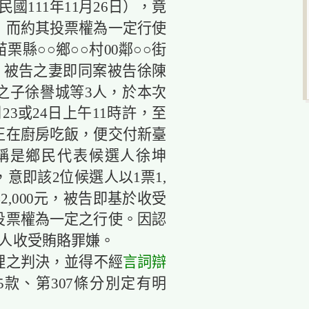
國111年11月26日），竟
，而約其投票權為一定行使
縣○○鄉○○村00鄰○○街
、被告之妻即同案被告徐陳
之子徐譽城等3人，於本次
月23或24日上午11時許，至
正在廚房吃飯，便交付新臺
，稱是鄉民代表候選人徐坤
意即該2位候選人以1票1,
2,000元，被告即基於收受
投票權為一定之行使。因認
權人收受賄賂罪嫌。
理之判決，並得不經
言詞
辯
5款、第307條分別定有明