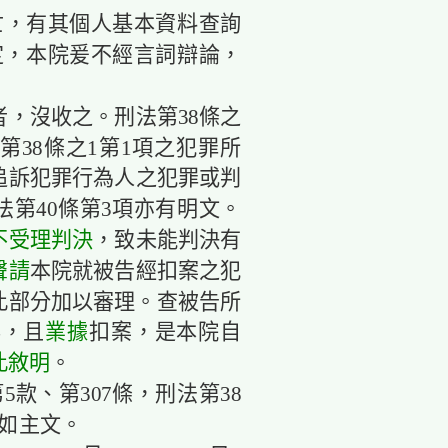
死亡，有其個人基本資料查詢
定，本院爰不經言詞辯論，
，沒收之。刑法第38條之
第38條之1第1項之犯罪所
追訴犯罪行為人之犯罪或判
法第40條第3項亦有明文。
不受理判決
，致未能判決有
聲請
本院就被告經扣案之犯
此部分加以審理。查被告所
得，且
業據
扣案，是本院自
此敘明
。
5款、第307條，刑法第38
決如主文。