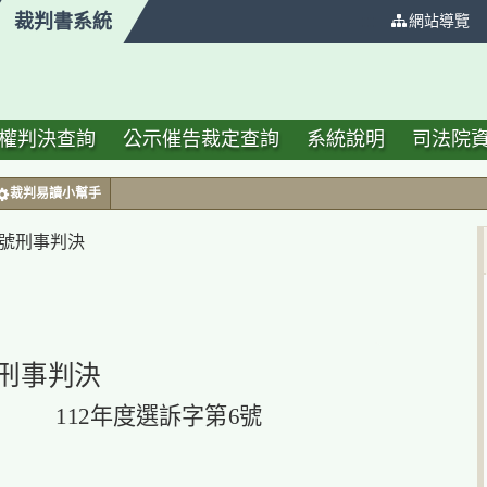
裁判書系統
:::
網站導覽
權判決查詢
公示催告裁定查詢
系統說明
司法院
裁判易讀小幫手
 號刑事判決
刑事判決
112年度選訴字第6號