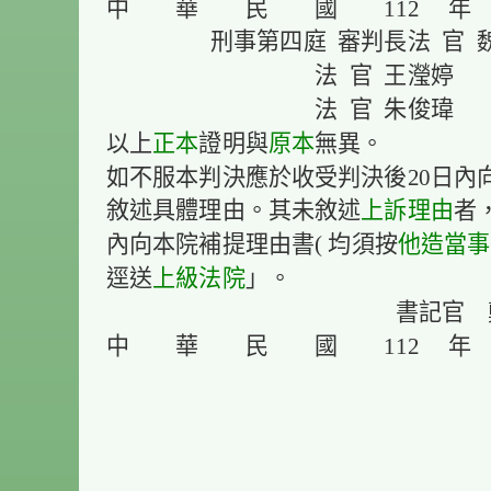
中 華 民 國 112 年
刑事第四庭 審判長法 官 
法 官 王瀅婷
法 官 朱俊瑋
以上
正本
證明與
原本
無異。
如不服本判決應於收受判決後20日內
敘述具體理由。其未敘述
上訴理由
者
內向本院補提理由書( 均須按
他造
當事
逕送
上級法院
」。
書記官 鄭
中 華 民 國 112 年