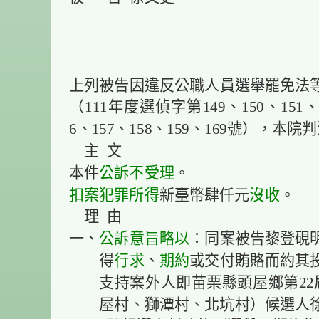
上列被告因違反公職人員選舉罷免法
（111年度選偵字第149、150、151、1
6、157、158、159、169號），本
主 文
本件
公訴不受理
。
扣案
犯罪所得
新臺幣肆仟元
沒收
。
理 由
一、
公訴意旨
略以
：同案被告黎登硯
得
行求
、
期約
或交付賄賂而約其
支持案外人即苗栗縣頭屋鄉第22
屋村、獅潭村、北坑村）候選人