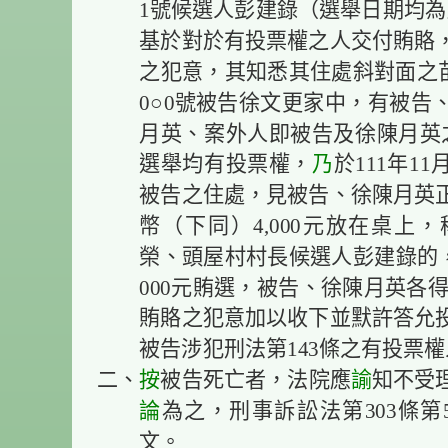
1號候選人彭建錄（選舉日期均為民
基於對於有投票權之人交付賄賂
之犯意，其知悉其住處斜對面之苗栗
0○0號被告徐文更家中，有被告
月英、案外人即被告及徐陳月英
選舉均有投票權，
乃
於111年11
被告之住處，見被告、徐陳月英
幣（下同）4,000元放在桌上
榮、頭屋村村長候選人彭建錄的，
000元賄選，被告、徐陳月英各得
賄賂之犯意加以收下並默許答允
被告涉犯刑法第143條之有投票
二、
按
被告死亡者，法院應
諭
知不受
論
為之，刑事訴訟法第303條第
文。