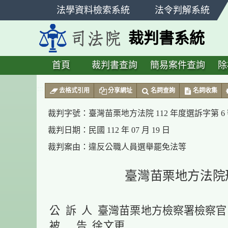
跳
法學資料檢索系統
法令判解系統
至
主
裁判書系統
要
內
容
首頁
裁判書查詢
簡易案件查詢
除
:::
去格式引用
分享網址
名詞查詢
名詞收集
裁判字號：
臺灣苗栗地方法院 112 年度選訴字第 6
裁判日期：
民國 112 年 07 月 19 日
裁判案由：
違反公職人員選舉罷免法等
臺灣苗栗地方法院
公 訴 人 臺灣苗栗地方檢察署檢察官
被 告 徐文更