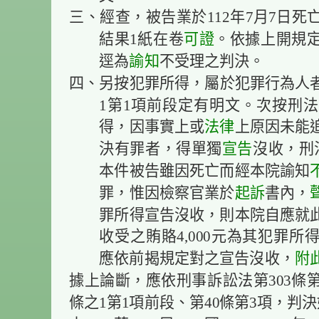
三、經查，被告業於112年7月7日
結果1紙在卷
可證
。依據上開規
逕為
諭知
不受理之判決。
四、另按犯罪所得，屬於犯罪行為人者
1第1項前段定有明文。次按刑法
得，因事實上或
法律
上原因未能
決有罪者，得單獨
宣告
沒收，刑
本件被告雖因死亡而經本院諭知
罪，惟因檢察官業於
起訴
書內，
罪所得宣告沒收，則本院自應就
收受之賄賂4,000元為其犯罪所
應依前揭規定對之宣告沒收，
附
據上論斷，應依刑事訴訟法第303條第
條之1第1項前段、第40條第3項，判