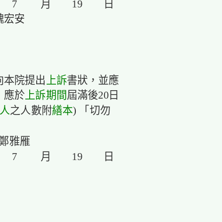
 7 月 19 日
魏宏安
向本院提出
上訴
書狀，並應
，應於
上訴
期間
屆滿後20日
人
之人數附
繕本
) 「切勿
雅雁
 7 月 19 日