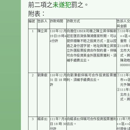
未遂犯
前二項之
罰之。
附表：
編號
告訴人
詐欺時間
詐欺方式
告訴人
與金額
1
陳立昇
110年12月
向擔任UBER司機之陳立昇佯稱新
①110
19日19時4
莊宏匯百貨係陳鴻儒家所開，可以
○○區
4分許
提供穩賺不賠之投資方式，並以捏
臺幣（
造之身分證字號、地址與陳立昇簽
②110年
立外匯股票投資合作契約書，佯稱
北市
可合作投資美金外匯股票獲利、須
式，
補手續費云云。
陳政
0000
2
劉秉叡
110年12月
向劉秉叡佯稱可合作投資股票獲
①111
31日18時
利、須補手續費云云。
市○○
許
元予
②111
北市
式，將
3
楊承
111年7月8
向楊承佯稱可合作投資股票獲利
111年
日18時30
云云。
○○區○
分許
付現金3