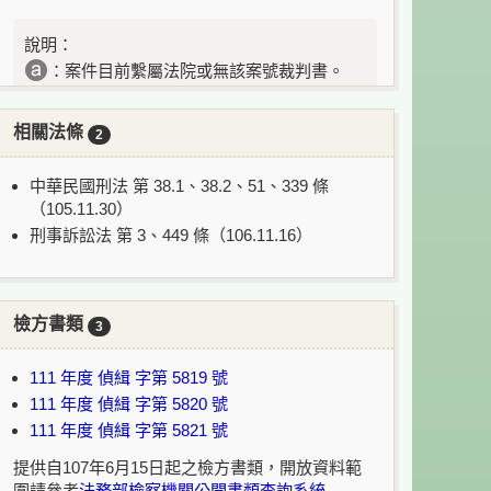
說明：
：案件目前繫屬法院或無該案號裁判書。
：案件目前上訴到最高法院/最高行政法院審
理中。
相關法條
2
中華民國刑法 第 38.1、38.2、51、339 條
（105.11.30）
刑事訴訟法 第 3、449 條（106.11.16）
檢方書類
3
111 年度 偵緝 字第 5819 號
111 年度 偵緝 字第 5820 號
111 年度 偵緝 字第 5821 號
提供自107年6月15日起之檢方書類，開放資料範
圍請參考
法務部檢察機關公開書類查詢系統