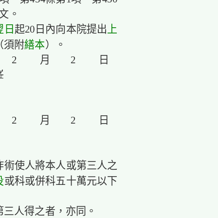
文。
翌日
上
起20日內向本院提出
繕本
（須附
）。
年 2 月 2 日
峯
年 2 月 2 日
詐術使人將本人或第三人之
役
或科或併科五十萬元以下
第三人得之者，亦同。