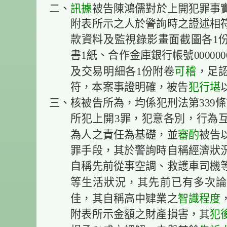
訊據
二、
被告陳鴻儒對於上開犯罪事
附表所示之人於警詢時之證述相
款資料及監視錄影畫面截圖各1
書1紙、合作金庫銀行帳號000000
可稽
及交易明細各1份附卷
，足
犯行
堪
符，本案事證明確，被告
三、核被告所為，均係犯刑法第339
所犯上開3罪，犯意各別，行為
審酌
為人之責任為基礎，並
被告
罪手段，其於警詢時自稱經濟狀
自稱先前從事空調、救護車司機
等生活狀況，其先前已有多次論
智識程度
佳，其自稱高中肄業之
犯
附表所示金額之財產損害，其