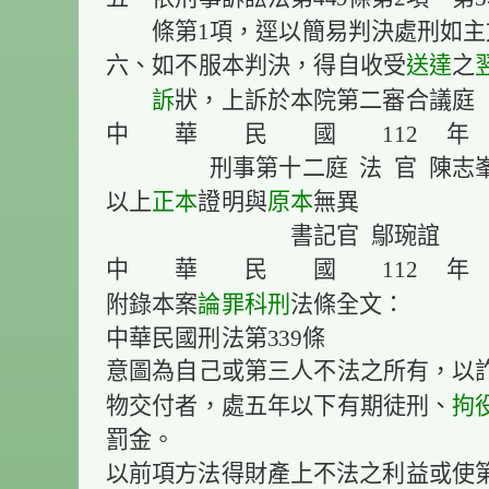
條第1項，逕以簡易判決處刑如主
送達
六、如不服本判決，得自收受
之
訴
狀，上訴於本院第二審合議庭
中 華 民 國 112 
刑事第十二庭 法 官 陳志
正本
原本
以上
證明與
無異
書記官 鄔琬誼
中 華 民 國 112 
論罪科刑
附錄本案
法條全文：
中華民國刑法第339條
意圖為自己或第三人不法之所有，以
拘
物交付者，處五年以下有期徒刑、
罰金。
以前項方法得財產上不法之利益或使