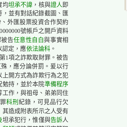
坦承不諱
證人
實均
，核與
即
符，並有對話紀錄截圖、匯
份、外匯股票投資合作契約
0000000號帳戶之開戶資料
任意性自白
認被告
與事實相
依法論科
以認定，應
。
條第1項之詐欺取財罪。被告
互殊，應分論併罰。爰以行
以上開方式為詐欺行為之犯
準備程序
況勉持，並於本院
等工作，與祖母、弟弟同住
科刑
罪
紀錄，可見品行欠
，其造成附表所示之人受有
後
告訴
坦承犯行，惟僅與
人