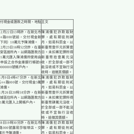
交付現金或匯款之時間、地點
主文
年12月22日13時許，在新北市
陳鴻儒犯詐欺取財
○○路000號前，交付現金新
罪，處有期徒刑肆
下同）10萬元予陳鴻儒。
月，如易科罰金，以
12月23日16時52分許，在臺
新臺幣壹仟元折算壹
大安區居所內，以網路匯款方
日。未扣案犯罪所得
將1萬元匯入陳鴻儒所使用由
新臺幣拾壹萬元沒
皓申設之合作金庫銀行帳號0
收，於全部或一部不
00000000號帳戶內。
能沒收或不宜執行沒
收時，追徵其價額。
年1月9日4時47分許，在新北
陳鴻儒犯詐欺取財
區○○路000號，交付現金3萬
罪，處有期徒刑貳
陳鴻儒。
月，如易科罰金，以
年1月26日20時58分許，在新
新臺幣壹仟元折算壹
土城區住所內，以網路匯款方
日。未扣案犯罪所得
1萬元匯入上開帳戶內。
新臺幣肆萬元沒收，
於全部或一部不能沒
收或不宜執行沒收
時，追徵其價額。
7月8日19時30分許，在新北市
陳鴻儒犯詐欺取財
○路000號露易莎咖啡店，交
罪，處有期徒刑貳
萬元予陳鴻儒。
月，如易科罰金，以