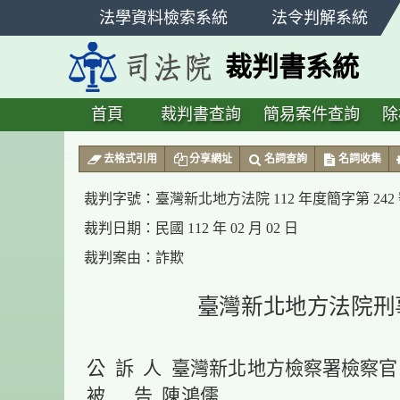
跳
法學資料檢索系統
法令判解系統
至
主
裁判書系統
要
內
容
首頁
裁判書查詢
簡易案件查詢
除
:::
去格式引用
分享網址
名詞查詢
名詞收集
裁判字號：
臺灣新北地方法院 112 年度簡字第 24
裁判日期：
民國 112 年 02 月 02 日
裁判案由：
詐欺
臺灣新北地方法院刑
公 訴 人 臺灣新北地方檢察署檢察官
被 告 陳鴻儒