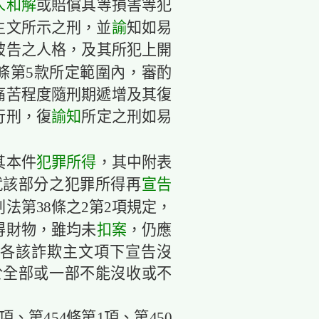
人
和解
或賠償其等損害等犯
諭
主文所示之刑，並
知如易
被告之人格，及其所犯上開
1條第5款所定範圍內，審酌
痛苦程度隨刑期遞增及其復
諭知
行刑，復
所定之刑如易
犯罪所得
其本件
，其中附表
宣告
就該部分之犯罪所得再
法第38條之2第2項規定，
扣案
得財物，雖均未
，仍應
於各該詐欺主文項下宣告沒
於全部或一部不能沒收或不
、第454條第1項、第450