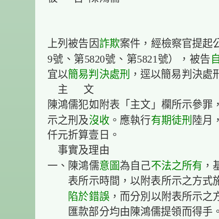
詐欺
上列被告因
案件，經檢察官提起公
9號、第5820號、第5821號），被告
簡易判決處刑
宜以
，逕以簡易判決處
主 文
陳鴻儒犯如附表「主文」欄所示參罪
沒收
有期徒刑
示之刑及
。應執行
陸月
仟元折算壹日。
事實及理由
意圖
不法之所有
一、陳鴻儒
為自己
，
表所示時間，以附表所示之方式
陷於
錯誤
，而分別以附表所示之
匯款部分均由陳鴻儒提領而得手