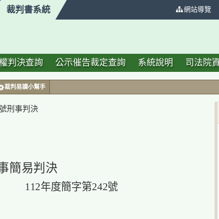
裁判書系統
:::
網站導覽
權判決查詢
公示催告裁定查詢
系統說明
司法院
裁判易讀小幫手
2 號刑事判決
事簡易判決
112年度簡字第242號