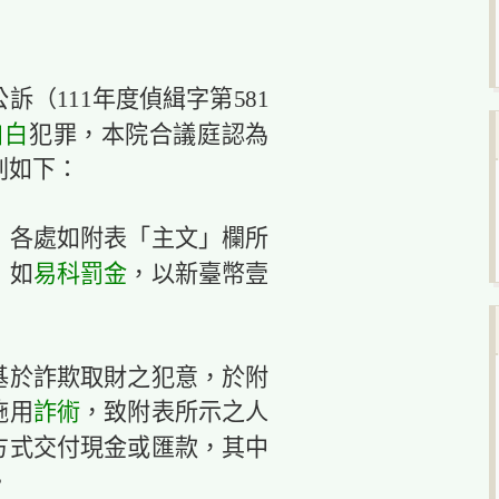
訴（111年度偵緝字第581
自白
犯罪，本院合議庭認為
刑如下：
，各處如附表「主文」欄所
易科
罰金
，如
，以新臺幣壹
基於詐欺取財之犯意，於附
詐術
施用
，致附表所示之人
方式交付現金或匯款，其中
。