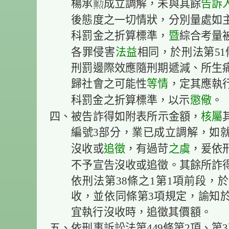
告訴
楊承成立調解，未與其餘
後態度之一切情狀，分別量處如
暨
科罰金之折算標準，
綜合考量
法益
各罪侵害
相同，於刑法第5
刑罰邊際效應隨刑期遞減、所生
等情
歸社會之可能性
，定其應執
懲儆
科罰金之折算標準，以示
。
核屬
四、被告詐得如附表所示金額，
編號3部分，業已成立調解，如
追徵
之虞
沒收或
，有過苛
，爰依刑
不予宣告沒收或追徵。其餘所詐
依刑法第38條之1第1項前段，
收，並依同條第3項規定，諭知
宜執行沒收時，追徵其價額。
五、依刑事訴訟法第449條第2項、第3項