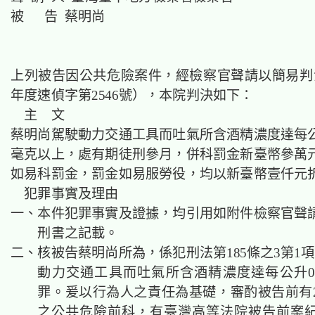
被 告 蔡明尚
上列被告因公共危險案件，經檢察官聲請以簡易判決
年度速偵字第2546號），本院判決如下：
主 文
蔡明尚駕駛動力交通工具而吐氣所含酒精濃度達每
毫克以上，
處有期徒刑
參月，併科罰金新臺幣參萬
如易科罰金，罰金如易服勞役，均以新臺幣壹仟元
犯罪事實及理由
一、本件犯罪事實及證據，均引用如附件檢察官聲
刑書之記載。
二、核被告蔡明尚所為，係犯刑法第185條之3第1
動力交通工具而吐氣所含酒精濃度達每公升0.
罪。爰以行為人之責任為基礎，審酌被告
前有
之
公共危險
前科，有臺灣高等法院被告前案