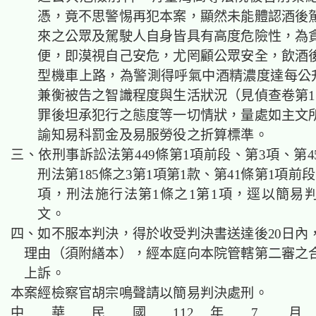
憑，竟不思警惕再犯本案，顯然未能體認酒後
來之公眾及駕駛人自身皆具有高度危險性，為
便，即漠視自己安危，尤罔顧公眾安全，飲酒
型機車上路，為警測得呼氣中酒精濃度達每公升0
兼衡被告之智識程度與生活狀況（見偵查卷第1
罪後坦承犯行之態度等一切情狀，量處如主文
諭知易科罰金及易服勞役之折算標準。
三、依刑事訴訟法第449條第1項前段、第3項、第4
刑法第185條之3第1項第1款、第41條第1項前段
項，刑法施行法第1條之1第1項，逕以簡易
文。
四、如不服本判決，得於收受判決書送達後20日內
理由（須附繕本），經本庭向本院管轄第二審之
上訴。
本案經檢察官胡宗鳴聲請以簡易判決處刑。
中 華 民 國 112 年 7 月 