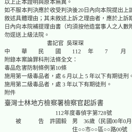
以上正本證明與原本無異。
如不服本判決應於收受判決後20日內向本院提出上
敘述具體理由；其未敘述上訴之理由者，應於上訴期
日內向本院補提理由書（均須按他造當事人之人數
勿逕送上級法院。
書記官 吳琛琛
中 華 民 國 112 年 7 月 
附錄本案論罪科刑法條全文：
毒品危害防制條例第10條
施用第一級毒品者，處 6 月以上 5 年以下有期徒刑
施用第二級毒品者，處 3 年以下有期徒刑。
附件
臺灣士林地方檢察署檢察官起訴書
112年度毒偵字第728號
　　被　　　告　許國毅　男　36歲（民國00年0月
　　　　　　　　　　　　住○○市○○區○○路00號