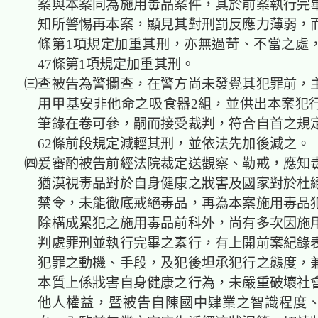
案與本案同為施用毒品案件，其於前案執行完
知所警惕再本案，顯見其對刑罰反應力薄弱，而
條第1項規定加重其刑，亦無過苛、不當之處
47條第1項規定加重其刑。
㈢查被告為警攔查，在警方尚未發覺其犯罪前，
用甲基安非他命之吸食器2組，並供出本案犯
筆錄在卷可參，嗣而接受裁判，符合自首之規
62條前段規定減輕其刑，並依法先加後減之
㈣爰審酌被告前經法院裁定送觀察、勒戒，應知
猶漠視毒品對於自身健康之戕害及國家對於杜
禁令，未能徹底戒絕毒品，再為本案施用毒品
除構成累犯之施用毒品前科外，尚有多次因施
判處罪刑並執行完畢之素行，有上開前案紀錄
犯罪之動機、手段，及犯後坦承犯行之態度，
本質上係戕害自身健康之行為，未嚴重破壞社
他人權益，暨被告自陳國中肄業之智識程度