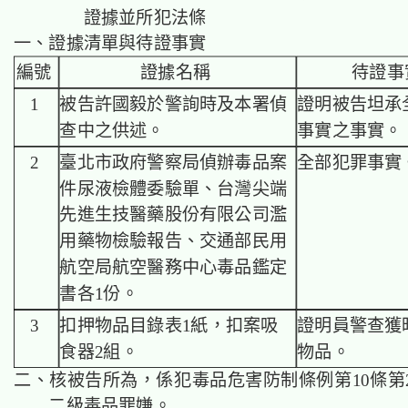
證據並所犯法條
一、證據清單與待證事實
編號
證據名稱
待證事
1
被告許國毅於警詢時及本署偵
證明被告坦承
查中之供述。
事實之事實。
2
臺北市政府警察局偵辦毒品案
全部犯罪事實
件尿液檢體委驗單、台灣尖端
先進生技醫藥股份有限公司濫
用藥物檢驗報告、交通部民用
航空局航空醫務中心毒品鑑定
書各1份。
3
扣押物品目錄表1紙，扣案吸
證明員警查獲
食器2組。
物品。
二、核被告所為，係犯毒品危害防制條例第10條第
二級毒品罪嫌。