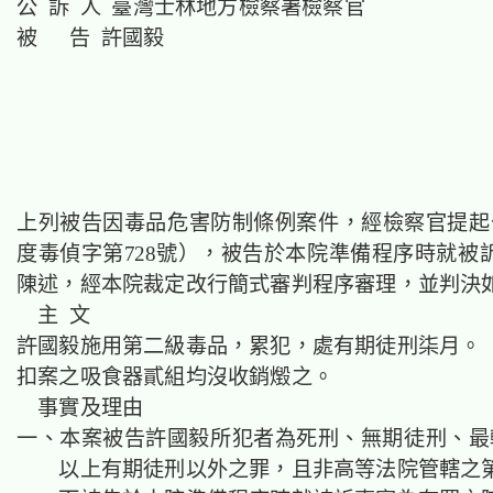
公 訴 人 臺灣士林地方檢察署檢察官
被 告 許國毅
上列被告因毒品危害防制條例案件，經檢察官提起公
度毒偵字第728號），被告於本院準備程序時就被
陳述，經本院裁定改行簡式審判程序審理，並判決
主 文
許國毅施用第二級毒品，累犯，處有期徒刑柒月。
扣案之吸食器貳組均沒收銷燬之。
事實及理由
一、本案被告許國毅所犯者為死刑、無期徒刑、最
以上有期徒刑以外之罪，且非高等法院管轄之