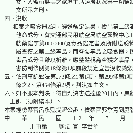
女、入監前無業之家庭生活經濟狀況等一切情
文所示之刑。
四、沒收
扣案之吸食器2組，經送鑑定結果，檢出第二級
他命成分，有交通部民用航空局航空醫務中心11
航藥鑑字第0000000號毒品鑑定書及所附送
屬查獲之第二級毒品，而盛裝毒品之吸食器，
毒品成分且難以析離，應整體視為查獲之毒品
害防制條例第18條第1項前段規定宣告沒收銷
五、依刑事訴訟法第273條之1第1項、第299條第1項
條之2、第454條第2項，判決如主文。
六、如不服本判決，得自判決書送達後20日內，具
上訴（須附繕本）。
本案經檢察官呂永魁提起公訴，檢察官郭季青到庭
中 華 民 國 112 年 7 月 
刑事第十一庭法 官 李世華