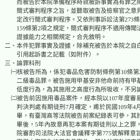
而被告於本院準備程序時就被訴事實為有罪之
簡式審判程序之旨，並聽取被告及檢察官之意
定改行簡式審判程序。又依刑事訴訟法第273條
159條第2項之規定，簡式審判程序不適用傳聞
證據能力之相關規定，合先敘明。
二、本件犯罪事實及證據，除補充被告於本院之自
引用起訴書之記載（如附件）。
三、論罪科刑
㈠核被告所為，係犯毒品危害防制條例第10條第
二級毒品罪。被告施用甲基安非他命前持有甲
低度行為，為其施用之高度行為所吸收，不另
㈡被告前因施用毒品案件，經本院以107年度審易字
判決判處有期徒刑7月確定，甫於民國109年4
畢，有臺灣高等法院被告前案紀錄表可參，其
畢後，5年內故意再犯本案有期徒刑以上之罪
院審酌司法院大法官會議釋字第775號解釋意