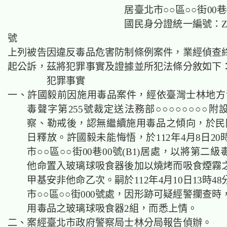
　　　　　　　　　　　　居臺北市○○區○○街00巷00
　　　　　　　　　　　　國民身分證統一編號：Z000
號
上列被告因違反毒品危害防制條例案件，業經偵查
起公訴，茲將犯罪事實及證據並所犯法條分敘如下
犯罪事實
一、許國毅前因施用毒品案件，經依臺灣士林地方法
毒聲字第255號裁定送法務部○○○○○○○○
察、勒戒後，認無繼續施用毒品之傾向，於民國1
日釋放。許國毅未能悔悟，於112年4月8日2
市○○區○○街00巷00號(B1)居處，以將第二
他命置入玻璃球吸食器後加以燒烤而吸食煙霧
甲基安非他命乙次。嗣於112年4月10日13時4
市○○區○○街000號處，因形跡可疑經警攔查
用毒品之玻璃球吸食器2組，而悉上情。
二、案經臺北市政府警察局士林分局報告偵辦。