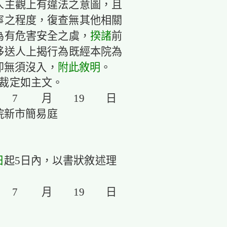
人主觀上有違法之意圖，且
寧之程度，復查無其他相關
為有危害安全之虞，
揆諸
前
移送人上揭行為既經本院為
即無須沒入，
附此敘明
。
2項，裁定如主文。
 7 月 19 日
市簡易庭
日
起5日內，以書狀敘述理
 7 月 19 日