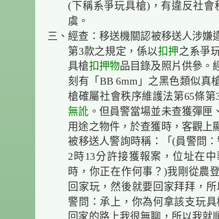
(下稱系爭玩具槍)，有違反社會
虞。
三、經查：移送機關認被移送人涉嫌違
第3款之規定，係以
扣押
之系爭
具槍
扣押物
品目錄及照片供參。
刻有「BB 6mm」之黑色類似
槍確屬社會秩序維護法第65條第
無訛
。但員警當場並未查獲彈匣
用途之物件，於查獲時，客觀上
被移送人警詢時稱：「(員警問：警
2時13分許接獲報案，位址在
時，你正在作何事？)我剛從農
回家玩，然後就要回家拜拜，所
警問：承上，你為何拿該支玩具
回家的路上我很無聊，所以我就