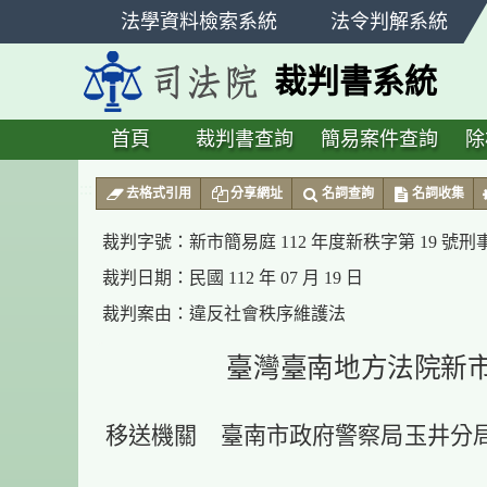
跳
法學資料檢索系統
法令判解系統
至
主
裁判書系統
要
內
容
首頁
裁判書查詢
簡易案件查詢
除
:::
去格式引用
分享網址
名詞查詢
名詞收集
裁判字號：
新市簡易庭 112 年度新秩字第 19 號
裁判日期：
民國 112 年 07 月 19 日
裁判案由：
違反社會秩序維護法
臺灣臺南地方法院新
移送機關 臺南市政府警察局玉井分