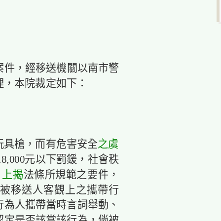
案件，經移送機關以南市警
送審理，本院裁定如下：
玩具槍，而有危害安全
之虞
18,000元以下罰鍰，社會秩
。
上揭
法條所規範之要件，
被移送人客觀上之攜帶行
行為人攜帶當時言詞舉動、
認定是否該當該行為，倘被