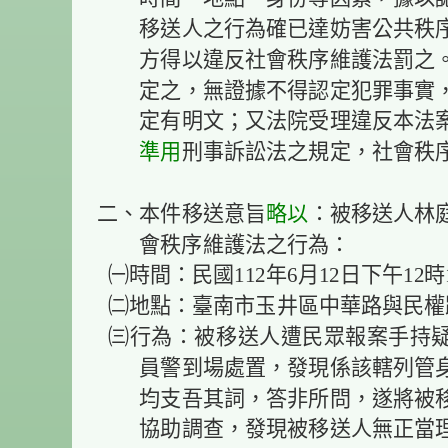
移送人之行為確已達妨害公共秩
方得以違反社會秩序維護法罰之
定之，無證據不得認定犯罪事實，
定有明文；又法院受理違反本法
準用
刑事訴訟法之規定，社會秩序
二、本件移送意旨
略以
：被移送人林
會秩序維護法之行為：
㈠時間：民國112年6月12日下午12時
㈡地點：臺南市玉井區中華路與民權
㈢行為：被移送人遭民眾報案手持疑
員警到場處置，發現係該轄列管
均支吾其詞，答非所問，遂將被
協助調查，發現被移送人無正當