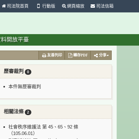
司法院首頁
行動版
網頁縮放
司法信箱
資料開放平臺
友善列印
轉存PDF
分享
歷審裁判
0
本件無歷審裁判
相關法條
2
社會秩序維護法 第 45、65、92 條
（105.06.01）