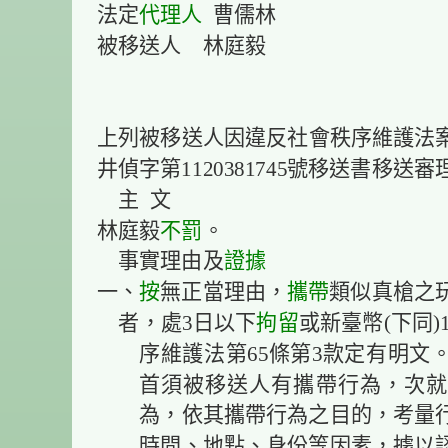
法定
代理人
曹儒林
被移送人 林庭毅
上列被移送人因違反社會秩序維護法
井偵字第1120381745號移送書移
主 文
林庭毅
不罰
。
事實理由及
證據
一、
按
無正當理由，
攜帶
類似真槍之
者，處3日以下
拘留
或新臺幣(下同)
序維護法第65條第3款定有明文
首須被移送人有攜帶行為，次就
為，依其攜帶行為之目的，考量
時間、地點、身份等因素，據以