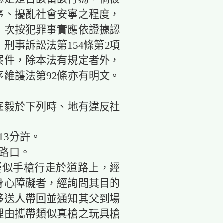
序、擾亂社會安寧之程度，
。次按犯罪事實應依證據認
刑事訴訟法第154條第2項
案件，除本法有規定者外，
維護法第92條亦有明文。
庭毅於下列時、地有違反社
13分許。
路口。
似手槍行走於道路上，經
身心障礙者，經詢問其目的
移送人帶回並通知其父到場
理由攜帶類似真槍之玩具槍