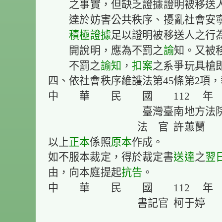
之事實，但缺乏證據證明被移送
達於妨害公共秩序、擾亂社會安
積極證據
足以證明被移送人之行
開說明，應為不罰之
諭
知。又被
不罰之
諭知
，
扣案
之系爭玩具槍
四、依社會秩序維護法第45條第
中 華 民 國 112 年
臺灣臺南地方法院新
法 官
許蕙蘭
以上
正本
係照
原本
作成。
如不服本裁定，得於裁定書
送達
之
翌
由，向本庭提起
抗告
。
中 華 民 國 112 年
書記官 柯于婷