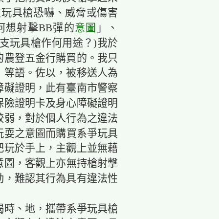
支玩具槍恐嚇、威脅或傷害
何想射擊BB彈的
意圖
」、
支玩具槍作何用途？)我於
區的農登五金行購買的。我只
」等語。佐以，被移送人為
障礙證明，此有臺南市警察
保險證明卡及身心障礙證明
較弱，對於個人行為之違法
玩耍之意圖而購買系爭玩具
把玩於手上，主觀上並無藉
意圖，客觀上亦無持槍射擊
動，難認其行為具有違法性
揭時、地，攜帶系爭玩具槍