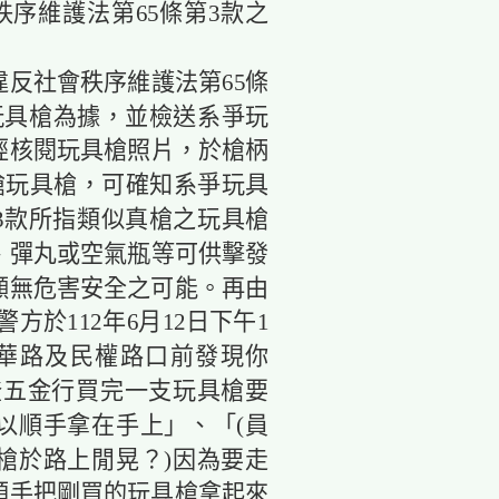
秩序維護法第65條第3款之
反社會秩序維護法第65條
玩具槍為據，並檢送系爭玩
經核閱玩具槍照片，於槍柄
真槍玩具槍，可確知系爭玩具
3款所指類似真槍之玩具槍
、彈丸或空氣瓶等可供擊發
顯無危害安全之可能。再由
方於112年6月12日下午1
中華路及民權路口前發現你
登五金行買完一支玩具槍要
以順手拿在手上」、「(員
槍於路上閒晃？)因為要走
順手把剛買的玩具槍拿起來