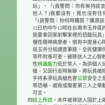
玩」、「(員警問：你有無持該
他人？)我都沒有，我也沒有任
「(員警問：你何時購買？購買該
12日約中午12時在台南市玉井
是要拿回家射擊家裡的恐龍玩具
慢性精神病患者，領有中度身心
局玉井分局調查筆錄、全民健康
等件附卷可查。被移送人之心智
性
辨識能力
低於常人，為供個人
槍，又因行走時無聊，將玩具槍
手持系爭玩具槍危害
公眾
安全之
等恐嚇、威脅或傷害第三人之舉
可言。
㈣
綜上所述
，本件被移送人固於上