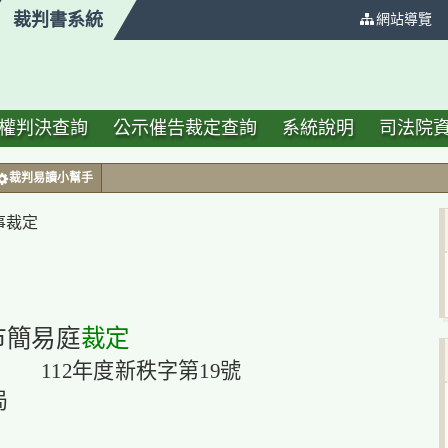
裁判書系統
:::
網站導覽
權判決查詢
公示催告裁定查詢
系統說明
司法院
裁判易讀小幫手
刑事裁定
市簡易庭
裁定
112年度新秩字第19號
局