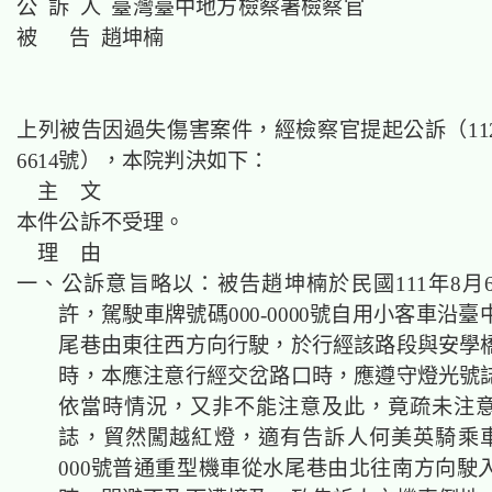
公 訴 人 臺灣臺中地方檢察署檢察官
被 告 趙坤楠
上列被告因過失傷害案件，經檢察官提起公訴（11
6614號），本院判決如下：
主 文
本件公訴不受理。
理 由
一、公訴意旨略以：被告
趙坤楠於民國111年8月6
許，駕駛車牌號碼000-0000號自用小客車沿
尾巷由東往西方向行駛，於行經該路段與安學
時，本應注意行經交岔路口時，應遵守燈光號
依當時情況，又非不能注意及此，竟疏未注
誌，貿然闖越紅燈，適有告訴人何美英騎乘車牌
000號普通重型機車從水尾巷由北往南方向駛