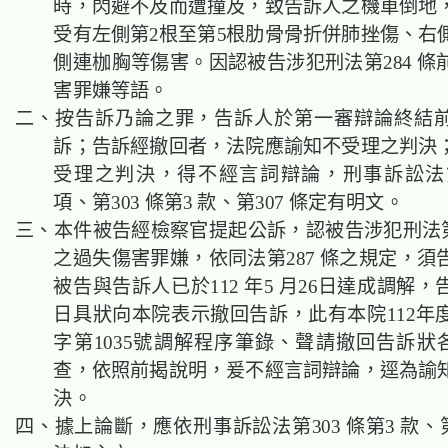
時，閃避不及而遭撞及，致告訴人之機車倒地
受有左側第2根至第5根肋骨骨折併肺挫傷、右
側連枷胸等傷害
。因認被告涉犯刑法第284 
害罪嫌等語。
二、按告訴乃論之罪，告訴人於第一審辯論終結
訴；告訴經撤回者，法院應諭知不受理之判決
受理之判決，得不經言詞辯論，刑事訴訟法第2
項、第303 條第3 款、第307 條定有明文。
三、本件被告經檢察官提起公訴，認被告涉犯刑法第2
之過失傷害罪嫌，依同法第287 條之規定，須
被告與告訴人已於112 年5 月26日達成調解
日具狀向本院表示撤回告訴，此有本院112年
字第1035號調解程序筆錄、聲請撤回告訴狀各
查，依照前揭說明，爰不經言詞辯論，逕為諭
決。
四、據上論斷，應依刑事訴訟法第303 條第3 款、第