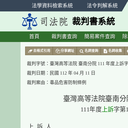
跳
法學資料檢索系統
法令判解系統
至
主
裁判書系統
要
內
容
首頁
裁判書查詢
簡易案件查詢
除
:::
去格式引用
分享網址
名詞查詢
名詞收集
裁判字號：
臺灣高等法院 臺南分院 111 年度上訴字
裁判日期：
民國 112 年 04 月 11 日
裁判案由：
毒品危害防制條例
臺灣高等法院臺南分
111年度
上訴
字第1
上 訴 人