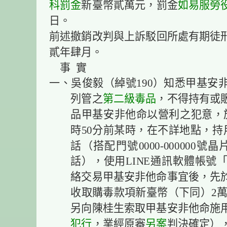
科
罰金
新臺幣貳萬元，罰金
如易服勞
日。
前述撤銷改判與上訴駁回所處有期徒
貳年肆月。
事 實
一、吳俊毅（綽號190）知悉甲基安
列管之
第二級毒品
，不得持有或
品甲基安非他命以營利之犯意，於民
時50分前某時，在不詳地點，持
話（搭配門號0000-000000
話），使用LINE通訊軟體帳號
絡交易甲基安非他命事宜後，先於1
收取購毒款項新臺幣（下同）2萬1
另向陳桂生索取甲基安非他命施
犯行
，業經原審
另案
判決確定），