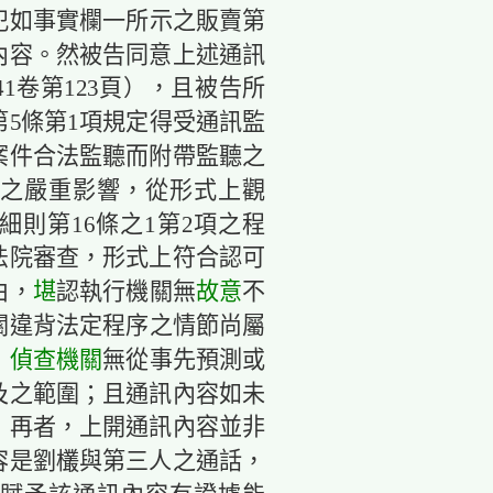
犯如事實欄一所示之販賣第
內容。然被告同意上述通訊
41卷第123頁），且被告所
5條第1項規定得受通訊監
案件合法監聽而附帶監聽之
之嚴重影響，從形式上觀
則第16條之1第2項之程
法院審查，形式上符合認可
由，
堪
認執行機關無
故意
不
關違背法定程序之情節尚屬
，
偵查機關
無從事先預測或
及之範圍；且通訊內容如未
；再者，上開通訊內容並非
容是劉欉與第三人之通話，