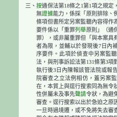
三、
按
通保法第18條之1第1項之規定
無
證據
能力，係採「原則排除、
條項但書所定另案監聽內容得作
要件係以「重罪
列舉
原則」（通
罪），或非屬重罪但「與本案具
者為限，並輔以於發現後7日內
序要件。此項於偵查中另案監聽
法，與刑事訴訟法第131條第3項
執行後3日內陳報該管法院或報
院審查之立法例相仿，蓋另案監
在，本質上與逕行搜索同為無令
性併屬未及事先
聲請
令狀，為避
審查。逕行搜索以出於急迫之原
一旦時過境遷，或不免將失去審