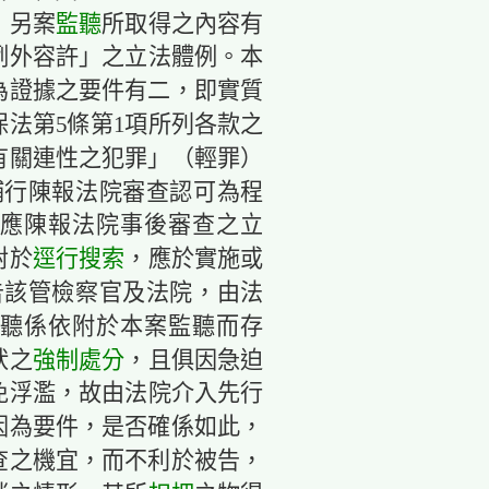
，另案
監聽
所取得之內容有
例外容許」之立法體例。本
為證據之要件有二，即實質
保法第5條第1項所列各款之
有關連性之犯罪」（輕罪）
補行陳報法院審查認可為程
應陳報法院事後審查之立
對於
逕行搜索
，應於實施或
告該管檢察官及法院，由法
聽係依附於本案監聽而存
狀之
強制處分
，且俱因急迫
免浮濫，故由法院介入先行
因為要件，是否確係如此，
查之機宜，而不利於被告，