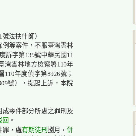
041號法扶律師）
條例等案件，不服臺灣雲林
年度訴字第139號中華民國11
臺灣雲林地方檢察署110年
110年度偵字第8926號；
909號），提起上訴，本院
組成零件部分所處之罪刑及
駁回
。
件罪，處
有期徒刑
捌月，
併