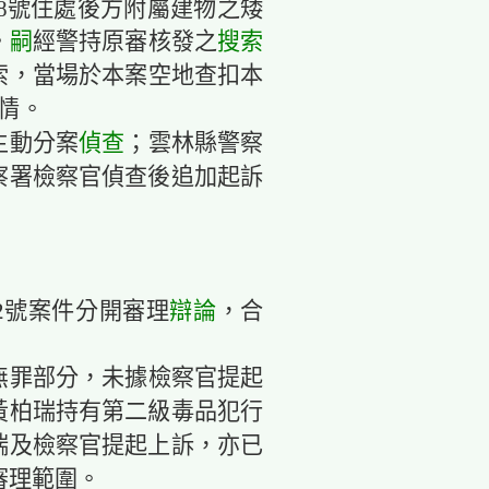
18號住處後方附屬建物之矮
。
嗣
經警持原審核發之
搜索
索，當場於本案空地查扣本
情。
主動分案
偵查
；雲林縣警察
察署檢察官偵查後追加起訴
42號案件分開審理
辯論
，合
無罪部分，未據檢察官提起
黃柏瑞持有第二級毒品犯行
瑞及檢察官提起上訴，亦已
審理範圍。