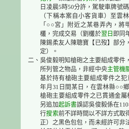
日凌晨5時50分許，駕駛車牌號碼0
（下稱本案自小客貨車）至雲林縣
「○○宮」附近之某巷弄內，將
欉，完成交易（劉欉於
翌日
即同
陳錫柔友人陳聰寶【已歿】部分
定）。
二、吳俊毅明知槍砲之主要組成零件
所列管之物品，非經中央
主管機
基於持有槍砲主要組成零件之犯意，
年月31日間某日，在雲林縣○○
槍砲主要組成零件之已貫通金屬
另追加
起訴書
誤認吳俊毅係在110
行
搜索
前不詳時間以不詳方式取
正）之黑色包包，而未經許可非