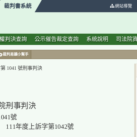
裁判書系統
:::
網站導覽
權判決查詢
公示催告裁定查詢
系統說明
司法院
裁判易讀小幫手
第 1041 號刑事判決
院刑事判決
041號
111年度上訴字第1042號