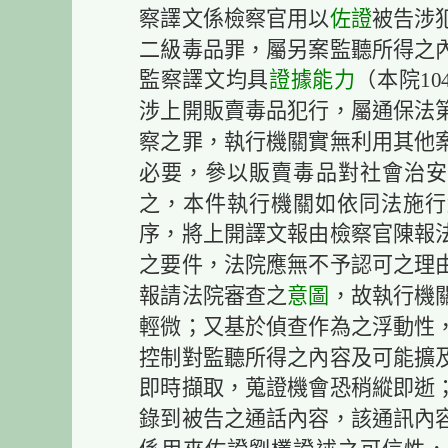
察譯文係檢察官用以
佐證
被告涉
二級毒品罪，屬另案監聽所得之
監察譯文均具
證據能力
（本院10
涉上開販賣毒品犯行，屬通保法第
察之罪，執行機關實無利用其他
必要，參以販賣毒品對社會治安
之，本件執行機關如依同法施行細
序，將上開譯文報由檢察官陳報
之要件，法院應無不予認可之理
報請法院審查之
意圖
，故執行機
輕微；又基於偵查作為之浮動性
控制對監聽所得之內容及可能擴
即時擷取，蒐證機會恐稍縱即逝
錄到被告之通話內容，該通訊內