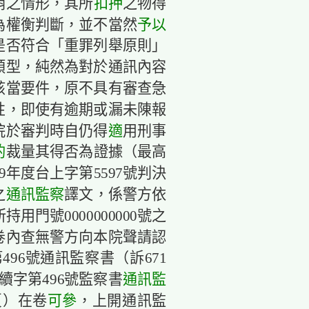
銷之情形，其所
扣押
之物得
為權衡判斷，並不當然
予以
是否符合「重罪列舉原則」
類型，純然為對於通訊內容
該當要件，原不具有審查急
性，即使有逾期或漏未陳報
院於審判時自仍得
適
用刑事
酌
裁量其得否為證據（最高
09年度台上字第5597號判決
之
通訊監察
譯文，係警方依
持用門號0000000000號之
卷內查無警方向本院聲請認
496號通訊監察書（訴671
監續字第496號監察書
通訊監
1頁）在卷
可參
，上開通訊監