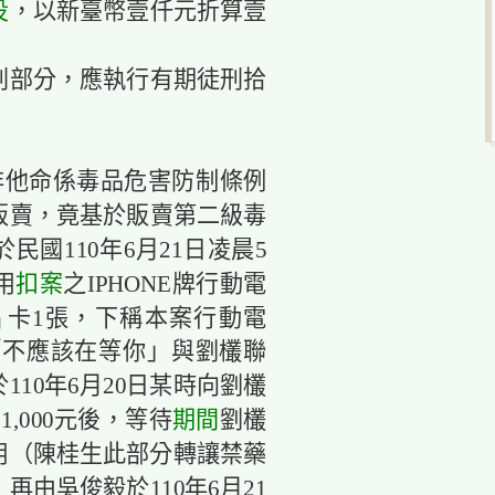
役
，以新臺幣壹仟元折算壹
刑部分，應執行有期徒刑拾
非他命係毒品危害防制條例
販賣，竟基於販賣第二級毒
國110年6月21日凌晨5
用
扣案
之IPHONE牌行動電
號晶片卡1張，下稱本案行動電
「不應該在等你」與劉欉聯
10年6月20日某時向劉欉
,000元後，等待
期間
劉欉
用（陳桂生此部分轉讓禁藥
再由吳俊毅於110年6月21