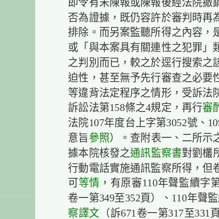
即令有未陳報或陳報後經法院撤
否為證據，既仍容許於審判時再
排除。而另案監聽所得之內容，
或「與本案具有關連性之犯罪」
之判別而已，較之於逕行搜索之
迫性，甚至無予先行審查之必要
等違背法定程序之情形，受訴法
訴訟法第158條之4規定，再行
審
法院107年度台上字第3052號、1
意旨
參照
）。查附表一、二所示
據本院核發之
通訊監察書
對劉欉所
行動電話實施通訊監察所得，但
可
等情
，有原審110年聲監續字第
卷一第349至352頁）、110年聲
察譯文
（訴671卷一第317至33