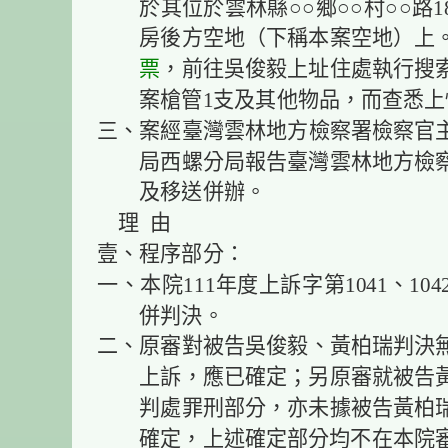
於其位於雲林縣○○鄉○○村○○路
房後方空地（下稱本案空地）上
票
，前往吳俊毅上址住處執行搜
案槍管1支及其他物品，而查悉上
三、案經臺灣雲林地方檢察署檢察官
局西螺分局報告臺灣雲林地方檢
及移送併辦。
理 由
壹、程序部分：
一、本院111年度上訴字第1041、10
併判決。
二、原審對被告吳俊毅、黃柏瑞判決
上訴，應已確定；另原審就被告
判處罪刑部分，亦未據被告黃柏
確定，上述確定部分均不在本院