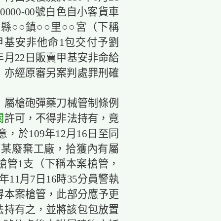
000-00號白色自小客貨車
○○鎮○○里○○宮（下稱
甲基安非他命1包交付予劉
年月22日販賣甲基安非命給
，亦經原審另案判處罪刑確
，屬槍砲彈藥刀械管制條例
關
許可，不得非法持有，竟
於109年12月16日至同
鄉某廢棄工廠，拾獲內有屬
槍管1支（下稱本案槍管，
年11月7日16時35分員警執
得本案槍管，此部分應予更
法持有之，並將該包包放置