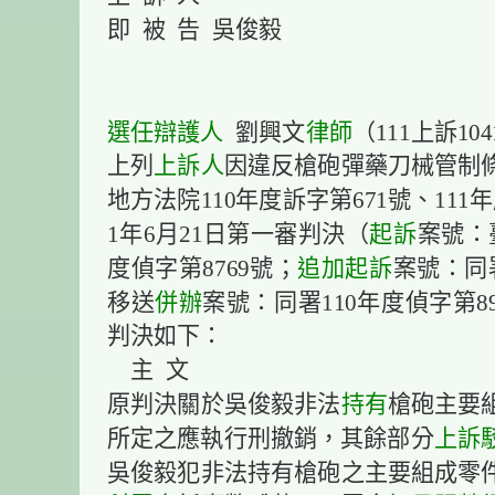
即 被 告 吳俊毅
選任
辯護人
劉興文
律師
（111上訴1
上列
上訴人
因違反槍砲彈藥刀械管制
地方法院110年度訴字第671號、111
1年6月21日第一審判決（
起訴
案號：
度偵字第8769號；
追加起訴
案號：同署
移送
併辦
案號：同署110年度偵字第8
判決如下：
主 文
原判決關於吳俊毅非法
持有
槍砲主要
所定之應執行刑撤銷，其餘部分
上訴
吳俊毅犯非法持有槍砲之主要組成零