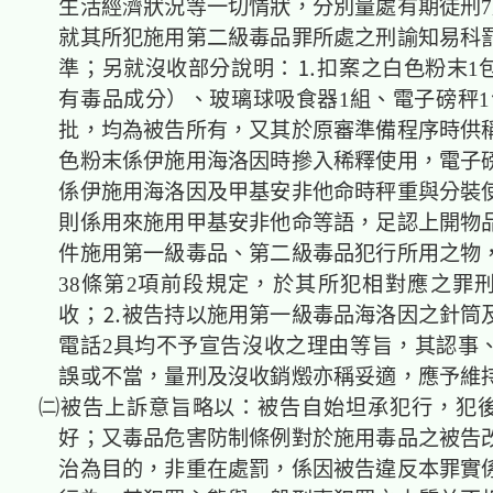
生活經濟狀況等一切情狀，分別量處有期徒刑7
就其所犯施用第二級毒品罪所處之刑諭知易科
準；另就沒收部分說明：⒈扣案之白色粉末1
有毒品成分）、玻璃球吸食器1組、電子磅秤1
批，均為被告所有，又其於原審準備程序時供
色粉末係伊施用海洛因時摻入稀釋使用，電子
係伊施用海洛因及甲基安非他命時秤重與分裝
則係用來施用甲基安非他命等語，足認上開物
件施用第一級毒品、第二級毒品犯行所用之物
38條第2項前段規定，於其所犯相對應之罪
收；⒉被告持以施用第一級毒品海洛因之針筒
電話2具均不予宣告沒收之理由等旨，其認事
誤或不當，量刑及沒收銷燬亦稱妥適，應予維
㈡被告上訴意旨略以：被告自始坦承犯行，犯
好；又毒品危害防制條例對於施用毒品之被告
治為目的，非重在處罰，係因被告違反本罪實