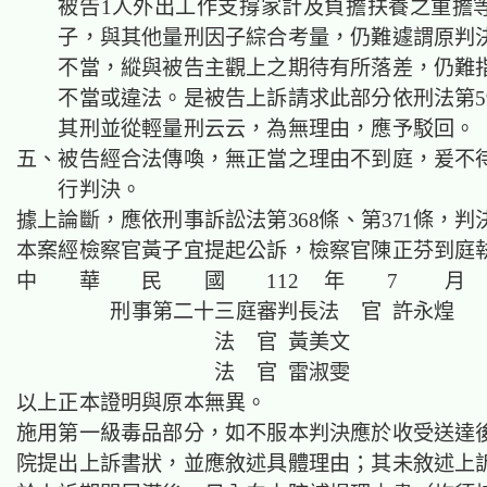
被告1人外出工作支撐家計及負擔扶養之重擔
子，與其他量刑因子綜合考量，仍難遽謂原判
不當，縱與被告主觀上之期待有所落差，仍難
不當或違法。是被告上訴請求此部分依刑法第5
其刑並從輕量刑云云，為無理由，應予駁回。
五、被告經合法傳喚，無正當之理由不到庭，爰不
行判決。
據上論斷，應依刑事訴訟法第368條、第371條，判
本案經檢察官黃子宜提起公訴，檢察官陳正芬到庭
中 華 民 國 112 年 7 月 
刑事第二十三庭審判長法 官 許永煌
法 官 黃美文
法 官 雷淑雯
以上正本證明與原本無異。
施用第一級毒品部分，如不服本判決應於收受送達後
院提出上訴書狀，並應敘述具體理由；其未敘述上