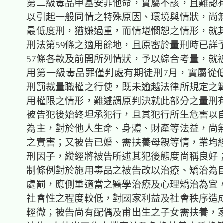
第二級毒品甲基安非他命，實屬不該，且難認
以引起一般同情之特殊原因、環境與情狀，尚
最低度刑，猶嫌過重，而情堪憫恕之情形，就
刑法第59條之適用餘地，且原審於量刑時已詳
57條各款及前開所列情狀，予以綜合考量，就
用第一級毒品罪僅判處有期徒刑7月，實屬從
刑罰裁量職權之行使，既未逾越法律所規定之
用權限之情形，難遽謂原判決就此部分之量刑
被告犯後始終坦承犯行，且其犯行所生危害以
為主，對於他人生命、身體、財產等法益，尚
之實害；又被告已婚、需扶養母親等情，業均
刑因子，縱經將被告所述其犯後態度尚稱良好
制條例對於施用毒品之被告改以治療、矯治為
處罰，應側重適當之醫學治療及心理矯治為宜
社會性之程度較低，對國家利益及社會秩序造
輕微；被告尚有配偶及甫出生之子女需扶養，