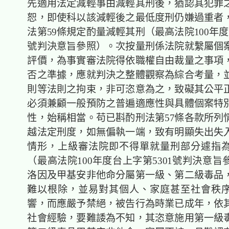
先適用法定減輕事由減輕其刑後，猶認其犯罪
恕，即使科以該減輕後之最低度刑仍嫌過重者
法第59條規定酌量減輕其刑（最高法院100年度
號判決意旨參照）。次按量刑係法院就繫屬個
評價，為事實審法院得依職權自由裁量之事項
否之準據，應就判決之整體觀察為綜合考量，
則等法則之拘束，非可恣意為之，致礙其公平
必須兼顧一般預防之普遍適應性與具體個案特
性，始稱相當。苟已斟酌刑法第57條各款所列
越法定刑度，如無偏執一端，致有明顯失出失
情形，上級審法院即不得單就量刑部分遽指
（最高法院100年度台上字第5301號判決意
洛因及甲基安非他命分屬第一級、第二級毒品
難以根除，並易對其個人、家庭甚至社會秩
響，而應嚴予禁絕，被告行為時業已成年，依
社會經驗，要難諉為不知，其恣意施用第一級