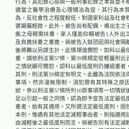
行為，其犯罪心態與一般刑事犯罪之本質並不
適當之醫學治療及心理矯治為宜，其行為本
為，反社會性之程度較低，對國家利益及社會
害顯屬輕微。此外，被告尚有配偶、甫出生之
瘓之母親需扶養，家人僅能仰賴被告1人外出
及負擔扶養之重擔，倘被告入獄恐因與社會隔
後將難以另謀生計，此情堪值憫恕，如科以最
重，請依刑法第57條、第59條規定從輕量刑云
之情狀顯可憫恕，認科以最低度刑仍嫌過重者
其刑，刑法第59條定有明文。此雖為法院依法
事項，然非漫無限制，須犯罪有其特殊之原
狀，參以刑法第57條所列10款事項等一切情狀
足以引起一般之同情，認為即予宣告法定最低
重者，始有其適用。又所謂法定最低度刑，固
本刑，惟遇有其他法定減輕事由者，則指適用
由減輕後之最低度刑而言。倘被告別有法定減