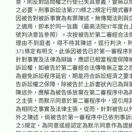
意，則反對詰問權之行使已失其意義，要無以
之必要。刑事訴訟法第273條之2規定行簡式審
因被告對被訴事實為有罪陳述，無傳聞法則與
之適用，即本於同一旨趣（最高法院97年度台上
號判決意旨參照）。次按被告於第二審經合法
理由不到庭者，得不待其陳述，逕行判決，
371條定有明文，此係因被告已於第一審程序
針對事實及法律為辯論，應認已相當程度保障
訴訟權，如被告於第二審經合法傳喚無正當之
為避免訴訟程序延宕，期能符合訴訟經濟之要
告訴訟權之保障，除被告於上訴書狀內已為與
陳述外，應解為被告係放棄在第二審程序中為
之主張，而默示同意於第二審程序中，逕引用
為相同之事實及法律主張。從而，針對被告以
外之陳述，倘被告於第一審程序中已依刑事訴訟
之5規定，為同意或經認定為默示同意作為證