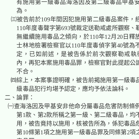
有施用第一級毒品海洛因及第二級毒品甲基
為。
㈢被告前於109年間因犯施用第二級毒品案件，
110年度毒聲字第693號裁定送勒戒處所觀察
無繼續施用毒品之傾向，於110年12月20日
士林地檢署檢察官以110年度毒偵字第40號為
定，已如前述，是被告係於前次觀察勒戒執
內，再犯本案施用毒品罪，檢察官對此提起公
不合。
㈣綜上，本案事證明確，被告前揭施用第一級毒
級毒品犯行均堪予認定，應均予依法論科。
二、論罪：
㈠查海洛因及甲基安非他命分屬毒品危害防制條例
第1款、第2款所稱之第一級、第二級毒品，均
用，被告竟持以施用，核被告所為，係犯毒品
第10條第1項之施用第一級毒品罪及同條第2項