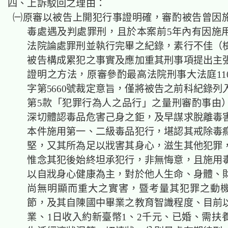
四、上訴駁回之理由：
㈠原審以被告上開犯行事證明確，審酌被告曾因
毒處遇及判處罪刑，且於本案前5年內有因施
法院論處罪刑並執行完畢之紀錄，素行不佳（
被告構成累犯之事實及應加重其刑事項提出主
證明之方法，原審參酌最高法院刑事大法庭11
字第5660號裁定意旨，僅將被告之前科紀錄列
第5款「犯罪行為人之品行」之量刑審酌事由
深切體認毒品危害己身之鉅，及早謀求脫離毒
本件施用第一、二級毒品犯行，堪認其戒除毒
堅，又其所為足以戕害其身心，滋生其他犯罪
惟念其犯後始終坦承犯行，非無悔意，且施用
以自戕身心健康為主，對於他人生命、身體、
尚無明顯而重大之實害，暨考量其犯罪之動
節，及其自陳國中畢業之教育智識程度、目前
業、1日收入約新臺幣1、2千元、已婚、需扶