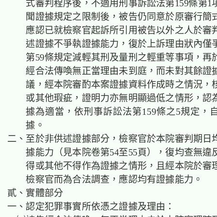
式審判程序後，不適用刑事訴訟法第159條第1
聞證據規定之限制後，被告仍同意於原審行簡
應認已就檢察官起訴所引用被告以外之人於審
述證據不爭執證據能力，復於上訴理由狀內僅
第59條規定減輕其刑及量刑之輕重等事項，再
經合法傳喚無正當理由未到庭，而未對其餘證
議，經本院審酌本案證據資料作成時之情況，
或其他瑕疵，證明力亦無明顯過低之情形，認
據為適當，依刑事訴訟法第159條之5規定，
據。
二、至於非供述證據部分，檢察官於本院審判期日
據能力（見本院卷第54至55頁），復均查無違
得或其他不得作為證據之情形，且經本院於審
檢察官而為合法調查，應認均有證據能力。
貳、實體部分
一、認定犯罪事實所依憑之證據及理由：