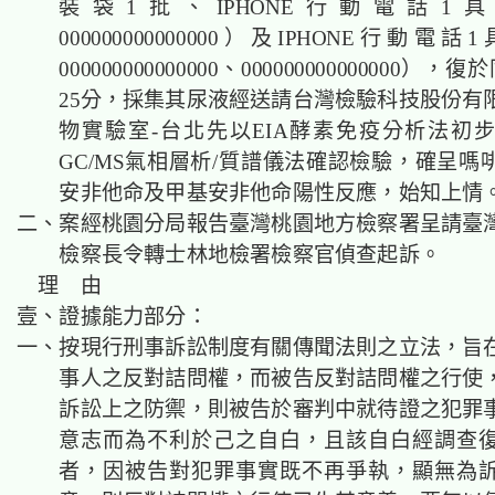
裝袋1批、IPHONE行動電話1具（
000000000000000）及IPHONE行動電話
000000000000000、000000000000000）
25分，採集其尿液經送請台灣檢驗科技股份有
物實驗室-台北先以EIA酵素免疫分析法初
GC/MS氣相層析/質譜儀法確認檢驗，確呈嗎
安非他命及甲基安非他命陽性反應，始知上情
二、案經桃園分局報告臺灣桃園地方檢察署呈請臺
檢察長令轉士林地檢署檢察官偵查起訴。
理 由
壹、證據能力部分：
一、按現行刑事訴訟制度有關傳聞法則之立法，旨
事人之反對詰問權，而被告反對詰問權之行使
訴訟上之防禦，則被告於審判中就待證之犯罪
意志而為不利於己之自白，且該自白經調查
者，因被告對犯罪事實既不再爭執，顯無為