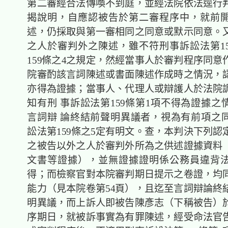
第二審經合法傳喚不到庭，並經法院依法逕行
揭說明，自應認被告於第二審程序中，就前
述，仍採取與第一審相同之同意或默示同意。
之人於審判外之陳述，雖不符刑事訴訟法第15
159條之4之規定，然經當事人於審判程序同意
院審酌該言詞陳述或書面陳述作成時之情況，
亦得為證據；當事人、代理人或辯護人於法院
知有刑 事訴訟法第159條第1項不得為證據之
言詞辯 論終結前聲明異議者，視為有前項之
訟法第159條之5定有明文。查，本判決下列認
之被告以外之人於審判外所為之供述證據資料
文書等證據），並無證據證明係公務員違背
得；而檢察官對本院審判期日提示之卷證，均
能力（見本院卷第54頁），且迄至言詞辯論終
明異議，而上訴人即被告陳彥志（下稱被告）
序期日，就被訴事實為有罪陳述，經受命法官