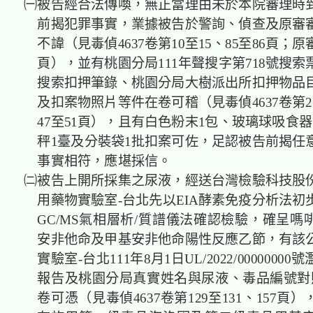
㈠被告經合法傳喚，無正當理由未於本院審理時
前揭犯罪事實，業據被告於警詢、偵查及原審
不諱（見毒偵4637卷第10至15、85至86頁；原
頁），並有桃園分局111年聲搜字第718號搜
搜索扣押筆錄、桃園分局大樹派出所扣押物品
及扣案物照片等件在卷可稽（見毒偵4637卷第27
47至51頁），且有白色粉末1包、玻璃球吸食
秤1臺及分裝袋1批扣案可佐，足認被告前揭任
事實相符，應堪採信。
㈡被告上開所採集之尿液，經送台灣檢驗科技股
用藥物實驗室-台北先以EIA酵素免疫分析法初
GC/MS氣相層析/質譜儀法確認檢驗，確呈嗎
安非他命及甲基安非他命陽性反應乙節，有該
實驗室-台北111年8月1日UL/2022/0000000
報告及桃園分局真實姓名與尿液、毒品編號對
卷可憑（見毒偵4637卷第129至131、157頁