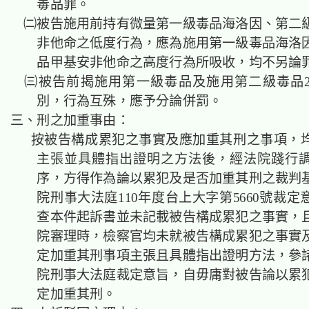
毒品罪。
㈡被告施用前持有微量第一級毒品海洛因、第二
非他命之低度行為，應為施用第一級毒品海洛
品甲基安非他命之高度行為所吸收，均不另論
㈢被告前揭施用第一級毒品及施用第二級毒品
別，行為互殊，應予分論併罰。
三、刑之加重事由：
按被告構成累犯之事實及應加重其刑之事項，
主張並具體指出證明之方法後，經法院踐行
序，方得作為論以累犯及是否加重其刑之裁判
院刑事大法庭110年度台上大字第5660號裁
查本件起訴書並未記載被告構成累犯之事實，
院審理時，檢察官均未就被告構成累犯之事實
定加重其刑事項主張且具體指出證明方法，參
院刑事大法庭裁定意旨，自毋庸對被告論以累
定加重其刑。