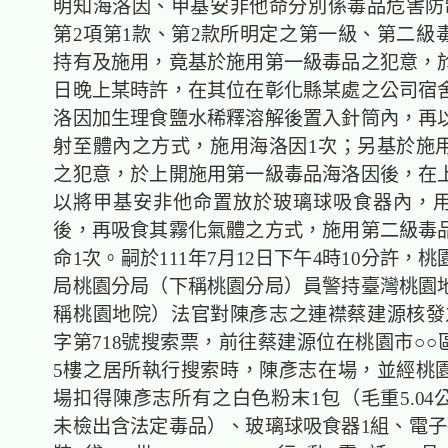
明知海洛因、甲基安非他命分別係毒品危害防
第2項第1款、第2款所明定之第一級、第二級
持有及施用，竟基於施用第一級毒品之犯意，於1
日晚上某時許，在其位在彰化縣某處之公司宿
洛因加生理食鹽水稀釋溶解後置入針筒內，再
射至體內之方式，施用海洛因1次；另基於施
之犯意，於上開施用第一級毒品海洛因後，在
以將甲基安非他命置放於玻璃球吸食器內，
後，再吸食其霧化氣體之方式，施用第二級毒
命1次。嗣於111年7月12日下午4時10分許，
局桃園分局（下稱桃園分局）員警持臺灣桃園
稱桃園地院）法官對陳彥志之連襟蔡建源核發之
字第718號搜索票，前往蔡建源位在桃園市○○區
5樓之居所執行搜索時，陳彥志在場，並經桃
場扣得陳彥志所有之白色粉末1包（毛重5.04
未檢出含法定毒品）、玻璃球吸食器1組、電子