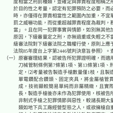
度相當之刑罰種類，並確定與罪責程度相稱之
於目的性之考量，認定有犯罪預防之必要，而
時，亦僅得在罪責相當性之範圍內加重，不宜
罰之威嚇功能，而從重超越罪責程度為裁判，
當」。且在同一犯罪事實與情節，如別無其他
原因，下級審量定之刑，亦無過重或失輕之不
級審法院對下級審法院之職權行使，原則上應
法院85年度台上字第2446號判決意旨參照）。
（一）原審審理結果，認被告所犯罪證明確，而適
刀械管制條例第7條第1項、第13條第1項、
定，⑵考量被告製造手槍數量僅1枝，且製
單電鑽配合鑽頭、固定夾具，將金屬槍管
成，技術顯較簡易單純而非屬精緻，且實
長，製造手槍後亦未作為犯罪使用，核被告
非制式手槍之犯罪情節與惡性，較諸長期大
類如地下兵工廠經營型態之人，或欲擁槍自