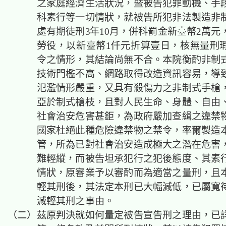
之家庭經濟生活狀況，暨被告犯罪動機、手
科素行等一切情狀，就被告所犯非法製造非
處有期徒刑3年10月，併科罰金新臺幣2萬元
勞役，以新臺幣1仟元折算壹日，核無量刑
令之情形，其結論尚無不合。本院衡酌非制
技術門檻不高、網路取得改造資訊容易，導
氾濫情形嚴重，又具有殺傷力之非制式手槍
亞於制式槍枝，且對人民生命、身體、自由
社會治安危害甚鉅，為政府嚴加查緝之違禁
國家杜絕此種危險違禁物之禁令，率爾製造
管，所為已對社會治安造成極大之潛在危害
難輕縱，而被告坦承犯行之犯後態度、其素
情狀，原審業予以審酌而為適當之量刑，且
輕其刑後，其法定本刑已大幅減低，已屬寬
減輕其刑之事由。
（二）茲原判決就如何量定被告宣告刑之理由，已