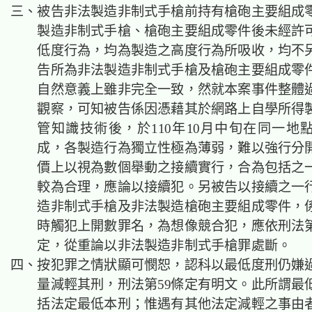
三、被告非法製造非制式手槍前持有槍砲主要組成
製造非制式手槍、槍砲主要組成零件後未經許
低度行為，均為製造之高度行為所吸收，均不
告所為非法製造非制式手槍及槍砲主要組成零
自然意義上雖非完全一致，然就本案事件整體
觀察，可知被告係因憑藉其於網路上自學所得
管知識技術後，於110年10月中旬在同一地
成，各製造行為獨立性極為薄弱，難以強行分
價上以視為數個舉動之接續實行，合為包括之
較為合理，應論以接續犯。另被告以接續之一
造非制式手槍及非法製造槍砲主要組成零件，
時觸犯上開數罪名，為想像競合犯，應依刑法第
定，從重論以非法製造非制式手槍罪處斷。
四、按犯罪之情狀顯可憫恕，認科以最低度刑仍嫌
量減輕其刑，刑法第59條定有明文。此所謂最
括法定最低本刑；惟遇有其他法定減輕之事由