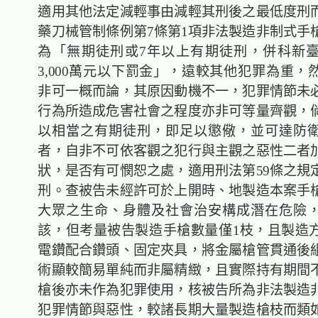
適用其他法定減輕事由減輕其刑後之最低度刑
藥刀械管制條例第7條第1項非法製造非制式手
為「無期徒刑或7年以上有期徒刑，併科新
3,000萬元以下罰金」，遠較其他犯罪為重，
非可一概而論，其原因動機不一，犯罪情節未
行為所造成危害社會之程度亦非可等量齊觀，
以相當之有期徒刑，即足以懲儆，並可達防
者，自非不可依客觀之犯行與主觀之惡性二者
狀，是否有可憫恕之處，適用刑法第59條之規
刑。查被告未經許可於上開時、地製造本案手
大眾之生命、身體及社會治安構成潛在危險
該，但考量被告製造手槍數量僅1枝，且製造
電鑽配合鑽頭、固定夾具，將金屬槍管貫通後
術顯較簡易單純而非屬精緻，且實際持有期間
槍後亦未作為犯罪使用，核被告所為非法製造
犯罪情節與惡性，較諸長期大量製造槍枝而類