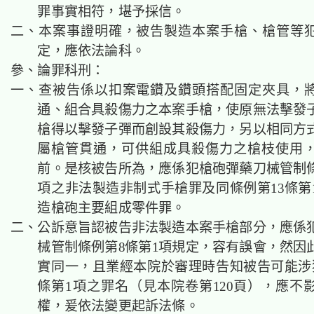
罪事實相符，堪予採信。
二、本案事證明確，被告製造本案手槍、槍管等
定，應依法論科。
參、論罪科刑：
一、查被告係以扣案電鑽及鑽頭搭配固定夾具，
通、組合具殺傷力之本案手槍，使原無法擊發
槍得以擊發子彈而創設其殺傷力，另以相同方
屬槍管貫通，可供組成具殺傷力之槍枝使用
前。是核被告所為，應係犯槍砲彈藥刀械管制條
項之非法製造非制式手槍罪及同條例第13條第
造槍砲主要組成零件罪。
二、公訴意旨認被告非法製造本案手槍部分，應係
械管制條例第8條第1項規定，容有誤會，然因
實同一，且業經本院於審理時告知被告可能涉
條第1項之罪名（見本院卷第120頁），應不
權，爰依法變更起訴法條。