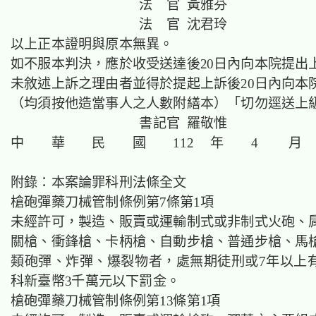
法 官 黃雅芬
法 官 沈君玲
以上正本證明與原本無異。
如不服本判決，應於收受送達後20日內向本院提出
未敘述上訴之理由者並得於提起上訴後20日內向本
（均須按他造當事人之人數附繕本）「切勿逕送上
書記官 羅敬惟
中 華 民 國 112 年 4 月 
附錄：本案論罪科刑法條全文
槍砲彈藥刀械管制條例第7條第1項
未經許可，製造、販賣或運輸制式或非制式火砲、
關槍、衝鋒槍、卡柄槍、自動步槍、普通步槍、馬
類砲彈、炸彈、爆裂物者，處無期徒刑或7年以上
科新臺幣3千萬元以下罰金。
槍砲彈藥刀械管制條例第13條第1項