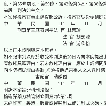
段、第55條前段、第59條、第42條第3項、第38條
前段，判決如主文。
本案經檢察官黃正綱提起公訴，檢察官吳舜弼到庭
中 華 民 國 111 年 11 月
刑事第三庭審判長法 官 林惠玲
法 官 劉芝毓
法 官 游欣怡
以上正本證明與原本無異。
如不服本判決應於收受本判決後20日內向本院提出
應敘述具體理由。若未敘述理由者，應於上訴期間屆
向本院補提理由書狀(均須按他造當事人之人數附繕
書記官 翁靜儀
中 華 民 國 111 年 11 月
附錄本案論罪科刑法條：
槍砲彈藥刀械管制條例第7條第1項
未經許可，製造、販賣或運輸制式或非制式火砲、