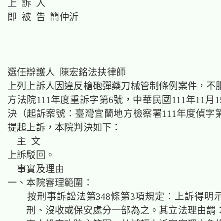
上 訴 人
即 被 告 簡仲沂
選任辯護人 陳宏銘法扶律師
上列上訴人因違反槍砲彈藥刀械管制條例案件，不
方法院111年度重訴字第6號，中華民國111年11月
決（起訴案號：臺灣宜蘭地方檢察署111年度偵字第
提起上訴，本院判決如下：
主 文
上訴駁回。
事實及理由
一、本院審理範圍：
按刑事訴訟法第348條第3項規定：上訴得明
刑、沒收或保安處分一部為之。其立法理由謂