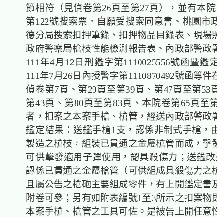
節相符（見偵卷第26頁至第27頁），並有本院
第122號搜索票、自願受搜索同意書、桃園市
德分局搜索扣押筆錄、扣押物品目錄表、現場
政府警察局槍枝性能檢測報告表、內政部警政
111年4月12日刑鑑字第1110025556號函暨
111年7月26日內授警字第1110870492號函
偵卷第7頁、第29頁至第39頁、第47頁至第53
第43頁、第80頁至第83頁、本院卷第65頁至
者，扣案之本案手槍、槍管，經送內政部警政
鑑定結果：送鑑手槍1支，認係非制式手槍，
製造之槍枝，組裝已貫通之金屬槍管而成，擊
可供擊發適用子彈使用，認具殺傷力；送鑑改
認係已貫通之金屬槍管（可供組成具殺傷力之
且屬公告之槍砲主要組成零件，有上開鑑定書
附卷可參；另有如附表編號1至3所示之扣案物
本案手槍、槍管之工具可佐。是被告上開任意