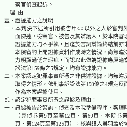
察官偵查起訴。
理 由
壹、證據能力之說明
一、本判決下述所引用被告甲○○以外之人於審判
面陳述，檢察官、被告及其辯護人，於本院審
證據能力均不爭執，且迄於言詞辯論終結前亦
本院審酌上開證據資料作成時之情況，尚無違
力明顯過低之瑕疵，而認以此做為證據應屬適
訟法第159條之5規定，均有證據能力。
二、本案認定犯罪事實所憑之非供述證據，均無違
取得之情形，依刑事訴訟法第158條之4規定反
作為本案證據使用。
貳、認定犯罪事實所憑之證據及理由：
一、訊據被告於警詢、偵查及本院準備程序、審理
（見偵卷第9頁至第12頁、第69頁、本院卷第
頁、第124頁至第125頁），核與證人吳羽孟