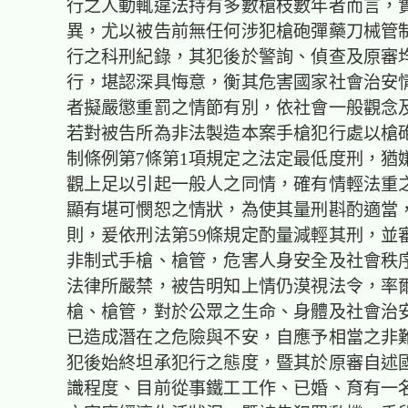
行之人動輒違法持有多數槍枝數年者而言，
異，尤以被告前無任何涉犯槍砲彈藥刀械管
行之科刑紀錄，其犯後於警詢、偵查及原審
行，堪認深具悔意，衡其危害國家社會治安
者擬嚴懲重罰之情節有別，依社會一般觀念
若對被告所為非法製造本案手槍犯行處以槍
制條例第7條第1項規定之法定最低度刑，猶
觀上足以引起一般人之同情，確有情輕法重
顯有堪可憫恕之情狀，為使其量刑斟酌適當
則，爰依刑法第59條規定酌量減輕其刑，並
非制式手槍、槍管，危害人身安全及社會秩
法律所嚴禁，被告明知上情仍漠視法令，率
槍、槍管，對於公眾之生命、身體及社會治
已造成潛在之危險與不安，自應予相當之非
犯後始終坦承犯行之態度，暨其於原審自述
識程度、目前從事鐵工工作、已婚、育有一