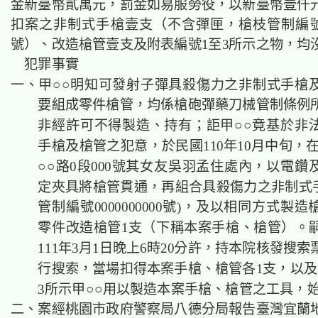
金新臺幣貳萬元，罰金如易服勞役，以新臺幣壹仟
扣案之非制式手槍壹支（不含彈匣，槍枝管制編號000
號）、改造槍管壹支及附表編號1至3所示之物，均
犯罪事實
一、甲○○明知可發射子彈具殺傷力之非制式手槍
要組成零件槍管，均係槍砲彈藥刀械管制條例
非經許可不得製造、持有；詎甲○○竟基於非
手槍及槍管之犯意，於民國110年10月中旬，
○○路0段000號其女友吳羽孟住處內，以電鑽
定夾具將槍管貫通，再組合具殺傷力之非制式手
管制編號0000000000號)，及以相同方式製
零件改造槍管1支（下稱本案手槍、槍管）。
111年3月1日晚上6時20分許，持本院核發搜
行搜索，當場扣得本案手槍、槍管各1支，以及
3所示甲○○用以製造本案手槍、槍管之工具，
二、案經桃園市政府警察局八德分局報告臺灣宜蘭