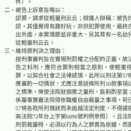
件）。
二、被告上訴意旨略以：
認罪，請求從輕量刑云云；辯護人辯稱：被告
認，其僅覺得有趣好玩，非供犯罪使用，最終
出外面，本案情節並非重大，另其育有一名幼
從輕量刑云云。
三、維持原判決之理由：
按刑事審判旨在實現刑罰權之分配的正義，故
告之科刑，應符合罪刑相當之原則，使輕重
罪，以契合社會之法律感情，此所以刑法第57
應審酌一切情狀，尤應注意該條所列10款事項
之標準，俾使法院就個案之量刑，能斟酌至當
係屬事實審法院得依職權自由裁量之事項，苟
57條各款所列情狀而未逾越法定刑度，不得遽
高法院72年台上字第6696號判例參照）。且
刑罰裁量時，必須以行為人之罪責為依據，而