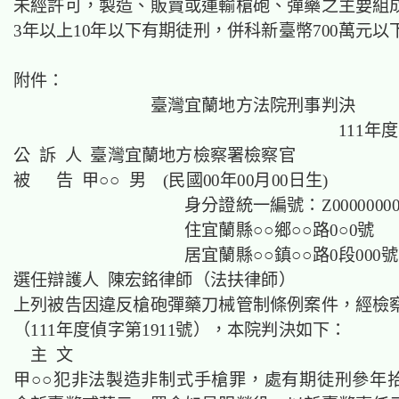
未經許可，製造、販賣或運輸槍砲、彈藥之主要組
3年以上10年以下有期徒刑，併科新臺幣700萬元以
附件：
臺灣宜蘭地方法院刑事判決
111年
公 訴 人 臺灣宜蘭地方檢察署檢察官
被 告 甲○○ 男 (民國00年00月00日生)
身分證統一編號：Z00000000
住宜蘭縣○○鄉○○路0○0號
居宜蘭縣○○鎮○○路0段000號
選任辯護人 陳宏銘律師（法扶律師）
上列被告因違反槍砲彈藥刀械管制條例案件，經檢
（111年度偵字第1911號），本院判決如下：
主 文
甲○○犯非法製造非制式手槍罪，處有期徒刑參年