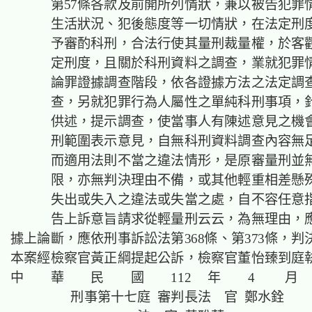
第57條各款及前開所列情狀，兼以被告犯罪
生活狀況、犯後態度等一切情狀，在法定刑
予審酌科刑，合法行使其量刑裁量權，於客
定刑度，且關於科刑資料之調查，業就犯罪
論罪證據調查階段，依各證據方法之法定調
查，另就犯罪行為人屬性之單純科刑事項，
供述，提示調查，使當事人有陳述意見之機
刑範圍表示意見，自無科刑資料調查內容無
而適用法則不當之違法情形，是原審量刑並
限，亦無判決理由不備，或其他輕重相差懸
失出或失入之違法或失當之處，自不容任意
告上訴意旨請求從輕量刑云云，為無理由，
據上論斷，應依刑事訴訟法第368條、第373條，
本案經檢察官黃正綱提起公訴，檢察官董怡臻到庭
中 華 民 國 112 年 4 月 
刑事第十七庭 審判長法 官 鄭水銓