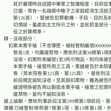
其於審理時自述國中畢業之智識程度、目前從
已婚、育有一名襁褓中稚子之家庭經濟生活狀
第126頁），暨被告犯罪動機、手段、目的及
切情狀，量處如主文所示之刑，並就罰金部分
役之折算標準。
肆、沒收部分：
扣案本案手槍（不含彈匣，槍枝管制編號0000000
管各1支，均屬違禁物，應依刑法第38條第1項
沒收。扣案附表編號1至3所示物品，則均係被
本案手槍、槍管所用之工具，業據被告於本院
卷（見本院卷第123頁、第125頁），爰依刑法
前段規定諭知沒收。至其餘扣案物，雖為被告
據證明係被告用以製造本案手槍、槍管之犯罪
違禁物，爰均不諭知沒收。
據上論斷，應依刑事訴訟法第299條第1項前段、第
彈藥刀械管制條例第7條第1項、第13條第1項，刑