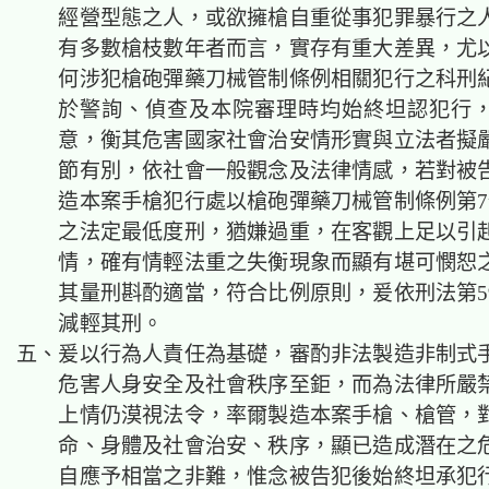
經營型態之人，或欲擁槍自重從事犯罪暴行之
有多數槍枝數年者而言，實存有重大差異，尤
何涉犯槍砲彈藥刀械管制條例相關犯行之科刑
於警詢、偵查及本院審理時均始終坦認犯行
意，衡其危害國家社會治安情形實與立法者擬
節有別，依社會一般觀念及法律情感，若對被
造本案手槍犯行處以槍砲彈藥刀械管制條例第7
之法定最低度刑，猶嫌過重，在客觀上足以引
情，確有情輕法重之失衡現象而顯有堪可憫恕
其量刑斟酌適當，符合比例原則，爰依刑法第5
減輕其刑。
五、爰以行為人責任為基礎，審酌非法製造非制式
危害人身安全及社會秩序至鉅，而為法律所嚴
上情仍漠視法令，率爾製造本案手槍、槍管，
命、身體及社會治安、秩序，顯已造成潛在之
自應予相當之非難，惟念被告犯後始終坦承犯