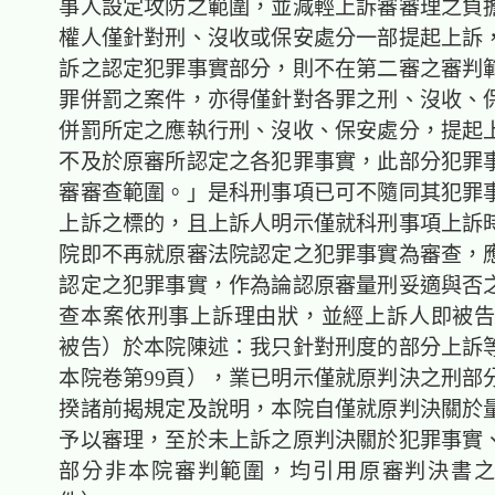
事人設定攻防之範圍，並減輕上訴審審理之負
權人僅針對刑、沒收或保安處分一部提起上訴
訴之認定犯罪事實部分，則不在第二審之審判
罪併罰之案件，亦得僅針對各罪之刑、沒收、
併罰所定之應執行刑、沒收、保安處分，提起
不及於原審所認定之各犯罪事實，此部分犯罪
審審查範圍。」是科刑事項已可不隨同其犯罪
上訴之標的，且上訴人明示僅就科刑事項上訴
院即不再就原審法院認定之犯罪事實為審查，
認定之犯罪事實，作為論認原審量刑妥適與否
查本案依刑事上訴理由狀，並經上訴人即被告
被告）於本院陳述：我只針對刑度的部分上訴
本院卷第99頁），業已明示僅就原判決之刑部
揆諸前揭規定及說明，本院自僅就原判決關於
予以審理，至於未上訴之原判決關於犯罪事實
部分非本院審判範圍，均引用原審判決書