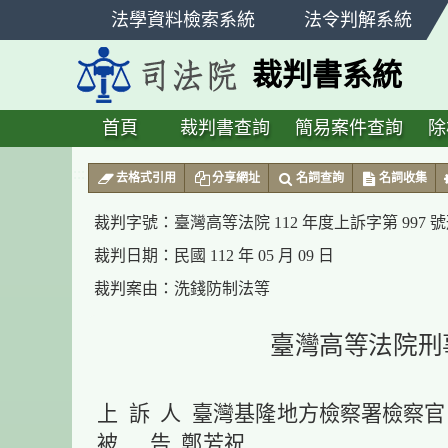
跳
法學資料檢索系統
法令判解系統
至
主
裁判書系統
要
內
容
首頁
裁判書查詢
簡易案件查詢
除
:::
去格式引用
分享網址
名詞查詢
名詞收集
裁判字號：
臺灣高等法院 112 年度上訴字第 997 
裁判日期：
民國 112 年 05 月 09 日
裁判案由：
洗錢防制法等
臺灣高等法院刑
上 訴 人 臺灣基隆地方檢察署檢察官
被 告 鄭芳祝