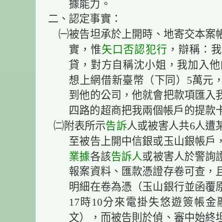
據能力。
二、認定事實：
㈠被告坦承於上開時、地寄交本案帳
實，惟
矢口否認
犯行
，辯稱：我
貸，對方自稱沈小姐，我加入他的
想上網借新臺幣（下同）5萬元
到他的公司，他就會把款項匯入
四路的超商把我兩個帳戶的提款
㈡附表所示
告訴
人或被害人共6人遭
至被告上開中信銀或玉山銀帳戶
業據
各該
告訴人
或被害人於警詢
報案資料、匯款憑證存卷可查，
明細在卷為憑（玉山銀行並函覆原審
17時10分來電掛失悠遊簽帳金
文），而被告則於偵、審中始終