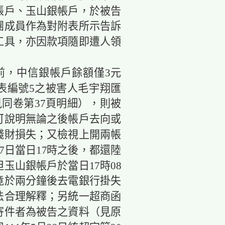
帳戶、玉山銀帳戶，於被告
團成員作為對附表所示告訴
工具，亦因款項隨即遭人領
，中信銀帳戶餘額僅3元
附表編號5之被害人毛宇翔匯
同卷第37頁明細），則被
可說明無論之後帳戶去向或
錢財損失；又檢視上開兩帳
27日當日17時之後，都還陸
玉山銀帳戶於當日17時08
竟於兩分鐘後去電銀行掛失
法合理解釋；另統一超商函
無寄件者為被告之資料（見原