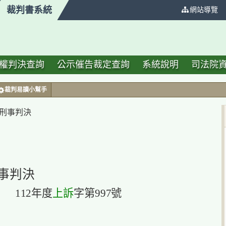
裁判書系統
:::
網站導覽
權判決查詢
公示催告裁定查詢
系統說明
司法院
裁判易讀小幫手
號刑事判決
事判決
112年度
上訴
字第997號