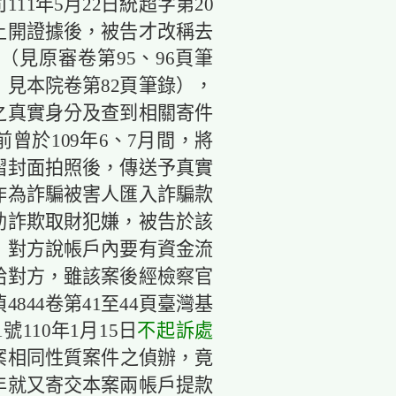
11年5月22日統超字第20
提示上開證據後，被告才改稱去
見原審卷第95、96頁筆
見本院卷第82頁筆錄），
之真實身分及查到相關寄件
曾於109年6、7月間，將
摺封面拍照後，傳送予真實
作為詐騙被害人匯入詐騙款
助詐欺取財犯嫌，被告於該
，對方說帳戶內要有資金流
給對方，雖該案後經檢察官
4844卷第41至44頁臺灣基
號110年1月15日
不起訴處
案相同性質案件之偵辦，竟
年就又寄交本案兩帳戶提款