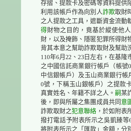
存摺、提款卡及密碼等資料提供
利用該帳戶作為向別人
詐欺
取財
之人提款之工具，遮斷資金流動
得
財物之目的，竟基於縱使他人
財，以及掩飾、隱匿犯罪所得財
背其本意之幫助詐欺取財及幫助
110年6月22、23日左右，在
之中國信託商業銀行帳戶（帳號000-0
中信銀帳戶）及玉山商業銀行帳戶（帳號0
0號，下稱玉山銀帳戶）之提款
真實姓名、年籍不詳之人。
嗣
某
後，即與所屬之集團成員共同
意
詐欺取財之
犯意聯絡
，於如附表
撥打電話予附表所示之吳凱臻等
將附表所示之「匯款」金額，分