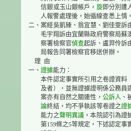
信銀或玉山銀帳戶，
旋
即分別遭
人報警處理後，始循線查悉上情
二、案經吳凱臻、翁宜慧、劉佳雯訴
毛宇翔訴由宜蘭縣政府警察局蘇
察署檢察官
偵查
起訴、盧羿伶訴
局報告同署檢察官移送併辦。
理 由
一、
證據
能力：
本件認定事實所引用之卷證資料
及者），並無證據證明係公務員
案亦有自然之關連性，
公訴人
、
論
終結，均不爭執該等卷證之
證
能力之
聲明異議
，本院認引為證
第159條之5等規定，下述認定事