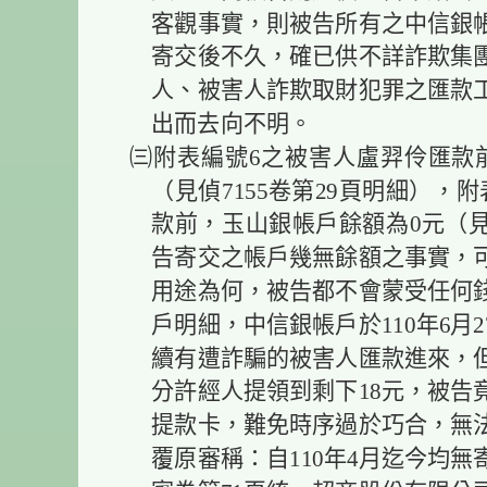
客觀事實，則被告所有之中信銀
寄交後不久，確已供不詳詐欺集
人、被害人詐欺取財犯罪之匯款
出而去向不明。
㈢附表編號6之被害人盧羿伶匯款前
（見偵7155卷第29頁明細），
款前，玉山銀帳戶餘額為0元（見
告寄交之帳戶幾無餘額之事實，
用途為何，被告都不會蒙受任何
戶明細，中信銀帳戶於110年6月
續有遭詐騙的被害人匯款進來，但
分許經人提領到剩下18元，被告
提款卡，難免時序過於巧合，無
覆原審稱：自110年4月迄今均