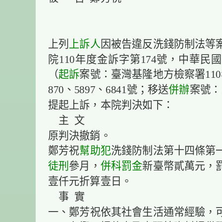
上列
上訴人
因被告違反洗錢防制法等
院110年度金訴字第174號，中華民國
（
起訴
案號：臺灣基隆地方檢察署110年
870、5897、6841號；移送
併辦
案號：
提起上訴，本院判決如下：
主 文
原判決撤銷。
鄭芳祝
幫助犯
洗錢防制法第十四條第
徒刑
參月，
併科
罰金
新臺幣貳萬元，
壹仟元折算壹日。
事 實
一、鄭芳祝依其社會生活通常經驗，