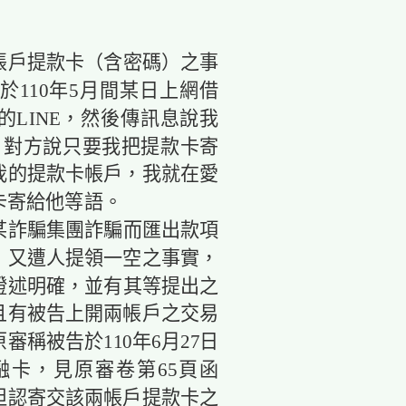
戶提款卡（含密碼）之事
於110年5月間某日上網借
LINE，然後傳訊息說我
，對方說只要我把提款卡寄
我的提款卡帳戶，我就在愛
卡寄給他等語。
某詐騙集團詐騙而匯出款項
，又遭人提領一空之事實，
證述明確，並有其等提出之
且有被告上開兩帳戶之交易
稱被告於110年6月27日
融卡，見原審卷第65頁函
坦認寄交該兩帳戶提款卡之