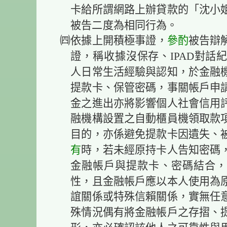
卡給所謂網路上辦貸款的「沈小
被告二度為相同行為。
㈣依據上開積極事證，
參酌
被告辯
證，稱收據沒保存、IPAD對話
人日常生活經驗與認知，於金融
提款卡、保管密碼，事關帳戶申
金之進出亦將影響個人社會信用
融機構設置之自動櫃員機領取款
目的，亦係避免提款卡因遺失、
有
時，若未經原持卡人告知密碼
金融帳戶與提款卡、密碼結合，
性，且金融帳戶應以本人使用為
誼關係或特殊信賴關係，實無任
殊情況偶有將金融帳戶之存摺、