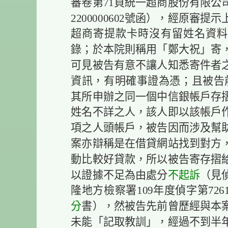
審卷第71頁統一超商股份有限公司1
2200000602號函），經原審
超商寄提款卡時沒有留姓名資料（
錄；於本院則稱用「鄭大祝」寄，
可見被告有意不讓人知悉寄件者
資訊，有明確事證為憑；且被告前
其所申辦之同一個中信銀帳戶存
姓名不詳之人，該人即以該帳戶
項之人頭帳戶，被告因而涉及幫
案亦辯稱是在借貸網站找到對方
動比較好貸款，所以被告寄存摺
以證據不足為由處分
不起訴
（見偵
隆地方檢察署109年度偵字第7261
分
書），然被告先前曾歷經與本
未能「記取教訓」，經過不到半