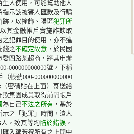
陌生人使用，可能幫助他人
時指示該被害人匯款及行騙
軌跡，以掩飾、隱匿
犯罪所
以其金融帳戶實施詐欺取
物之犯罪目的使用，亦不違
洗錢之
不確定
故意
，於民國
基隆市愛四路某超商，將其申辦
00000000000號，下稱
00-000000000000
卡（密碼貼在上面）寄送給
詐欺集團成員取得前開帳戶
圖
為自己
不法之所有
，基於
所示之「犯罪」時間，遣人
6人，致其等均
陷於
錯誤
，
別匯入鄭芳祝所有之上開中