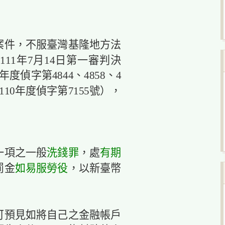
案件，不服臺灣基隆地方法
111年7月14日第一審判決
度偵字第4844、4858、4
110年度偵字第7155號），
一項之一般
洗錢罪
，處
有期
罰金
如易服勞役
，以新臺幣
可預見如將自己之金融帳戶