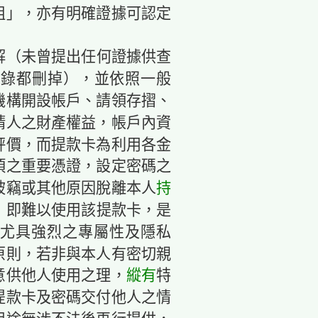
姐」，亦有明確證據可認定
解（未曾提出任何證據供查
紀錄都刪掉），並依照一般
機構開設帳戶、請領存摺、
請人之財產權益，帳戶內資
評價，而提款卡為利用各金
項之重要憑證，設定密碼之
被竊或其他原因脫離本人
持
，即難以使用該提款卡，是
尤具強烈之專屬性及隱私
原則，若非與本人有密切親
意供他人使用之理，
縱有
特
提款卡及密碼交付他人之情