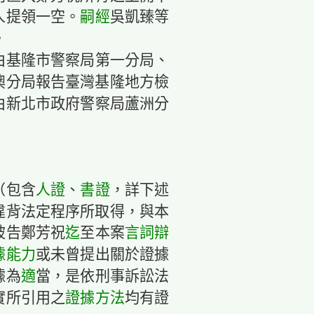
人提領一空。
嗣經
吳凱臻等
。
由基隆市警察局第一分局、
澳分局報告臺灣基隆地方檢
由新北市政府警察局蘆洲分
（包含
人證
、
書證
，詳下述
違背法定程序所取得，與本
被告鄭芳祝
迄
至本案
言詞
辯
據能力
或未曾提出關於證據
據為
適
當，是依刑事訴訟法
實所引用之
證據方法
均有證