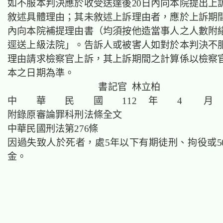
如不服本判決應於收受送達後20日內向本院提出上
敘述具體理由；其未敘述上訴理由者，應於上訴期間
內向本院補提理由書（均須按他造當事人之人數附
逕送上級法院」。告訴人或被害人如對於本判決不
理由請求檢察官上訴，其上訴期間之計算係以檢察
本之日期為準。
書記官 林立柏
中 華 民 國 112 年 4 月 
附錄原審論罪科刑法條全文
中華民國刑法第276條
因過失致人於死者，處5年以下有期徒刑、拘役或5
金。