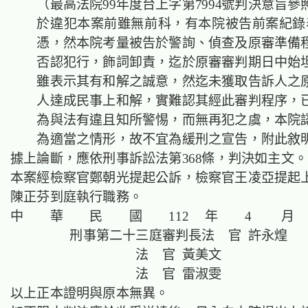
（最高法院99年度台上字第7994號判決意旨
於違犯本案前雖無前科，有本院被告前案紀錄
憑，然本院考量被告於警詢、偵查及原審準備
否認犯行，飾詞卸責，迄於原審審判期日中始
雖表示其有和解之誠意，然迄未獲取告訴人之
人達成民事上和解，實難認其經此審判程序，
為與法有違且知所警惕，而無再犯之虞，本院
為適當之情形，故不宜為緩刑之宣告，附此敘
據上論斷，應依刑事訴訟法第368條，判決如主
本案經檢察官鄭朝光提起公訴，檢察官王凌亞提起
陳正芬到庭執行職務。
中 華 民 國 112 年 4 月 
刑事第二十三庭審判長法 官 許永煌
法 官 黃美文
法 官 雷淑雯
以上正本證明與原本無異。