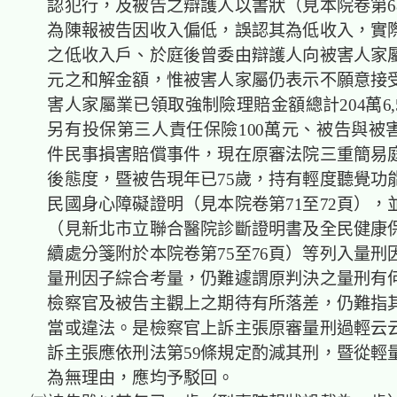
認犯行，及被告之辯護人以書狀（見本院卷第68
為陳報被告因收入偏低，誤認其為低收入，實
之低收入戶、於庭後曾委由辯護人向被害人家
元之和解金額，惟被害人家屬仍表示不願意接
害人家屬業已領取強制險理賠金額總計204萬6,
另有投保第三人責任保險100萬元、被告與被
件民事損害賠償事件，現在原審法院三重簡易
後態度，暨被告現年已75歲，持有輕度聽覺功
民國身心障礙證明（見本院卷第71至72頁），
（見新北市立聯合醫院診斷證明書及全民健康
續處分箋附於本院卷第75至76頁）等列入量刑
量刑因子綜合考量，仍難遽謂原判決之量刑有
檢察官及被告主觀上之期待有所落差，仍難指
當或違法。是檢察官上訴主張原審量刑過輕云
訴主張應依刑法第59條規定酌減其刑，暨從輕
為無理由，應均予駁回。