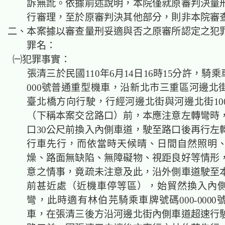
訴無訛。依據前述說明，本院僅就原審判決量
行審理，至於原審判決其他部分，則非本院審
二、本案據以審查量刑妥適與否之原審所認定之犯
罪名：
㈠犯罪事實：
張清三於民國110年6月14日16時15分許，騎乘車
000號普通重型機車，沿新北市三重區河邊北
臺北橋方向行駛，行經河邊北街與河邊北街10
（下稱本案交岔路口）前，本應注意左轉彎時
口30公尺前換入內側車道，駛至路口後再行左
行車先行，而依當時天候晴、日間自然照明
燥、路面無缺陷、無障礙物、視距良好等情形
意之情事，竟疏未注意及此，沿外側車道駛至
前甚近處（近機車停等區），始貿然換入內
彎，此時適有林伯芫騎乘車牌號碼000-000
車，在張清三後方沿河邊北街內側車道超速行