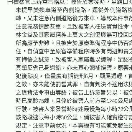
㈠檢察官上訴意旨略以：被告於案發時，至路口
未提早變換車道至內側道路，逕從外側道路
轉，又未注意內側道路後方來車，導致本件事
注意義務情節甚重，且致被害人枉送寶貴性命
林金益及其家屬精神上莫大之創傷與無可挽回
所為應予非難。且被告於原審準備程序中仍否
任，自偵查中至原審準備程序時多有閃避卸責
有悔悟之誠意，致被害人家屬難以諒解，足認
真摯反省己身過錯，亦未真心彌補損害。原審
犯後態度，僅量處有期徒刑6月，顯屬過輕，
之效，亦未能使罰當其罪，自有判決不適用法
之違背法令事由等語；被告上訴意旨另以：被
時已高齡75歲，且係於被害人前方至少40公尺
行駛，被害人案發當時時速最慢為每小時72公
該路段速限每小時50公里，倘被害人確實遵守
規定、注意車前狀況，本案極有可能避免發生