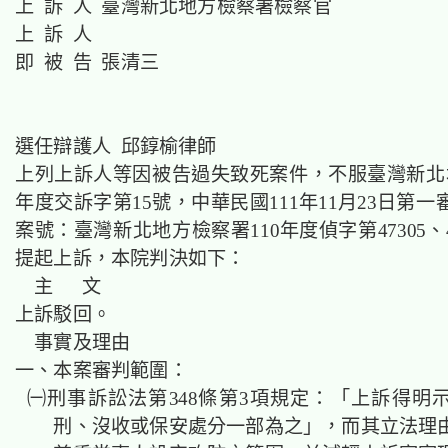
上 訴 人 臺灣新北地方檢察署檢察官
上 訴 人
即 被 告 張清三
選任辯護人 邱錞榆律師
上列上訴人等因被告過失致死案件，不服臺灣新北地
年度交訴字第15號，中華民國111年11月23日第
案號：臺灣新北地方檢察署110年度偵字第47305、4
提起上訴，本院判決如下：
主 文
上訴駁回。
事實及理由
一、本案審判範圍：
㈠刑事訴訟法第348條第3項規定：「上訴得明
刑、沒收或保安處分一部為之」，而其立法理