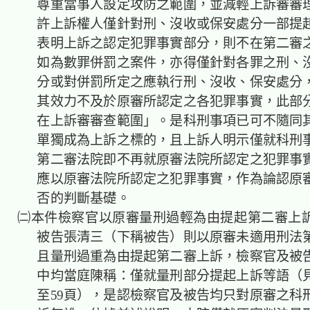
尊重當事人設定攻防之範圍，並減輕上訴審審
許上訴權人僅針對刑、沒收或保安處分一部提
表明上訴之認定犯罪事實部分，則不在第二審
如為數罪併罰之案件，亦得僅針對各罪之刑、
分或對併罰所定之應執行刑、沒收、保安處分
其效力不及於原審所認定之各犯罪事實，此部
在上訴審審查範圍」。是科刑事項已可不隨同
單獨成為上訴之標的，且上訴人明示僅就科刑
第二審法院即不再就原審法院所認定之犯罪事
應以原審法院所認定之犯罪事實，作為論認原
否的判斷基礎。
㈡本件檢察官以原審量刑過輕為由提起第二審上
被告張清三（下稱被告）則以原審未適用刑法第
且量刑過重為由提起第二審上訴，檢察官及被
中均當庭陳稱：僅就量刑部分提起上訴等語（見
至59頁），是認檢察官及被告均只對原審之科