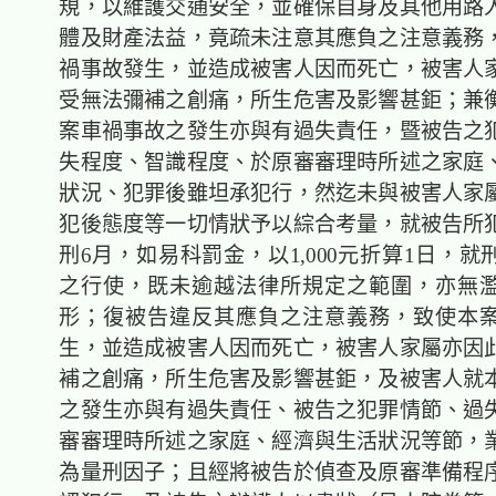
規，以維護交通安全，並確保自身及其他用路
體及財產法益，竟疏未注意其應負之注意義務
禍事故發生，並造成被害人因而死亡，被害人
受無法彌補之創痛，所生危害及影響甚鉅；兼
案車禍事故之發生亦與有過失責任，暨被告之
失程度、智識程度、於原審審理時所述之家庭
狀況、犯罪後雖坦承犯行，然迄未與被害人家
犯後態度等一切情狀予以綜合考量，就被告所
刑6月，如易科罰金，以1,000元折算1日，
之行使，既未逾越法律所規定之範圍，亦無
形；復被告違反其應負之注意義務，致使本
生，並造成被害人因而死亡，被害人家屬亦因
補之創痛，所生危害及影響甚鉅，及被害人就
之發生亦與有過失責任、被告之犯罪情節、過
審審理時所述之家庭、經濟與生活狀況等節，
為量刑因子；且經將被告於偵查及原審準備程