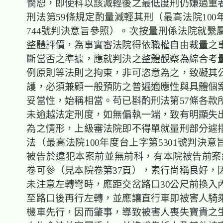
憫恕，即使科以該減輕後之最低度刑仍嫌過重
刑法第59條規定酌量減輕其刑（最高法院100
744號判決意旨參照）。次按量刑係法院就繫
整體評價，為事實審法院得依職權自由裁量之
斷當否之準據，應就判決之整體觀察為綜合考
例原則等法則之拘束，非可恣意為之，致礙其
護，必須兼顧一般預防之普遍適應性與具體個
妥當性，始稱相當。苟已斟酌刑法第57條各款
未逾越法定刑度，如無偏執一端，致有明顯失
為之情形，上級審法院即不得單就量刑部分遽
法（最高法院100年度台上字第5301號判決
被告於違犯本案前並無前科，有本院被告前案
卷可參（見本院卷第37頁），素行尚稱良好，
未注意左轉彎時，應距交岔路口30公尺前換入
至路口後再行左轉，並應讓直行車即被害人騎
機車先行，因而肇事，導致被害人喪失寶貴之