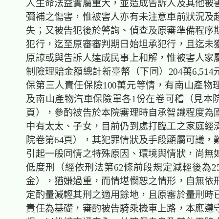
人生命法益實屬重大，並造成告訴人及其他被
彌補之傷害，惟被害人亦有未注意車前狀況及
失；又被告犯後於警詢、偵查及原審準備程序
犯行，迄至原審審判期日始坦承犯行，且迄未
原諒或與告訴人達成民事上和解，惟被害人家
制險理賠金額總計新臺幣（下同）204萬6,51
保第三人責任保險100萬元等情，有南山產物
及南山產物汽車保險單各1份在卷可稽（見本院卷
頁），參酌被告於本院審理時自承智識程度為
中有太太、子女，目前仍到處打臨工之家庭經
院卷第64頁），其犯罪情狀及手段顯屬可議，
引起一般同情之特殊原因、環境與情狀，尚無
低度刑（經依刑法第62條前段規定減輕後為2
金），猶嫌過重，而情堪憫恕之情形，自無依刑
定酌量減輕其刑之適用餘地，且原審於量刑時
責任為基礎，審酌被告騎乘機車上路，本應遵