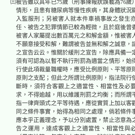
㈢被告雖以其年已75歲（刑事陳報狀誤載為76歲
情形，且患有糖尿病等慢性疾病，其身體狀況
入監服刑；另被害人就本件車禍事故之發生
任、被告之犯罪情節已較為輕微，且於庭後曾
被害人家屬提出數百萬元之和解金額，惟被害
不願意接受和解，難謂被告並無和解之誠意，
之宣告云云。惟關於緩刑之宣告，除應具備一
須有可認為以暫不執行刑罰為適當之情形，始
行使此項裁量職權時，應受比例原則、平等原
原則之支配；但此之所謂比例原則，指法院行
斷時，須符合客觀上之適當性、相當性及必
求，不得逾越，用以維護刑罰之均衡；而所謂
指一律齊頭式之平等待遇，應從實質上加以客
同之條件事實，始得為相同之處理，倘若條件
應本乎正義理念，予以分別處置，禁止恣意為
告之運用，達成客觀上之適當性、相當性與