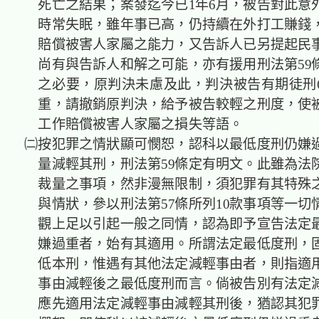
死亡之結果；案發迄今已1年6月，被告對此意
時常失眠，雖年事已高，仍持續在外打工賺錢
賠償被害人家屬之能力，又告訴人已另提起民
尚有與告訴人和解之可能，亦有援用刑法第59
之必要，原判決未慮及此，判決被告有期徒刑
重，請撤銷原判決，給予被告較輕之刑度，使
工作賠償被害人家屬之損失等語。
㈡按犯罪之情狀顯可憫恕，認科以最低度刑仍嫌
量減輕其刑，刑法第59條定有明文。此雖為法
裁量之事項，然非漫無限制，須犯罪有其特殊
與情狀，參以刑法第57條所列10款事項等一切
觀上足以引起一般之同情，認為即予宣告法定
嫌過重者，始有其適用。所謂法定最低度刑，
低本刑，惟遇有其他法定減輕事由者，則指適
事由減輕後之最低度刑而言。倘被告別有法定
應先適用法定減輕事由減輕其刑後，猶認其犯