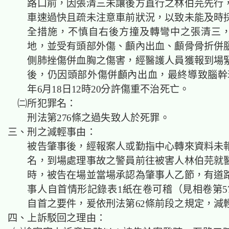
路口前，因張清三未讓後方直行之林伯芫先行
車速過快且疏未注意車前狀況，以致未能及時
全措施，不慎自右後方撞及轉彎中之張清三
地，並受有頭部外傷、顱內出血、顱骨骨折併
側肺挫傷併血胸之傷害，經醫護人員獲報到場
後，仍因頭部外傷併顱內出血，最終導致腦幹衰
年6月18日12時20分許傷重不治死亡。
㈡所犯罪名：
刑法第276條之過失致人於死罪。
三、刑之減輕事由：
被告肇事後，經報案人或勤指中心轉來資料未
名，到場處理事故之警員前往被害人林伯芫就
時，被告在場並當場承認為肇事人乙節，有道
事人自首情形記錄表1紙在卷可稽（見相卷第5
自首之要件，爰依刑法第62條前段之規定，減
四、上訴駁回之理由：