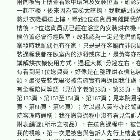
陪同被告上樓查看家中環境及安裝位置，確認
一起下樓，後來因為電梯太壅擠，我就請2位
將烘衣機運送上樓，導致2位送貨員有離開我
樓後，2位送貨員就已經在浴室內安裝烘衣機
機位置必會行經臥室，故我認為一定是他們偷
案發時我配偶也有在家，只是是在客廳而非房
裝過程我都在臥室內的沙發或床上
，
是黃岑亦
講解烘衣機使用方式，過程大概1分鐘左右，
有看到另1位送貨員，好像是在整理烘衣機包
類。
最後安裝完畢後被告確實有再返回我住處
有全程陪同等語（見偵字卷第33頁、第35頁、第
第133頁、第153至154頁、第167頁；見本院易
頁、第88頁、第95頁）；佐以證人黃岑亦於警
院審理時證稱：我在搬貨過程中沒有看見告訴
附表編號1所示之物品），在送貨過程中，被
我的視線，第一次是被告與告訴人先行上樓查