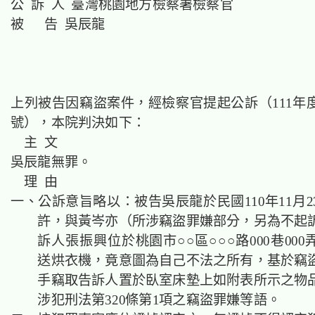
公 訴 人 臺灣桃園地方檢察署檢察官
被 告 吳辰龍
上列被告因竊盜案件，經檢察官提起公訴（111年度
號），本院判決如下：
主 文
吳辰龍無罪。
理 由
一、公訴意旨略以：被告吳辰龍於民國110年11月2
許，與黃岑亦（所涉竊盜罪嫌部分，另為不起
訴人張振興位於桃園市○○區○○○路000巷000
送烘衣機，竟意圖為自己不法之所有，基於竊
手竊取告訴人置於臥室床墊上如附表所示之物
涉犯刑法第320條第1項之竊盜罪嫌等語。