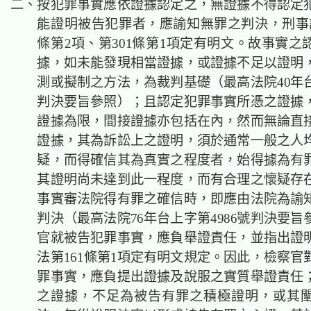
二、按犯罪事實應依證據認定之，無證據不得認定
能證明被告犯罪者，應諭知無罪之判決，刑事訴
條第2項、第301條第1項定有明文。故事實之
據，如未能發現相當證據，或證據不足以證明
測或擬制之方法，為裁判基礎（最高法院40年台
判決要旨參照）；且認定犯罪事實所憑之證據
證據為限，間接證據亦包括在內，然而無論直
證據，其為訴訟上之證明，須於通常一般之人
疑，而得確信其為真實之程度者，始得據為有
其證明尚未達到此一程度，而有合理之懷疑存
事實審法院得有罪之確信時，即應由法院為諭
判決（最高法院76年台上字第4986號判決要
官就被告犯罪事實，應負舉證責任，並指出證
法第161條第1項定有明文規定。因此，檢察官
罪事實，應負提出證據及說服之實質舉證責任
之證據，不足為被告有罪之積極證明，或其