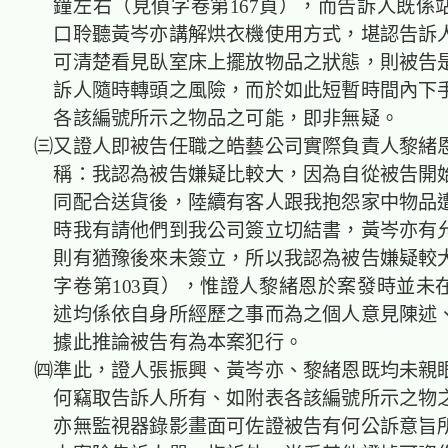
鐘左右（見偵字卷第167頁），而告訴人既係
口聆聽黃岑亦講解烘衣機使用方式，堪認告訴
可清楚看見臥室床上擺放物品之狀態，則被告
訴人隨時轉頭之風險，而於如此短暫時間內下
各該編號所示之物品之可能，即非無疑。
㈢又證人即被告任職之皓藝公司實際負責人黎緒
稱：我認為被告嫌疑比較大，因為自從被告開
同配合送貨後，陸續有客人跟我抱怨家中物品
時我有請他們到我公司簽立切結書，黃岑亦有
則有猶豫後來未簽立，所以我認為被告嫌疑較
字卷第103頁），惟證人黎緒恩於案發時並未
述均係依自身所經歷之事而為之個人意見陳述
據此推論被告有為本案犯行。
㈣準此，證人張振興、黃岑亦、黎緒恩既均未親
何竊取告訴人所有、如附表各該編號所示之物
亦無監視器錄影畫面可佐證被告有何公訴意旨