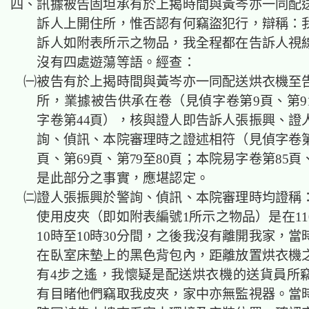
四、訊據被告固坦承有於上揭時間與黃岑亦一同配
訴人上開住所，惟否認有何竊盜犯行，辯稱：
訴人如附表所示之物品，我全程都在告訴人視
沒有四處遊蕩等語。經查：
㈠被告有於上揭時間與黃岑亦一同配送烘衣機至
所，業據被告供承在卷（見偵字卷第9頁、第9
字卷第44頁），核與證人即告訴人張振興、證
詢、偵訊、本院審理時之證述相符（見偵字卷第2
頁、第69頁、第79至80頁；本院易字卷第85頁
是此部分之事實，應堪認定。
㈡證人張振興於警詢、偵訊、本院審理時均證稱
使用皮夾（即如附表編號1所示之物品）是在110
10時至10時30分間，之後我沒有離開我家，
在臥室床墊上的黑色背包內，距離放置烘衣機
有4步之遙，我懷疑是配送烘衣機的送貨員所
有目睹他們竊取我皮夾，家中亦無監視器。當