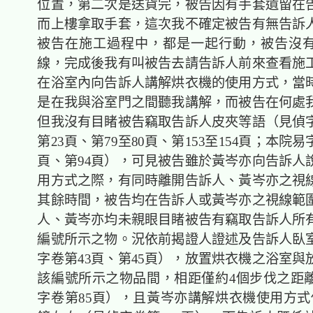
位置，第二次是送貨完，被告因有手套遺留在
而上樓拿取手套，這次我不確定被告有無告訴
被告在施工過程中，都是一起行動，被告沒
線，完成後我有叫被告去請告訴人前來查看施
在浴室內向告訴人講解烘衣機的使用方式，當
是在我與浴室門之間聽我講解，而被告在何處
但我沒有目睹被告竊取告訴人皮夾等語（見偵字
第23頁、第79至80頁、第153至154頁；本院易
頁、第94頁），可見被告雖於黃岑亦向告訴人
用方式之際，有同時離開告訴人、黃岑亦之視
其餘時間，被告均在告訴人或黃岑亦之視線範
人、黃岑亦均未親眼目睹被告有竊取告訴人所
編號所示之物。況依前揭證人證述及告訴人臥
字卷第43頁、第45頁），放置烘衣機之浴室與
該編號所示之物品間，相距僅約4個步伐之距
字卷第85頁），且黃岑亦講解烘衣機使用方式