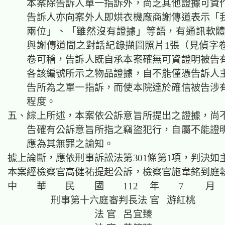
本案除告訴人單一指訴外，
尚乏其他證據可資
告訴人亦向案外人即烘衣機廠商謝傳道表示「
兩位」、「雖然沒有證據」等語，有通訊軟體L
與謝傳道間之對話紀錄擷圖照片1張（見偵字卷
卷可稽，告訴人既自承本案確無可資證明被告
各該編號所示之物品證據，自不能僅憑告訴人
告所為之單一指訴，
而使本院達於確信被告涉
程度。
五、綜上所述，本案依公訴意旨所提出之證據，尚
告確有公訴意旨所指之竊盜犯行，自屬不能證
應為其無罪之諭知。
據上論斷，應依刑事訴訟法第301條第1項，判決如
本案經檢察官高健祐提起公訴，檢察官施韋銘到庭
中 華 民 國 112 年 7 月 
刑事第十六庭審判長法 官 游紅桃
法 官 呂宜臻