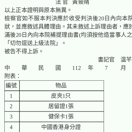
法 官 黃筱晴
以上正本證明與原本無異。
檢察官如不服本判決應於收受判決後20日內向本
狀，並應敘述具體理由。其未敘述上訴理由者，應
滿後20日內向本院補提理由書(均須按他造當事人之
「切勿逕送上級法院」。
被告不得上訴。
書記官 温芊
中 華 民 國 112 年 7 月 
附表：
編號
物品
1
皮夾1只
2
居留證1張
3
健保卡1張
4
中國香港身分證