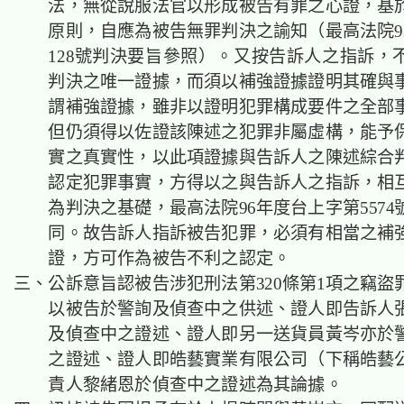
法，無從說服法官以形成被告有罪之心證，基
原則，自應為被告無罪判決之諭知（最高法院9
128號判決要旨參照）。又
按告訴人之指訴，
判決之唯一證據，而須以補強證據證明其確與
謂補強證據，雖非以證明犯罪構成要件之全部
但仍須得以佐證該陳述之犯罪非屬虛構，能予
實之真實性，以此項證據與告訴人之陳述綜合
認定犯罪事實，方得以之與告訴人之指訴，相
為判決之基礎，最高法院
96年度台上字第5574
同。故告訴人指訴被告犯罪，必須有相當之補
證，方可作為被告不利之認定。
三、公訴意旨認被告涉犯刑法第320條第1項之竊盜
以被告於警詢及偵查中之供述、證人即告訴人
及偵查中之證述、證人即另一送貨員黃岑亦於
之證述、證人即皓藝實業有限公司（下稱皓藝
責人黎緒恩於偵查中之證述為其論據。