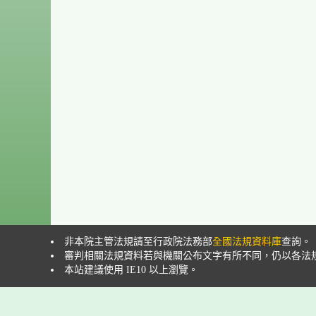
:::
非本院主管法規請至行政院法務部
全國法規資料庫
查詢。
審判相關法規資料若與機關公布文字有所不同，仍以各法
本站建議使用 IE10 以上瀏覽。