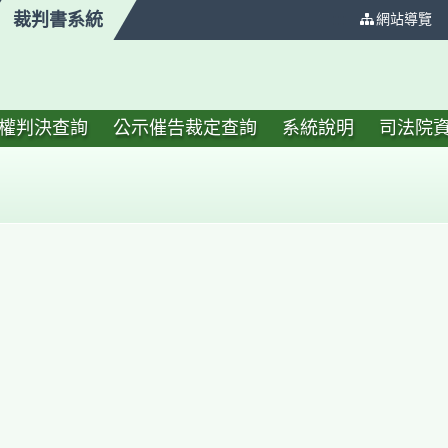
裁判書系統
:::
網站導覽
權判決查詢
公示催告裁定查詢
系統說明
司法院