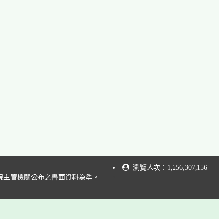
瀏覽人次：1,256,307,156
規主管機關公布之書面資料為準。
.