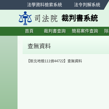
跳
法學資料檢索系統
法令判解系統
至
主
裁判書系統
要
內
容
首頁
裁判書查詢
簡易案件查詢
除
:::
查無資料
【新北地檢111偵44722】查無資料