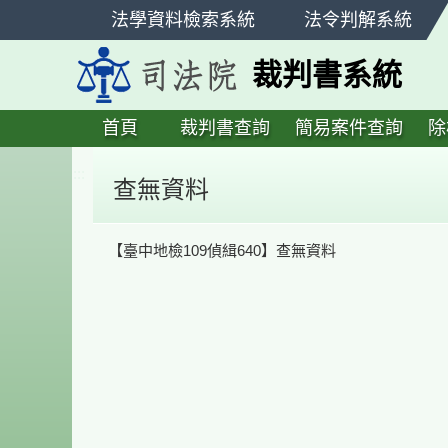
跳
法學資料檢索系統
法令判解系統
至
主
裁判書系統
要
內
容
首頁
裁判書查詢
簡易案件查詢
除
:::
查無資料
【臺中地檢109偵緝640】查無資料