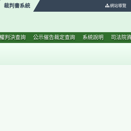
裁判書系統
:::
網站導覽
權判決查詢
公示催告裁定查詢
系統說明
司法院