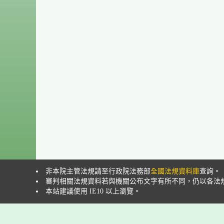
:::
非本院主管法規請至行政院法務部
全國法規資料庫
查詢。
審判相關法規資料若與機關公布文字有所不同，仍以各法
本站建議使用 IE10 以上瀏覽。