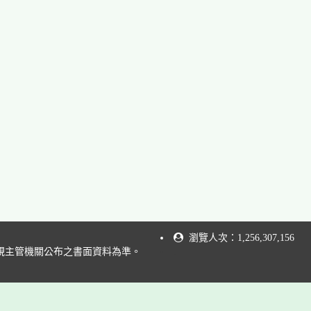
瀏覽人次：1,256,307,156
規主管機關公布之書面資料為準。
.