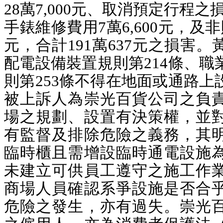
28萬7,000元、取消預定行程之損
手錶維修費用7萬6,600元，及
元，合計191萬637元之損害
配電設備裝置規則第214條、職
則第253條不得在地面或通路上
被上訴人為崇光百貨公司之負
場之規劃、設置有決策權，並
有監督及排除危險之義務，其
臨時櫃且需增設臨時通電設施
未建立可供員工遵守之施工作
商場人員確認系爭設施是否合
危險之發生，亦有過失。崇光