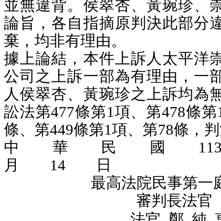
並無違背。侯翠杏、黃琬珍、
論旨，各自指摘原判決此部分
棄
，均非有理由。
據上論結，本件上訴人太平洋
公司之
上訴
一部為有理由，一
人侯翠杏、黃琬珍
之上訴均
為
訟法第477條第1項、第478條第
條、第449條第1項、第78條，
中 華 民 國 1
月 14 日
最高法院民事第一
審判長法官
法官
鄭 純 