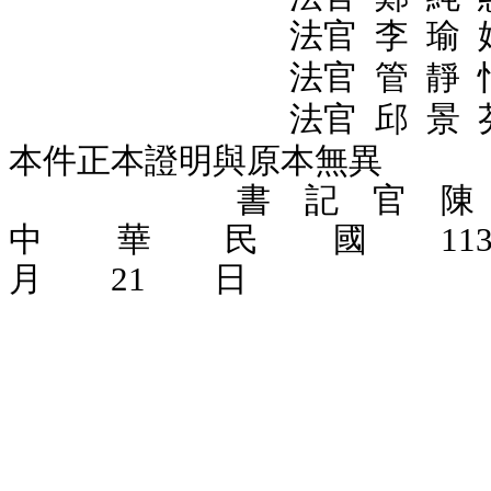
法官
李 瑜 
法官
管 靜 
法官
邱 景 
本件正本證明與原本無異
書 記 官 陳 禹
中 華 民 國 1
月 21 日