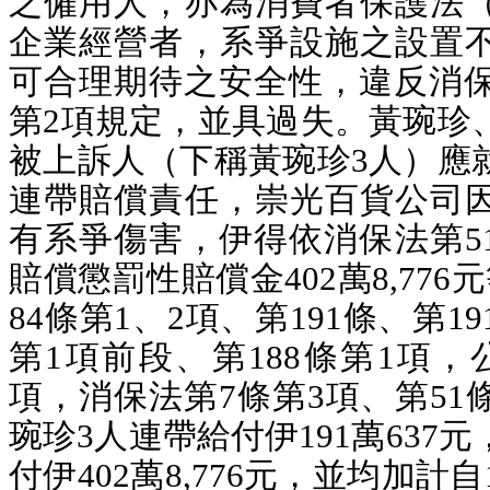
之僱用人，亦為消費者保護法
企業經營者，系爭設施之設置
可合理期待之安全性，違反消保
第2項規定，並具過失。黃琬珍
被上訴人（下稱黃琬珍3人）應
連帶賠償責任，崇光百貨公司
有系爭傷害，伊得依消保法第5
賠償懲罰性賠償金402萬8,77
84條第1、2項、第191條、第19
第1項前段、第188條第1項，
項，消保法第7條第3項、第51
琬珍3人連帶給付伊191萬637
付伊402萬8,776元，並均加計自