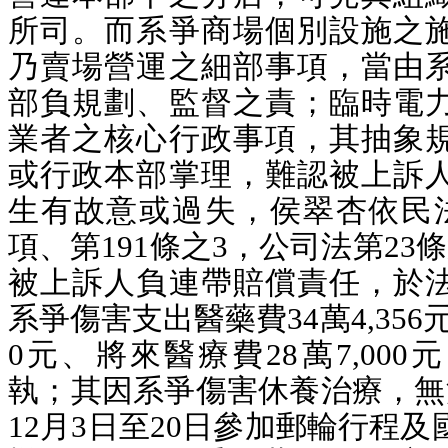
所司。而系爭商場個別設施之
乃賣場營運之細部事項，當由
部負規劃、監督之責；臨時電
業者之核心行政事項，其抽象
或行政本部掌理，難認被上訴
生有故意或過失，侯翠杏依民法第
項、第191條之3，公司法第23
被上訴人負連帶賠償責任，於
系爭傷害支出醫藥費34萬4,356元
0元、將來醫療費28萬7,00
執；其因系爭傷害休養治療，無法
12月3日至20日參加郵輪行程