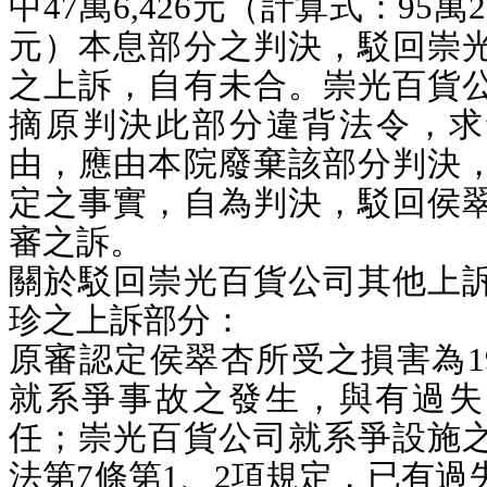
中47萬6,426元（計算式：95萬2,8
元）本息部分之判決，駁回崇
之上訴，自有未合。崇光百貨
摘原判決此部分違背法令，求
由，應由本院廢棄該部分判決
定之事實，自為判決，駁回侯
審之訴。
關於駁回崇光百貨公司
其他上
珍
之上訴
部分：
原審認定侯翠杏所受之損害為190
就系爭事故之發生，與有過失
任；崇光百貨公司就系爭設施
法第7條第1、2項規定，已有過