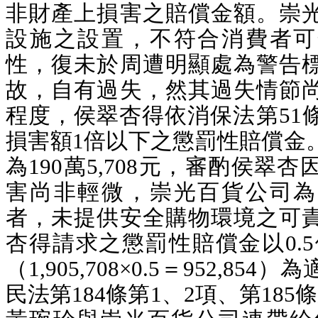
非財產上損害之賠償金額。崇
設施之設置，不符合消費者可
性，復未於周遭明顯處為警告
故，自有過失，然其過失情節
程度，侯翠杏得依消保法第51
損害額1倍以下之懲罰性賠償金
為190萬5,708元，審酌侯翠
害尚非輕微，崇光百貨公司為
者，未提供安全購物環境之可
杏得請求之懲罰性賠償金以0.5倍
（1,905,708×0.5＝952,8
民法第184條第1、2項、第18