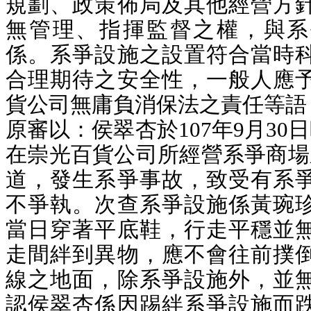
規劃、政策佈局及其他經營方
無管理、指揮監督之權，與系
係。系爭設施之設置符合當時
合理期待之安全性，一般人應
貨公司無庸負消保法之責任等語
原審以：侯翠杏於107年9月30
在崇光百貨公司所經營系爭商場
道，發生系爭事故，致受有系
不爭執。次查
系爭設施係黃琬
當日穿著平底鞋，行走平穩並
走間絆到異物，應不會往前撲
線之地面，除系爭設施外，並
認侯翠杏係因踢絆系爭設施而