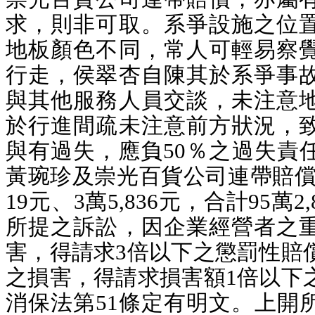
求，則非可取。
系爭設施之位
地板顏色不同，常人可輕易察
行走，侯翠杏自陳其於系爭事
與其他服務人員交談，未注意
於行進間疏未注意前方狀況，
與有過失，應負50％之過失責
黃琬珍及崇光百貨公司
連帶賠償
19元、3萬5,836元，合計95萬2,
所提之訴訟，因企業經營者之
害，得請求3倍以下之懲罰性賠
之損害，得請求損害額1倍以下
消保法第51條定有明文。上開