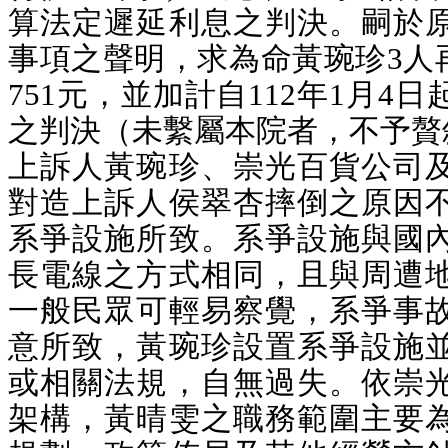
算法定遲延利息之判決。嗣於
事項之聲明，求為命黃琬珍3人再
751元，並加計自112年1月4
之判決（未繫屬本院者，不予贅
上訴人黃琬珍、崇光百貨公司
對造上訴人侯翠杏摔倒之原因
系爭設施所致。系爭設施與國
長電線之方式相同，且與周遭
一般民眾可輕易察覺，系爭事
意所致，黃琬珍設置系爭設施
或相關法規，自無過失。依崇
架構，黃晴雯之職務範圍主要