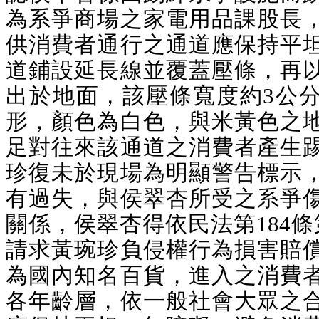
為系爭商場之家電用品課股長
供消費者通行之通道應保持平
道鋪設延長線並覆蓋壓條，再
出於地面，該壓條寬度約3公
形，顏色為白色，與米黃色之
足對往來該通道之消費者產生
珍復未於現場為明顯警告標示
有過失，與侯翠杏所受之系爭
關係，侯翠杏得依民法第184條
請求黃琬珍負侵權行為損害賠
為國內知名百貨，進入之消費
各年齡層，依一般社會大眾之