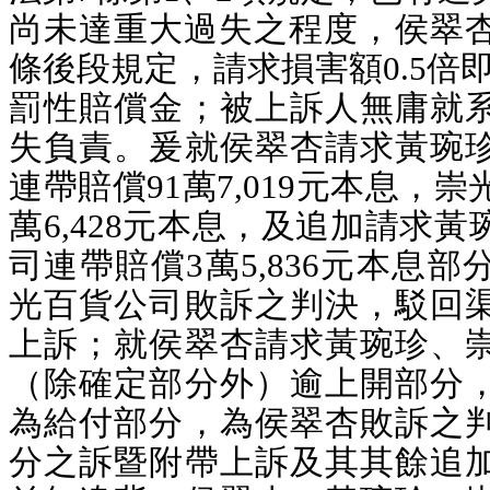
尚未達重大過失之程度，侯翠杏
條後段規定，請求損害額0.5倍即4
罰性賠償金；被上訴人無庸就
失負責。爰就侯翠杏請求黃琬
連帶賠償91萬7,019元本息，
萬6,428元本息，及追加請求
司連帶賠償3萬5,836元本息
光百貨公司敗訴之判決，駁回
上訴；就侯翠杏請求黃琬珍、
（除確定部分外）逾上開部分
為給付部分，為侯翠杏敗訴之
分之訴暨附帶上訴及其其餘追