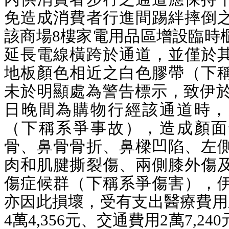
免造成消費者行進間踢絆摔倒
該商場8樓家電用品區增設臨時
延長電線橫跨於通道，並僅於
地板顏色相近之白色膠帶（下
未於明顯處為警告標示，致伊於民
日晚間為購物行經該通道時，
（下稱系爭事故），造成顏面
骨、鼻骨骨折、鼻樑凹陷、左
肉和肌腱撕裂傷、兩側膝外傷
傷症候群（下稱系爭傷害），
亦因此損壞，受有支出醫療費用
4萬4,356元、交通費用2萬7,2