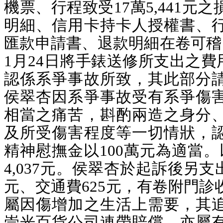
機票、行程致受17萬5,441元
明細、信用卡持卡人授權書、
匯款申請書、退款明細在卷可稽
1月24日將手錶送修所支出之費用
認係系爭事故所致，其此部分
侯翠杏因系爭事故受有系爭傷
相當之痛苦，斟酌兩造之身分
及所受傷害程度等一切情狀，
精神
慰撫金
以100萬元為適當。
4,037元。
侯翠杏於起訴後另支出醫
元、交通費625元，有卷附門診
屬因傷增加之生活上需要，其
崇光百貨公司連帶賠償，亦屬