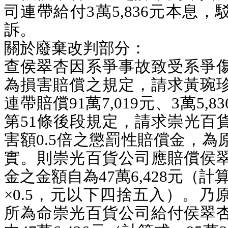
司連帶給付3萬5,836元本息
訴。
關於廢棄改判部分：
查侯翠杏因系爭事故致受系爭
為損害賠償之規定，請求黃琬
連帶賠償91萬7,019元、3萬5,
第51條後段規定，請求崇光百
害額0.5倍之懲罰性賠償金，為
實。則崇光百貨公司應賠償侯
金之金額自為47萬6,428元（計算
×0.5，元以下四捨五入）。乃
所為命崇光百貨公司給付侯翠