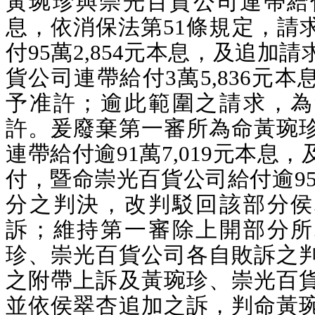
黃琬珍與崇光百貨公司連帶給付9
息，依消保法第51條規定，請
付95萬2,854元本息，及追加
貨公司連帶給付3萬5,836元
予准許；逾此範圍之請求，為
許。爰廢棄第一審所為命黃琬
連帶給付逾91萬7,019元本息
付，暨命崇光百貨公司給付逾95萬
分之判決，改判駁回該部分侯
訴；維持第一審除上開部分所
珍、崇光百貨公司各自敗訴之
之附帶上訴及黃琬珍、崇光百
並依侯翠杏追加之訴，判命黃