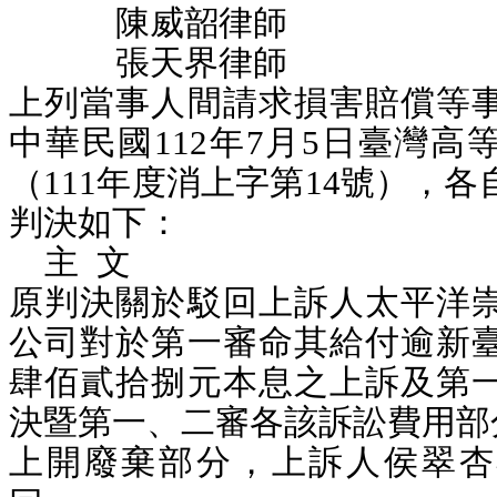
陳威韶律師
張天界律師
上列當事人間請求損害賠償等
中華民國112年7月5日臺灣高
（111年度消上字第14號），
判決如下：
主 文
原判決關於駁回上訴人太平洋
公司對於第一審命其給付逾新
肆佰貳拾捌元本息
之上訴及第
決暨第一、二審各該訴訟費用部
上開
廢棄
部分，上訴人侯翠杏