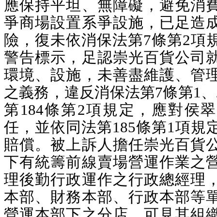
應保持平坦、無障礙，避免消
爭商場設置系爭設施，已足造
險，復未依消保法第7條第2項
警告標示，足認崇光百貨公司
環境、設施，未善盡維護、管
之義務，違反消保法第7條第1、
第184條第2項規定，應對侯
任，並依同法第185條第1項規
賠償。被上訴人擔任崇光百貨
下有統籌前線賣場營運作業之
理後勤行政運作之行政總經理
本部、財務本部、行政本部等
營運本部下之分店，可見其組