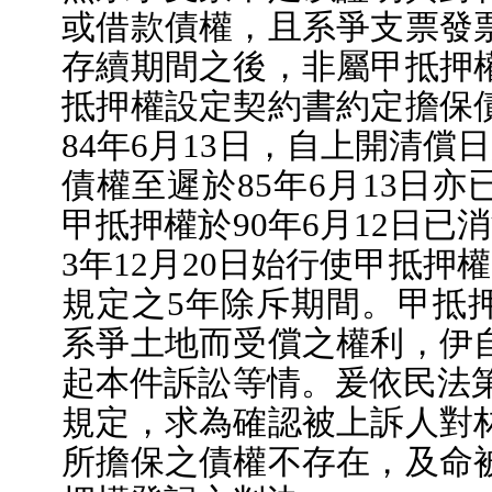
或借款債權，且系爭支票發
存續期間之後，非屬甲抵押
抵押權設定契約書約定擔保
84年6月13日，自上開清償
債權至遲於85年6月13日
甲抵押權於90年6月12日已
3年12月20日始行使甲抵押權
規定之5年除斥期間。甲抵
系爭土地而受償之權利，伊
起本件訴訟等情。爰依民法第2
規定，求為確認被上訴人對
所擔保之債權不存在，及命