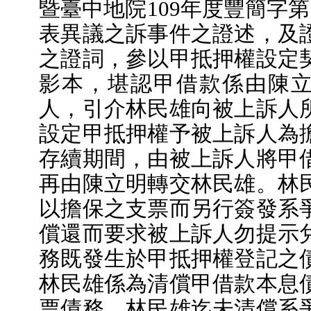
暨臺中地院109年度豐簡字第
表異議之訴事件之證述，及
之證詞，參以甲抵押權設定
影本，堪認甲借款係由陳
人，引介林民雄向被上訴人
設定甲抵押權予被上訴人為
存續期間，由被上訴人將甲
再由陳立明轉交林民雄。林
以擔保之支票而另行簽發系
償還而要求被上訴人勿提示
務既發生於甲抵押權登記之
林民雄係為清償甲借款本息
票債務，林民雄迄未清償系