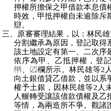
押權所擔保之甲借款本息債
時效，甲抵押權自未逾除斥
辯。
三、原審審理結果，以：林民雄於
分割繼承為原因，登記取得
該土地設定有第一、二次序
依序為甲、乙抵押權，登
、欄所示。林民雄等2人於
向土銀借貸乙借款，並以系
權予土銀，因林民雄等2人
人輾轉受讓該借款債權及乙
等情，為兩造所不爭。觀諸