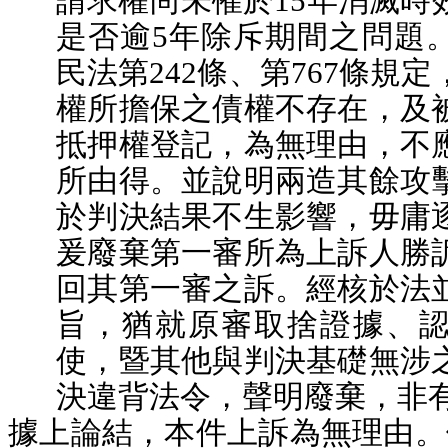
請求權尚未罹於15年消滅時
是否逾5年除斥期間之問題
民法第242條、第767條規
權所擔保之債權不存在，及
抵押權登記，為無理由，不
所由得。並說明兩造其餘攻
於判決結果不生影響，毋庸
爰廢棄第一審所為上訴人勝
回其第一審之訴。經核於法
旨，猶就原審取捨證據、
使，暨其他與判決基礎無涉
決違背法令，聲明廢棄，非
據上論結，本件上訴為無理由。