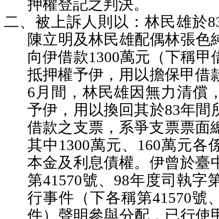
押權登記之判決。
二、被上訴人則以：林民雄於8
陳立明及林民雄配偶林張色
向伊借款1300萬元（下稱
抵押權予伊，用以擔保甲借款
6月間，林民雄因無力清償
予伊，用以換回其於83年間
借款之支票，系爭支票票面總
其中1300萬元、160萬元
本金及利息債權。伊曾於臺中
第41570號、98年度司執字
行事件（下各稱第41570號、
件）聲明參與分配，已行使