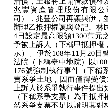
清償，土銀將上開借款債權
兆豐資產管理股份有限公
司），兆豐公司再讓與伊，並於
辦理乙抵押權讓與登記。林民
4日設定最高限額1300萬
予被上訴人（下稱甲抵押權
示）。伊於108年11月20
法院（下稱臺中地院）以108
176號強制執行事件（下稱
賣系爭土地，因而僅得受償1
上訴人於系爭執行事件提出
（下稱系爭支票）為甲抵押
然系爭支票不足以證明其對