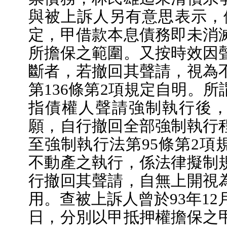
與被上訴人另有意思表示，依
定，甲借款本息債務即未消
所擔保之範圍。又按時效因
斷者，若撤回其聲請，視為
第136條第2項規定自明。
指債權人聲請強制執行後
願，自行撤回全部強制執行
至強制執行法第95條第2項
不動產之執行，係法律擬制
行撤回其聲請，自無上開視
用。查被上訴人曾於93年12月
日，分別以甲抵押權擔保之