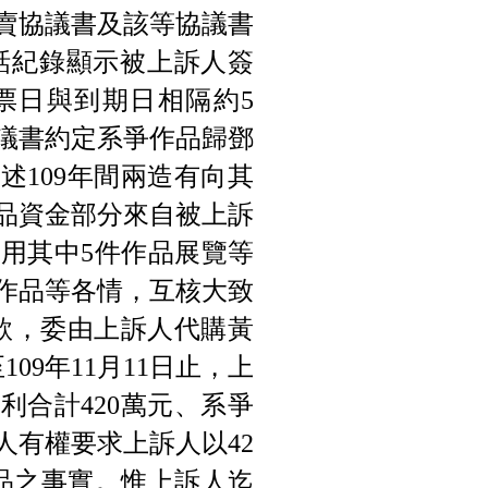
賣協議書及該等協議書
對話紀錄顯示被上訴人簽
票日與到期日相隔約5
協議書約定系爭作品歸鄧
述109年間兩造有向其
品資金部分來自被上訴
用其中5件作品展覽等
作品等各情，互核大致
資款，委由上訴人代購黃
09年11月11日止，上
利合計420萬元、系爭
人有權要求上訴人以42
品之事實。惟上訴人迄