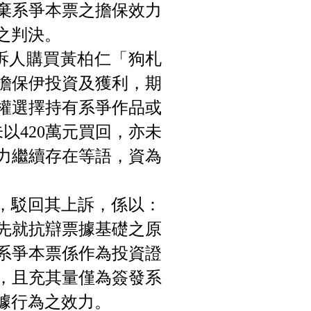
棄系爭本票之擔保效力
之判決。
上訴人購買黃柏仁「狗札
擔保伊投資及獲利，期
伊有權選擇持有系爭作品或
以420萬元買回，亦未
力繼續存在等語，資為
，駁回其上訴，係以：
先就抗辯票據基礎之原
系爭本票係作為投資證
，且充其量僅為簽發系
據行為之效力。