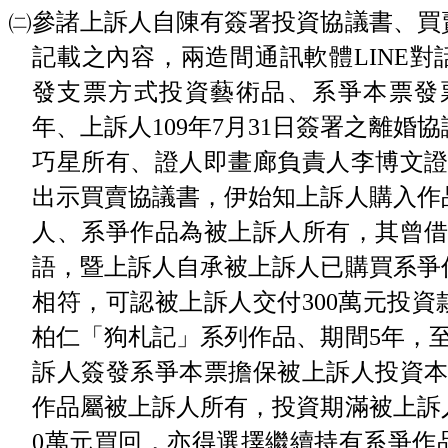
㈡參諸上訴人自陳有簽署投資協議書、買
記載之內容，兩造間通訊軟體LINE
發支票方式投資藝術品、系爭本票發
年、上訴人109年7月31日簽署之離婚
巧星所有、證人即畫廊負責人李博文證
出示買賣協議書，伊始知上訴人購入作
人、系爭作品為被上訴人所有，其曾借
語，暨上訴人自承被上訴人已購買系爭
相符，可認被上訴人交付300萬元投
柏仁「狗札記」系列作品、期間5年，至1
訴人簽發系爭本票擔保被上訴人投資本
作品屬被上訴人所有，投資期滿被上訴
0萬元買回，亦得選擇繼續持有系爭作