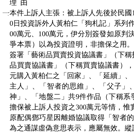
理 由
本件上訴人主張：被上訴人先後於民國104
0日投資訴外人黃柏仁「狗札記」系列
00萬元、100萬元，伊分別簽發如原判
爭本票）以為投資證明，非擔保之用。雖
簽署「藝術品買賣投資協議書」（下稱
品買賣協議書」（下稱買賣協議書），
元購入黃柏仁之「回家」、「延續」、
主人」、「智者的思維」、「父子」
神」、「地盤二」共9件作品（下稱系
擔保被上訴人投資之300萬元等情，
原配偶鄧巧星因離婚協議取得「智者的
為之通謀虛偽意思表示，應屬無效。縱