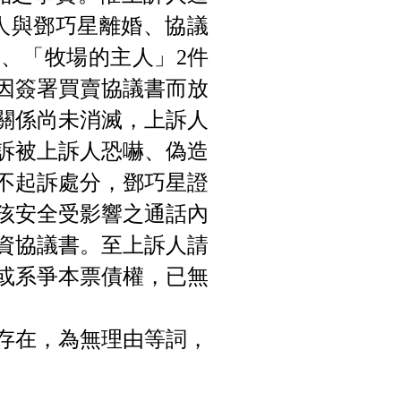
訴人與鄧巧星離婚、協議
」、「牧場的主人」2件
因簽署買賣協議書而放
關係尚未消滅，上訴人
訴被上訴人恐嚇、偽造
不起訴處分，鄧巧星證
孩安全受影響之通話內
資協議書。至上訴人請
或系爭本票債權，已無
存在，為無理由等詞，