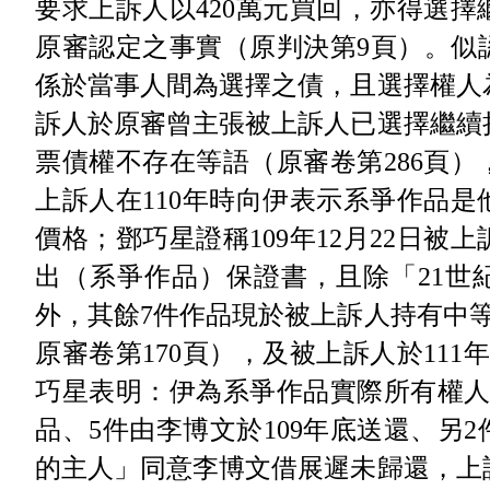
要求上訴人以420萬元買回，亦得選
原審認定之事實（原判決第9頁）。似
係於當事人間為選擇之債，且選擇權人
訴人於原審曾主張被上訴人已選擇繼續
票債權不存在等語（原審卷第286頁
上訴人在110年時向伊表示系爭作品
價格；鄧巧星證稱109年12月22日被
出（系爭作品）保證書，且除「21世
外，其餘7件作品現於被上訴人持有中等
原審卷第170頁），及被上訴人於111
巧星表明：伊為系爭作品實際所有權人
品、5件由李博文於109年底送還、另2
的主人」同意李博文借展遲未歸還，上