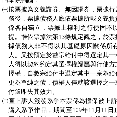
本院判斷：
㈠按票據為文義證券、無因證券，票據行
務後，票據債務人應依票據所載文義負
係各自獨立，票據上權利之行使固不
提。惟依票據法第13條規定觀之，於
據債務人非不得以其基礎原因關係所
人。又按預定於數宗給付中得選定其一
人得以契約約定其選擇權歸屬與行使方
擇權，自數宗給付中選定其中一宗為給
更為單純之債，債權人僅就該選擇之一
付隨即失其效力。
㈡查上訴人簽發系爭本票係為擔保被上訴
購入系爭作品，期間至109年11月11