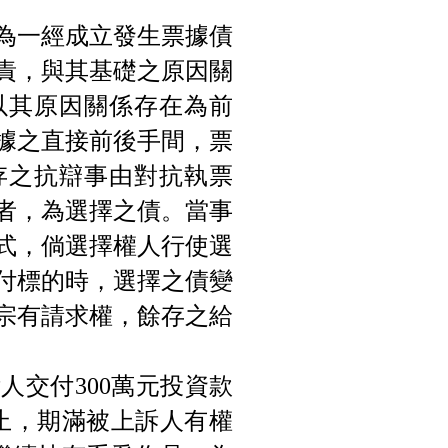
為一經成立發生票據債
責，與其基礎之原因關
以其原因關係存在為前
票據之直接前後手間，票
存之抗辯事由對抗執票
者，為選擇之債。當事
式，倘選擇權人行使選
付標的時，選擇之債變
宗有請求權，餘存之給
人交付300萬元投資款
日止，期滿被上訴人有權