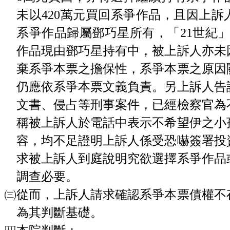
未以420萬元買回系爭作品，且因上
系爭作品歸屬鄧巧星所有，「21世紀
作品現由鄧巧星持有中，被上訴人亦未
棄系爭本票之擔保性，系爭本票之原因
仍應依系爭本票文義負責。另上訴人告
文書、侵占等刑事案件，已經檢察官為
稱被上訴人於電話中表示不希望伊之小
容，均不足證明上訴人係受恐嚇簽署投
求被上訴人到庭說明究欲選擇系爭作品
調查必要。
㈢從而，上訴人請求確認系爭本票債權不
為其判斷基礎。