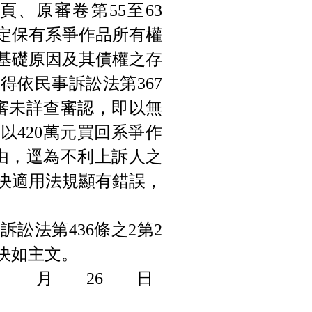
頁、原審卷第55至63
定保有系爭作品所有權
基礎原因及其債權之存
得依民事訴訟法第367
審未詳查審認，即以無
以420萬元買回系爭作
由，逕為不利上訴人之
決適用法規顯有錯誤，
訟法第436條之2第2
判決如主文。
9 月 26 日