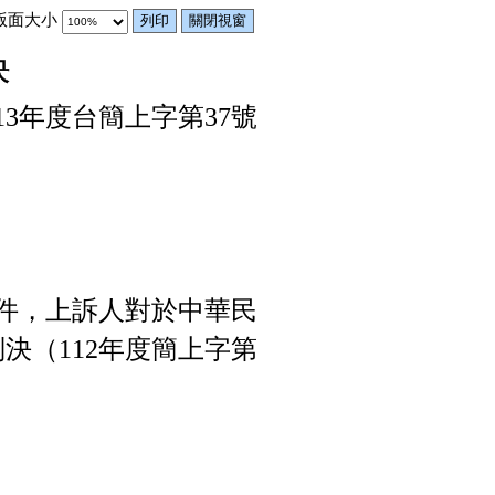
版面大小
決
113年度台簡上字第37號
件，上訴人對於中華民
判決（112年度簡上字第