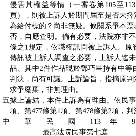
侵害其權益等情（一審卷第105至113
頁），則被上訴人於期間屆至是否未擇
為給付標的？尚非無疑。攸關系爭本票
否，自應查明。倘有必要，法院亦非不
條之1規定，依職權訊問被上訴人。原
傳訊被上訴人調查之必要，上訴人迄未
品、其中2件作品現於鄧巧星持有中等
判決，尚有可議。上訴論旨，指摘原判
求予廢棄，非無理由。
據上論結，本件上訴為有理由。依民事訴
項、第477條第1項、第478條第2項，
中 華 民 國 113 年 
最高法院民事第七庭