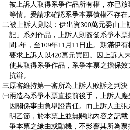
被上訴人取得系爭作品所有權，亦已放
等情。爰請求確認系爭本票債權不存在
被上訴人則以：伊出資300萬元委由
記」系列作品，上訴人則簽發系爭本票
間5年，至109年11月11日止。期滿
要求上訴人以420萬元買回。因上訴人未
使其取得系爭作品，系爭本票之擔保效
抗辯。
原審維持第一審所為上訴人敗訴之判決
㈠兩造為系爭本票直接前後手，上訴人應
因關係事由負舉證責任。而上訴人主張
明乙節，於本票上並無關此內容之記載
爭本票之緣由或動機，不影響其所為票