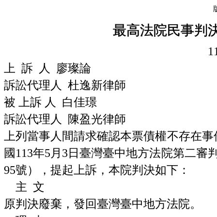
最高法院民事判
上 訴 人 廖璨論
訴訟代理人 杜逸新律師
被 上訴 人 白佳璟
訴訟代理人 陳盈光律師
上列當事人間請求確認本票債權不存在事
國113年5月3日臺灣臺中地方法院第二審
95號），提起上訴，本院判決如下：
主 文
原判決廢棄，發回臺灣臺中地方法院。