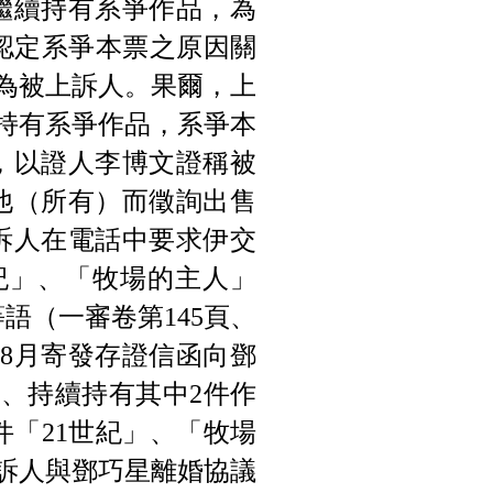
擇繼續持有系爭作品，為
認定系爭本票之原因關
為被上訴人。果爾，上
持有系爭作品，系爭本
），以證人李博文證稱被
是他（所有）而徵詢出售
上訴人在電話中要求伊交
紀」、「牧場的主人」
語（一審卷第145頁、
年8月寄發存證信函向鄧
、持續持有其中2件作
件「21世紀」、「牧場
訴人與鄧巧星離婚協議