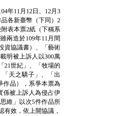
年11月12日、12月3
作品各新臺幣（下同）2
決附表本票2紙（下稱系
兩造於109年11月間
投資協議書）、「藝術
載明被上訴人以300萬
「21世紀」、「牧場的
、「天之驕子」、「出
爭作品），系爭本票為
惟實係被上訴人為侵占伊
思維」以次5件作品所
認有效，依上開協議，